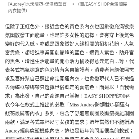
[Audrey]水漾魔塑-保濕精華買一。（圖/EASY SHOP台灣國民
內衣提供）
但除了正紅色外，接近金色的黃色系內衣也因象徵充滿歡樂
氛圍散發正面能量，也是許多女性的選擇，會有穿上後氣色
變好的代入感。亦或是跟象徵好人緣相關的招桃花粉、人氣
富貴綠，想增進事業開創巔峰的藍色、遇貴人紫色、助升官
的黑色，增進生活能量的開心活力橘及得意元氣白…等，代
表各式福氣喻意的色彩皆有各自擁護者，消費者皆能依照需
求及喜好幫自己選出命定開運內衣，也象徵現代人已不被過
去傳統框架綁架只選擇世俗既定的喜氣色，而是以「自我需
求」為出發，自己的命運自己掌握！EASY SHOP開運®內
衣今年在款式上推出的必敗「Miss Audrey防擴雙C-開運有
錢花最厲害內衣」系列，包含了舒適無鋼圈及顯瘦機能鋼圈
兩款，滿足各式罩杯尺寸女孩的需求；過年當然也不能錯過
Audrey經典魔塑機能內衣，這也是每年詢問度很高的款式；