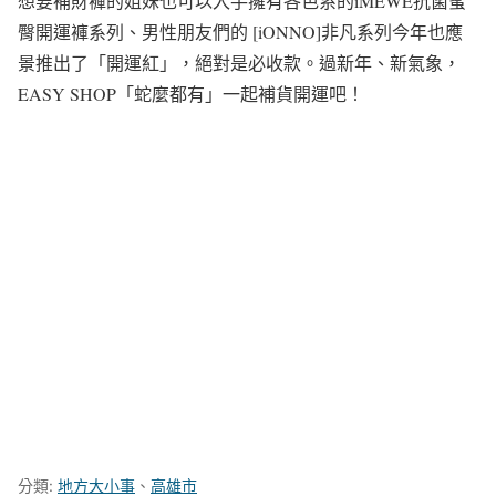
想要補財褲的姐妹也可以入手擁有各色系的iMEWE抗菌蜜
臀開運褲系列、男性朋友們的 [iONNO]非凡系列今年也應
景推出了「開運紅」，絕對是必收款。過新年、新氣象，
EASY SHOP「蛇麼都有」一起補貨開運吧！
分類:
地方大小事
、
高雄市