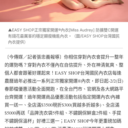
▲EASY SHOP正宗獨家開運®內衣[Miss Audrey] 防擴雙C開運
有錢花最厲害的穩定顯瘦機能內衣。（圖/EASY SHOP台灣國民
內衣提供）
〔今傳媒／記者張忠義報導〕你相信穿對內衣會提升一整年
的運勢嗎？穿對內衣不僅內在自信提升、外在神清氣爽、整
個人都會跟著好運起來！EASY SHOP台灣國民內衣店每逢
農曆過年必推出一系列正宗獨家開運®內衣，即日起-2/2(日)
春節檔優惠活動全面開跑，在全台門市、官網及各大網路平
台齊開運！過年開運商品優惠活動包括指定開運內衣/內褲
買一送一、全店滿$3500現折$300(買越多折越多)、全店滿
$5000再送「品牌洗衣袋5件組、不鏽鋼保鮮盒2件組、手提
不鏽鋼保溫杯」好禮三選一；EASY SHOP今年更重磅加碼