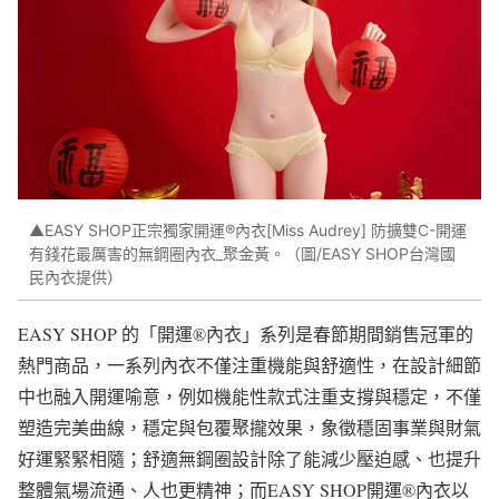
▲EASY SHOP正宗獨家開運®內衣[Miss Audrey] 防擴雙C-開運
有錢花最厲害的無鋼圈內衣_聚金黃。（圖/EASY SHOP台灣國
民內衣提供）
EASY SHOP 的「開運®內衣」系列是春節期間銷售冠軍的
熱門商品，一系列內衣不僅注重機能與舒適性，在設計細節
中也融入開運喻意，例如機能性款式注重支撐與穩定，不僅
塑造完美曲線，穩定與包覆聚攏效果，象徵穩固事業與財氣
好運緊緊相隨；舒適無鋼圈設計除了能減少壓迫感、也提升
整體氣場流通、人也更精神；而EASY SHOP開運®內衣以