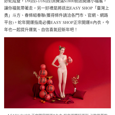
好蛇成雙，1/9(四)-1/16(四)消費滿$1800就送開運小福龜，
讓你福氣帶著走，另一好禮是將送出EASY SHOP「臺灣上
勇」斗方、春條組春聯(獲得條件請洽各門市、官網、網路
平台)。蛇年開運指南必備EASY SHOP正宗開運®內衣，今
年也一起提升運氣、自信喜氣迎新年吧！