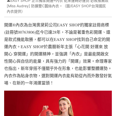
▲EASY SHOP 正宗獨家開運®內衣 蛇來運轉好運到 必敗推薦款
[Miss Audrey] 防擴雙C蠶絲內衣。（圖/EASY SHOP台灣國民
內衣提供）
開運®內衣為台灣奧黛莉公司EASY SHOP的獨家註冊商標
(註冊號00763806)迄今已達28年，不論是著重色彩開運、還
是款式機能取勝，都可以在EASY SHOP找到自己命定的開
運內衣。EASY SHOP於農曆新年主張「心花開 好運來 放
開心 穿開運」的開運精神，並強調「內衣」是最能開啟女
性開心與自信的能量，具有強力的「開運」效果。命理專家
也指出，新年穿搭不僅關乎外在形象，也能影響整體運勢。
內衣作為貼身衣物，選對開運內衣能有助從內而外散發好氣
場、在新的一年鴻運當頭！