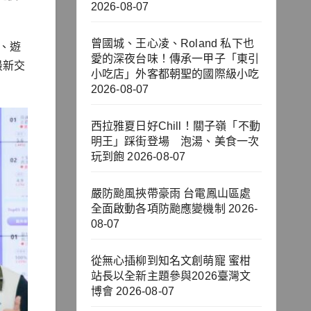
2026-08-07
曾國城、王心凌、Roland 私下也
、遊
愛的深夜台味！傳承一甲子「東引
最新交
小吃店」外客都朝聖的國際級小吃
2026-08-07
西拉雅夏日好Chill！關子嶺「不動
明王」踩街登場 泡湯、美食一次
玩到飽
2026-08-07
嚴防颱風挾帶豪雨 台電鳳山區處
全面啟動各項防颱應變機制
2026-
08-07
從無心插柳到知名文創萌寵 蜜柑
站長以全新主題參與2026臺灣文
博會
2026-08-07