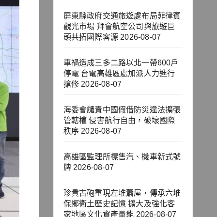
屏東縣政府交通旅遊處布局菲律賓
觀光市場 拜會航空公司與旅遊巨
頭共拓國際客源
2026-08-07
車禍造成三多二路以北一帶600戶
停電 台電高雄區處加派人力進行
搶修
2026-08-07
海委會譴責中國假借防災違法擴張
管轄權 侵害航行自由，破壞國際
秩序
2026-08-07
高雄區監理所標售汽、機車新式號
牌
2026-08-07
珍貴古砲重現左堆蕭屋，傳承六堆
保鄉衛土歷史記憶 擴大及強化客
家地區文化資產量能
2026-08-07