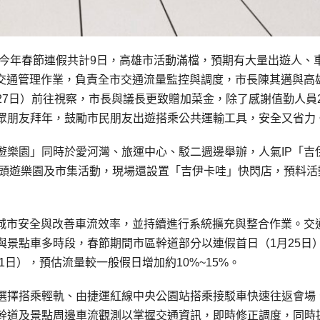
！今年春節連假共計9日，高雄市活動滿檔，預期有大量出遊人、
市交通管理作業，負責全市交通流量監控與調度，市長陳其邁與高
7日）前往視察，市長與議長更致贈加菜金，除了感謝值勤人員2
眾朋友拜年，鼓勵市民朋友出遊搭乘公共運輸工具，安全又省力
land冬日遊樂園」同時於愛河灣、旅運中心、駁二週邊舉辦，人氣IP「吉
了碼頭遊樂園及市集活動，現場還設置「吉伊卡哇」快閃店，預料活
升城市安全與改善車流效率，並持續進行系統擴充與整合作業。交
與景點車多時段，春節期間市區幹道部分以連假首日（1月25日
1日），預估流量較一般假日增加約10%~15%。
選擇搭乘輕軌、由捷運紅線中央公園站搭乘接駁車快速往返會場
幹道及景點周邊車流觀測以掌握交通資訊，即時修正調度，同時