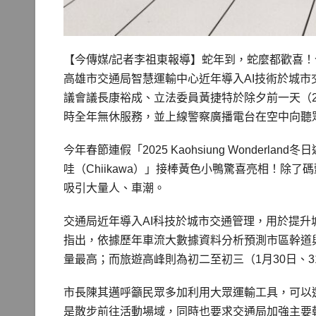
【今傳媒/記者李祖東報導】蛇年到，蛇麼都歡喜
高雄市交通局智慧運輸中心近年導入AI技術於城
議會議長康裕成、立法委員黃捷特於除夕前一天（2
時全年無休服務，並上線警察廣播電台在空中向聽
今年春節連假「2025 Kaohsiung Wonder
哇（Chiikawa）」接棒黃色小鴨驚喜亮相！除
吸引大量人、車潮。
交通局近年導入AI科技於城市交通管理，用於提
指出，依據歷年車流大數據資料分析預測市區幹道
量最高；而旅遊高峰則為初二至初三（1月30日、3
市長陳其邁呼籲民眾多加利用大眾運輸工具，可以
是散步前往活動場域，同時也要求交通局加強主要