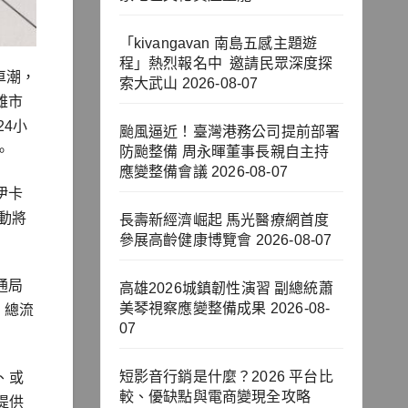
「kivangavan 南島五感主題遊
程」熱烈報名中 邀請民眾深度探
車潮，
索大武山
2026-08-07
雄市
4小
颱風逼近！臺灣港務公司提前部署
。
防颱整備 周永暉董事長親自主持
應變整備會議
2026-08-07
伊卡
動將
長壽新經濟崛起 馬光醫療網首度
參展高齡健康博覽會
2026-08-07
通局
高雄2026城鎮韌性演習 副總統蕭
美琴視察應變整備成果
2026-08-
）總流
07
短影音行銷是什麼？2026 平台比
、或
較、優缺點與電商變現全攻略
提供