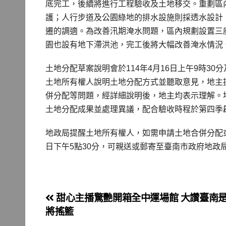
底完工，後續將進行工程驗收及土地移交。重劃區
護；人行步道及公園綠地的排水設施則採透水設計
遷的調適。為改善汛期淹水問題，區內規劃設置三
園也設有地下滯洪池，完工後將大幅改善淹水情況
土地分配草案說明會於114年4月16日上午9時3
土地所有權人說明土地分配方式並聽取意見，地主
併分配等問題，經詳細說明後，地主均表示理解。地
土地分配成果並處理異議，配合驗收時程於第四季
地政局提醒土地所有權人，如需申請土地合併分配或
日下午5點30分，可親送或郵寄至臺南市政府地政
文
甜心主播驚艷開箱全中運場館 大讚臺南
將搖籃
章