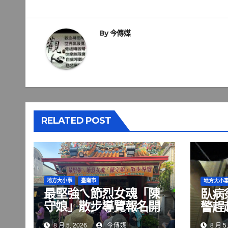
導
覽
By
今傳媒
RELATED POST
地方大小事
臺南市
地方大小
最堅強ㄟ節烈女魂「陳
臥病
守娘」散步導覽報名開
警趕
跑 限量贈送精美書籤與
8 月 5, 2026
今傳媒
8 月 5,