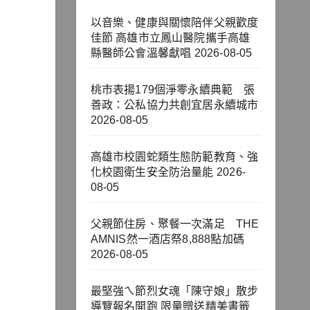
以音樂、健康與關懷陪伴父親歡度
佳節 高雄市立鳳山醫院攜手高雄
縣醫師公會溫馨獻唱
2026-08-05
桃市表揚179個淨零永續典範 張
善政：公私協力共創宜居永續城市
2026-08-05
高雄市校園蛇類生態防範教育、強
化校園衛生安全防治量能
2026-
08-05
父親節住房、聚餐一次滿足 THE
AMNIS然一酒店祭8,888點加碼
2026-08-05
最堅強ㄟ節烈女魂「陳守娘」散步
導覽報名開跑 限量贈送精美書籤