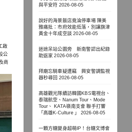
與平安符
2026-08-05
說好的海景飯店竟淪停車場 陳美
雅痛批：市府效能低落，別讓旗津
黃金十年成空談
2026-08-05
工啟
迷途呆站公園旁 新南警認出紀錄
設公
助返家
2026-08-05
及商
拜廟忘騎車疑遭竊 興安警調監視
器秒尋回
2026-08-05
高雄觀光隊續訪韓國KBS電視台、
泰瑞航空、Nanum Tour、Mode
Tour、 KATA嶺南支會 聯手打響
「高雄K-Culture 」
2026-08-05
一顆方糖變身超萌IP！台糖文博會