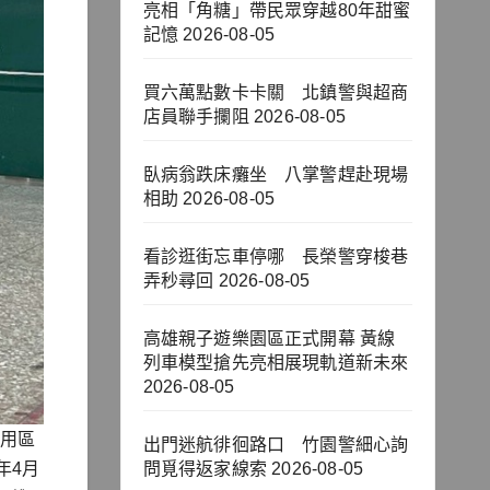
亮相「角糖」帶民眾穿越80年甜蜜
記憶
2026-08-05
買六萬點數卡卡關 北鎮警與超商
店員聯手攔阻
2026-08-05
臥病翁跌床癱坐 八掌警趕赴現場
相助
2026-08-05
看診逛街忘車停哪 長榮警穿梭巷
弄秒尋回
2026-08-05
高雄親子遊樂園區正式開幕 黃線
列車模型搶先亮相展現軌道新未來
2026-08-05
專用區
出門迷航徘徊路口 竹園警細心詢
年4月
問覓得返家線索
2026-08-05