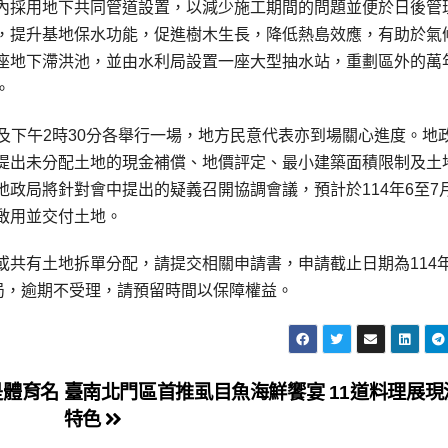
內採用地下共同管道設置，以減少施工期間的問題並便於日後管
，提升基地保水功能，促進樹木生長，降低熱島效應，有助於氣
座地下滯洪池，並由水利局設置一座大型抽水站，重劃區外的萬
。
0分及下午2時30分各舉行一場，地方民意代表亦到場關心進度。地
提出未分配土地的現金補償、地價評定、最小建築面積限制及土
政局將針對會中提出的疑義召開協調會議，預計於114年6至7
啟用並交付土地。
共有土地拆單分配，請提交相關申請書，申請截止日期為114年
局，逾期不受理，請預留時間以保障權益。
是體育名
臺南北門區首推虱目魚海鮮饗宴 11道料理展現
特色