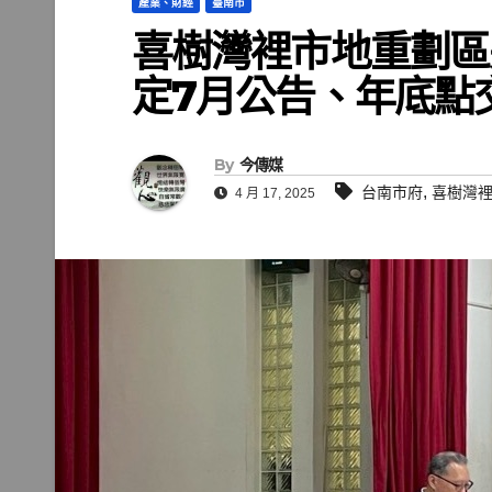
產業、財經
臺南市
喜樹灣裡市地重劃區
定7月公告、年底點
By
今傳媒
,
台南市府
喜樹灣
4 月 17, 2025