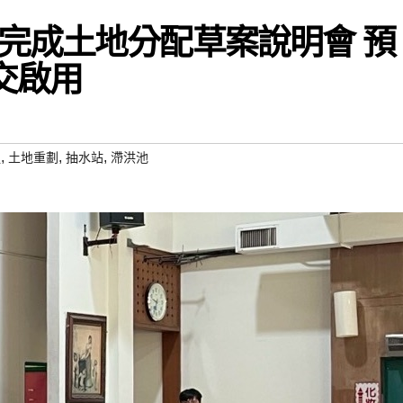
完成土地分配草案說明會 預
交啟用
,
,
,
裡
土地重劃
抽水站
滯洪池