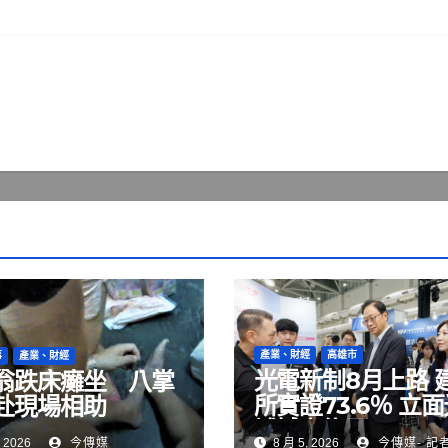
產業、財經
高雄市
事
產業、財經
光電新制8月上路 
翁跌床癱坐 八掌
所實證73.6％ 立
赴現場相助
補城市綠電
 2026
今傳媒
8 月 5, 2026
今傳媒- 記