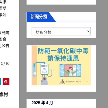
理維
候變
年公
新聞分類
新
政局向
聞
地合
分
月公告
類
5月6
漁村
2025 年 4 月