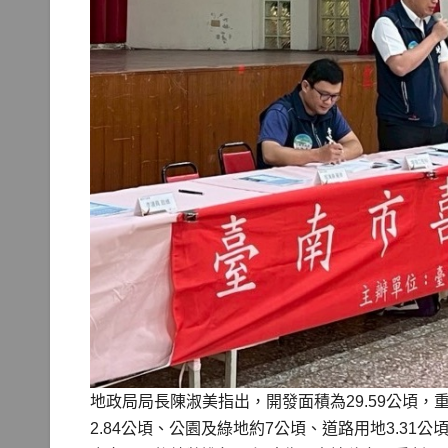
地政局局長陳淑美指出，開發面積為29.59公頃，重
2.84公頃、公園及綠地約7公頃、道路用地3.31