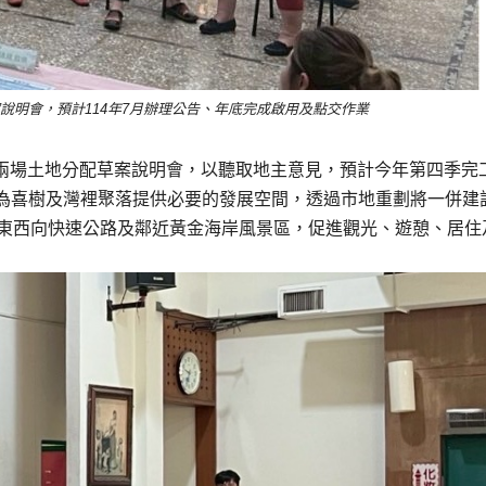
說明會，預計114年7月辦理公告、年底完成啟用及點交作業
行兩場土地分配草案說明會，以聽取地主意見，預計今年第四季完
為喜樹及灣裡聚落提供必要的發展空間，透過市地重劃將一併建
6東西向快速公路及鄰近黃金海岸風景區，促進觀光、遊憩、居住