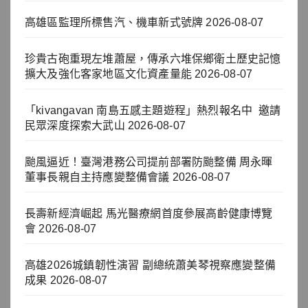
高雄區監理所標售汽、機車新式號牌
2026-08-07
珍貴古砲重現左堆蕭屋，傳承六堆保鄉衛土歷史記憶
擴大及強化客家地區文化資產量能
2026-08-07
「kivangavan 南島五感主題遊程」熱烈報名中 邀請
民眾深度探索大武山
2026-08-07
颱風逼近！臺灣港務公司提前部署防颱整備 周永暉
董事長親自主持應變整備會議
2026-08-07
長壽新經濟崛起 馬光醫療網首度參展高齡健康博覽
會
2026-08-07
高雄2026城鎮韌性演習 副總統蕭美琴視察應變整備
成果
2026-08-07