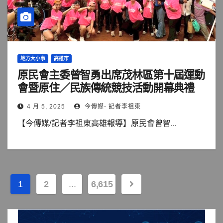
地方大小事
高雄市
原民會主委曾智勇出席茂林區第十屆運動
會暨原住／民族傳統競技活動開幕典禮
4 月 5, 2025
今傳媒- 記者李祖東
【今傳媒/記者李祖東高雄報導】原民會曾智...
文
1
2
...
6,615
章