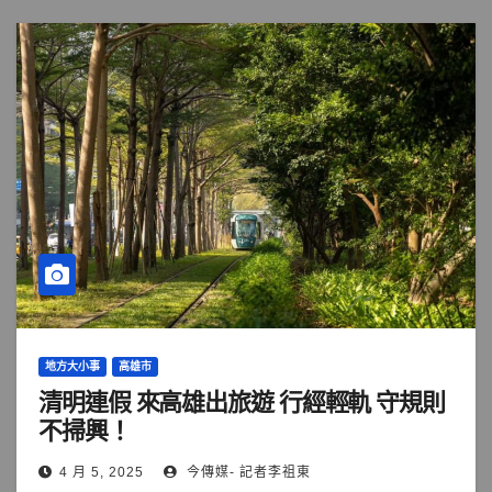
地方大小事
高雄市
清明連假 來高雄出旅遊 行經輕軌 守規則
不掃興！
4 月 5, 2025
今傳媒- 記者李祖東