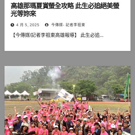
高雄那瑪夏賞螢全攻略 此生必追絕美螢
光等妳來
4 月 5, 2025
今傳媒- 記者李祖東
【今傳媒/記者李祖東高雄報導】 此生必追...