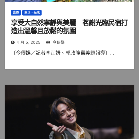
嘉義
生活、品味
享受大自然寧靜與美麗 茗謝光臨民宿打
造出溫馨且放鬆的氛圍
4 月 5, 2025
今傳媒
〔今傳媒／記者李芷妍、郭政隆嘉義縣報導〕...