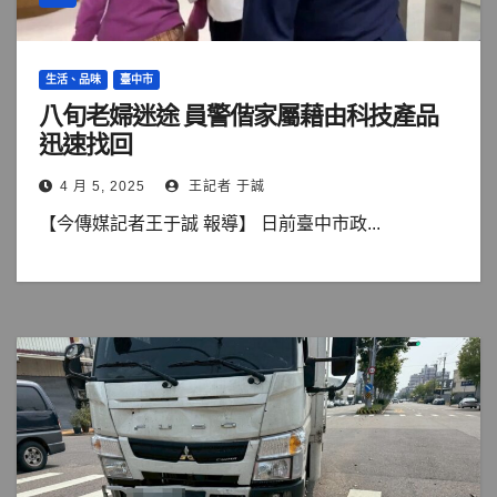
生活、品味
臺中市
八旬老婦迷途 員警偕家屬藉由科技產品
迅速找回
4 月 5, 2025
王記者 于誠
【今傳媒記者王于誠 報導】 日前臺中市政...