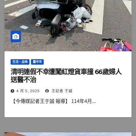
生活、品味
臺中市
清明連假不幸遭闖紅燈貨車撞 66歲婦人
送醫不治
4 月 5, 2025
王記者 于誠
【今傳媒記者王于誠 報導】 114年4月...