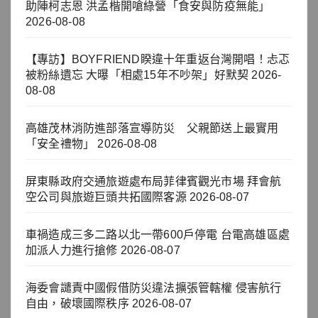
助陣柯志恩 洪孟楷開嗆綠營「食安與防疫無能」
2026-08-08
【專訪】BOYFRIEND睽違十年重返台灣開唱！忐忑
被粉絲遺忘 大曝「相處15年不吵架」好默契
2026-
08-08
高雄茂林消防進部落宣導防災 父親節送上最實用
「安全禮物」
2026-08-08
屏東縣政府交通旅遊處布局菲律賓觀光市場 拜會航
空公司與旅遊巨頭共拓國際客源
2026-08-07
車禍造成三多二路以北一帶600戶停電 台電高雄區處
加派人力進行搶修
2026-08-07
海委會譴責中國假借防災違法擴張管轄權 侵害航行
自由，破壞國際秩序
2026-08-07