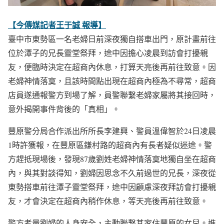
【今傳媒記者王于誠 報導】
臺中市東勢區一名老婦日前深夜獨自搭車出門，原計畫前往
位於潭子的兄長靈堂祭拜，途中因擔心凌晨到訪會打擾親
友，便臨時決定在超商內休息，打算天亮後再前往致意。因
老婦神情落寞，且該時間點出現在超商內極為不尋常，超商
店員遂通報警方到場了解，員警聯繫老婦家屬將其接回時，
意外揭開事件背後的「真相」。
豐原警分局合作派出所所長李建興、警員溫偉智於24日凌晨
1時許獲報，在豐原區鎌村路的超商內有長者疑似迷途。警
方趕抵現場後，發現87歲劉姓老婦神情落寞地獨自坐在超商
內，與其對談得知，劉婦因思念不久前過世的兄長，深夜從
東勢搭車前往潭子靈堂祭拜，途中因顧慮深夜拜訪會打擾親
友，才會決定在超商內稍作休息，等天亮後再前往致意。
警方考量劉婦的人身安全，主動聯繫其家住豐原的女兒。進