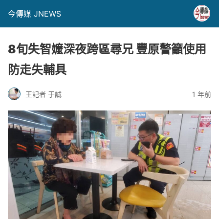
今傳媒 JNEWS
8旬失智嬤深夜跨區尋兄 豐原警籲使用
防走失輔具
王記者 于誠
1 年前