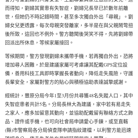
而得知，劉婦其實患有失智症，劉婦兄長早已於數年前離
世，但她仍不時記錯時間，甚至多次獨自外出「尋親」。劉
婦女兒更透露，每次母親突發離家，多半是在與父親鬧彆扭
後所致，這回也不例外。警方聽聞後哭笑不得，先將劉婦帶
回派出所休息，等候家屬接回。
等候期間，警方發現劉婦未攜帶手機，若再獨自外出，恐將
增加尋人困難，於是建議家屬可考慮讓其配戴GPS定位設
備，善用科技工具即時掌握長者動向，降低走失風險，守護
長輩安全，家屬對警方的貼心與積極協助表達誠摯感謝。
經統計，豐原分局今年1至3月份共尋獲48名失蹤人口，其中
失智症患者共計5名。分局長林大為建議，家中若有易走失
之家人，應多加留意其動向，並協助配戴留有聯絡方式之飾
品、證件或手機，也可向社會局申請愛心手鍊，或至直轄
(縣)市警察局各分局偵查隊申請指紋建檔，以利警方能迅速