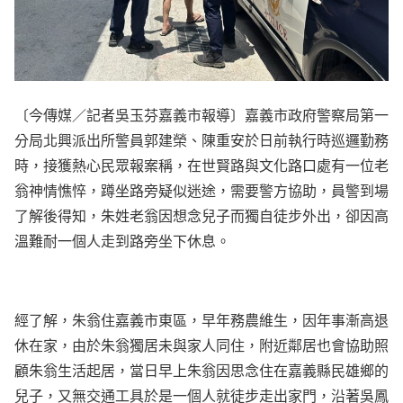
〔今傳媒／記者吳玉芬嘉義市報導〕嘉義市政府警察局第一
分局北興派出所警員郭建榮、陳重安於日前執行時巡邏勤務
時，接獲熱心民眾報案稱，在世賢路與文化路口處有一位老
翁神情憔悴，蹲坐路旁疑似迷途，需要警方協助，員警到場
了解後得知，朱姓老翁因想念兒子而獨自徒步外出，卻因高
溫難耐一個人走到路旁坐下休息。
經了解，朱翁住嘉義市東區，早年務農維生，因年事漸高退
休在家，由於朱翁獨居未與家人同住，附近鄰居也會協助照
顧朱翁生活起居，當日早上朱翁因思念住在嘉義縣民雄鄉的
兒子，又無交通工具於是一個人就徒步走出家門，沿著吳鳳