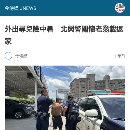
今傳媒 JNEWS
外出尋兒險中暑 北興警關懷老翁載返
家
今傳媒
1 年前