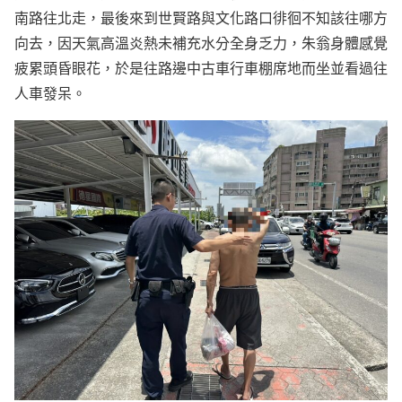
南路往北走，最後來到世賢路與文化路口徘徊不知該往哪方
向去，因天氣高溫炎熱未補充水分全身乏力，朱翁身體感覺
疲累頭昏眼花，於是往路邊中古車行車棚席地而坐並看過往
人車發呆。