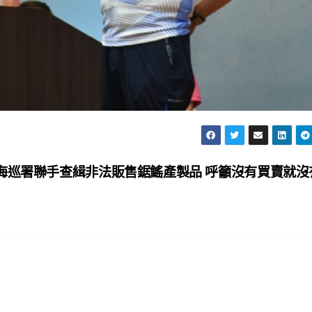
海巡署聯手查緝非法販售鋸鰩產製品 呼籲沒有買賣就沒