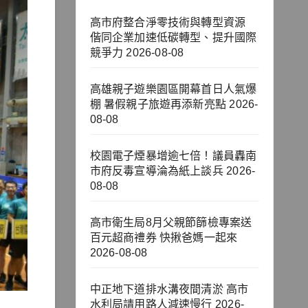
高市府整合淨零技術與轉型資源
偕同企業加速低碳轉型、提升國際
競爭力
2026-08-08
高雄親子遊樂園區開幕首日人氣爆
棚 暑假親子旅遊再添新亮點
2026-
08-08
校園電子煙暴增逾七倍！議員轟南
市府反毒宣導淪為紙上談兵
2026-
08-08
高市衛生局8月父親節篩檢專案送
百元超商禮券 快揪爸媽一起來
2026-08-08
中正地下道排水溝夜間清淤 高市
水利局請用路人減速慢行
2026-