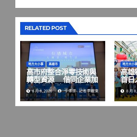
RELATED POST
地方大小事
高雄市
地方大小
高市府整合淨零技術與
高雄
轉型資源 偕同企業加
首日
速低碳轉型、提升國際
旅遊
8 月 8, 2026
今傳媒- 記者李祖東
8 月 8,
競爭力