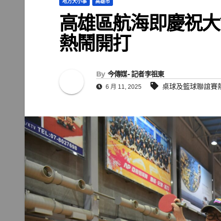
地方大小事
高雄市
高雄區航海即慶祝大
熱鬧開打
By
今傳媒- 記者李祖東
桌球及籃球聯誼賽
6 月 11, 2025