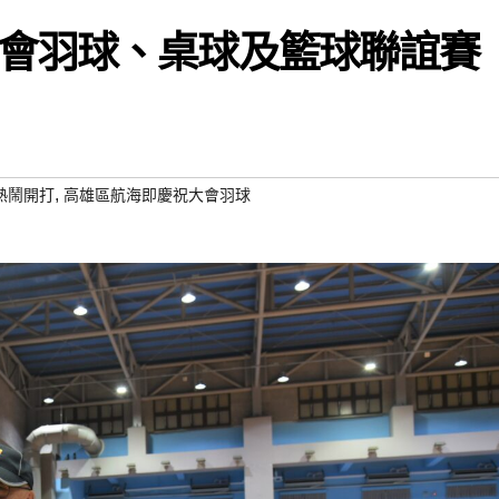
會羽球、桌球及籃球聯誼賽
,
熱鬧開打
高雄區航海即慶祝大會羽球