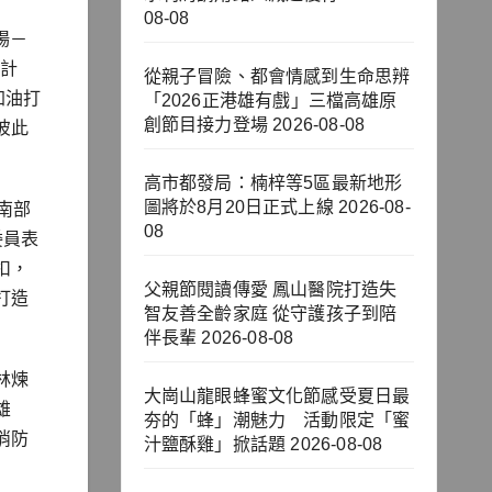
08-08
場－
共計
從親子冒險、都會情感到生命思辨
加油打
「2026正港雄有戲」三檔高雄原
創節目接力登場
2026-08-08
彼此
高市都發局：楠梓等5區最新地形
圖將於8月20日正式上線
2026-08-
南部
08
委員表
扣，
父親節閱讀傳愛 鳳山醫院打造失
打造
智友善全齡家庭 從守護孩子到陪
伴長輩
2026-08-08
林煉
大崗山龍眼蜂蜜文化節感受夏日最
雄
夯的「蜂」潮魅力 活動限定「蜜
消防
汁鹽酥雞」掀話題
2026-08-08