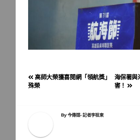
文
高師大榮獲喜閱網「領航獎」
海保署與
殊榮
害！
章
導
覽
By
今傳媒- 記者李祖東