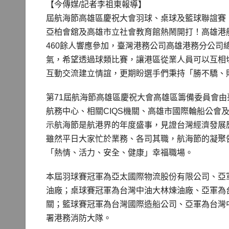
【今傳媒/記者李祖東報導】
屆航海節高雄區慶祝大會羽球、桌球及籃球聯誼賽，
亞柏會舘及高雄市立社會教育館熱鬧開打！高雄港航
460餘人響應參加，臺灣港務公司高雄港務分公
氣，希望透過球類比賽，讓港區從業人員可以互相
互動交流建立情誼，更期盼選手們秉持「勝不驕、
第71屆航海節高雄區慶祝大會高雄區籌備委員會
航務中心、相關CIQS機關、高雄市國際輪船公會
示航海節是航港界的年度盛事，見證台灣經濟發展
雖然平日大家忙於業務、各司其職，航海節的凝聚
「熱情、活力、安全、健康」幸福職場。
本屆羽球賽冠軍為亞太國際物流股份有限公司、亞
油廠；桌球賽冠軍為台灣中油大林煉油廠、亞軍為
關；籃球賽冠軍為台灣國際造船公司、亞軍為台灣
署港務消防大隊。