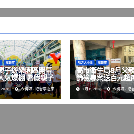
事
高雄市
地方大小事
高雄市
親子遊樂園區開幕
高市衛生局8月父
人氣爆棚 暑假親子
篩檢專案送百元超
再添新亮點
券 快揪爸媽一起來
 2026
今傳媒- 記者李祖東
8 月 8, 2026
今傳媒- 記