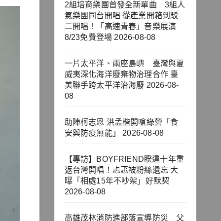
2組培育樂團首發全新單曲 3組人
氣樂團同台開唱 從產業開箱到駁
二開唱！「高速青春」音樂展演
8/23免費登場
2026-08-08
一片太平洋、兩座島嶼 臺灣與夏
威夷深化海洋廢棄物治理合作 臺
美聯手跨太平洋治海廢
2026-08-
08
助陣柯志恩 洪孟楷開嗆綠營「食
安與防疫無能」
2026-08-08
【專訪】BOYFRIEND睽違十年重
返台灣開唱！忐忑被粉絲遺忘 大
曝「相處15年不吵架」好默契
2026-08-08
高雄茂林消防進部落宣導防災 父