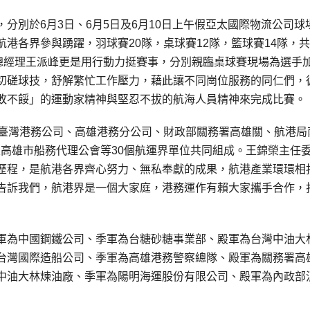
分別於6月3日、6月5日及6月10日上午假亞太國際物流公司球
港各界參與踴躍，羽球賽20隊，桌球賽12隊，籃球賽14隊，
司總經理王派峰更是用行動力挺賽事，分別親臨桌球賽現場為選手
切磋球技，舒解繁忙工作壓力，藉此讓不同崗位服務的同仁們，
敗不餒」的運動家精神與堅忍不拔的航海人員精神來完成比賽。
由臺灣港務公司、高雄港務分公司、財政部關務署高雄關、航港局
及高雄市船務代理公會等30個航運界單位共同組成。王錦榮主任
歷程，是航港各界齊心努力、無私奉獻的成果，航港產業環環相
告訴我們，航港界是一個大家庭，港務運作有賴大家攜手合作，
軍為中國鋼鐵公司、季軍為台糖砂糖事業部、殿軍為台灣中油大
台灣國際造船公司、季軍為高雄港務警察總隊、殿軍為關務署高
中油大林煉油廠、季軍為陽明海運股份有限公司、殿軍為內政部