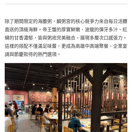
除了期間限定的海膽粥，麟粥宮的核心競爭力來自每日活體
直送的頂級海鮮。帝王蟹的厚實鮮嫩、波龍的彈牙多汁、紅
蟳的甘香濃郁，皆與粥底完美融合，展現多層次口感張力。
這樣的搭配不僅滿足味蕾，更成為高雄中高端聚餐、企業宴
請與節慶款待的熱門選項。