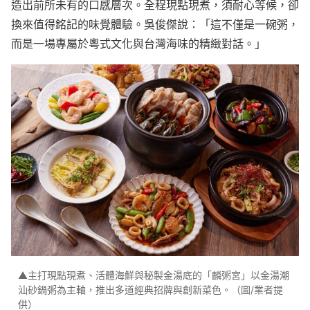
造出前所未有的口感層次。全程現點現煮，須耐心等候，卻
換來值得銘記的味覺體驗。吳俊傑說：「這不僅是一碗粥，
而是一場專屬於粵式文化與台灣海味的精緻對話。」
▲主打現點現煮、活體海鮮與秘製金湯底的「麟粥宮」以金湯潮
汕砂鍋粥為主軸，推出多道經典招牌與創新菜色。（圖/業者提
供）