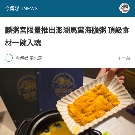
今傳媒 JNEWS
麟粥宮限量推出澎湖馬糞海膽粥 頂級食
材一碗入魂
今傳媒 張忠義
1 年前