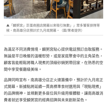
▲「麟粥宮」巨蛋商圈店開幕以來吸引無數」」眾多饕客排隊等
候，南高雄分店預計於九月底開幕。（圖/業者提供）
為滿足不同消費情境，麟粥宮貼心提供電話預訂自取服務。
無論是平日晚餐的溫暖慰勞，或是家庭聚會中的主角菜色，
顧客皆能輕鬆將職人現煮的頂級砂鍋粥帶回家，在熟悉的空
間中享受餐廳級美味。
品牌同時宣布，南高雄分店正火速籌備中，預計於九月底正
式開幕。新據點將延續一貫高標準食材選用與「現點現煮」
的品牌精神，並規劃更多座位與升級用餐體驗，讓南高雄消
費者就近享受麟粥宮的經典招牌與未來創新菜色。