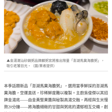
▲金湯潮汕砂鍋粥品牌麟粥宮將推出限量「澎湖馬糞海膽粥」，
吸引老饕目光。（圖/業者提供）
本季話題新品「澎湖馬糞海膽粥」，選用當季鮮採的澎湖馬
糞海膽，空運直送，珍稀鮮度難以複製。主廚吳俊傑以其招
牌金湯底——由金黃堅果醬與秘製高湯交融，再經與生米慢
熬20分鐘——將海膽細緻的甘甜與粥底的濃郁相互交織，創