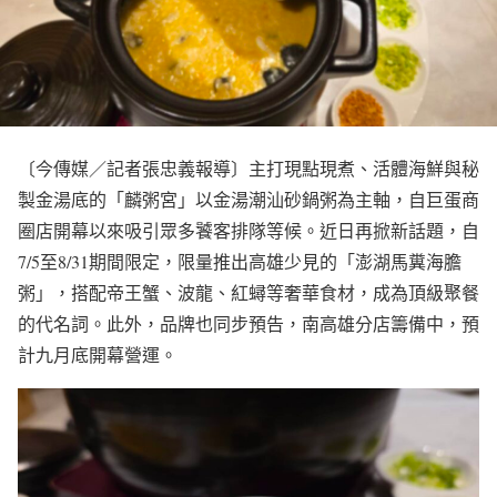
〔今傳媒／記者張忠義報導〕主打現點現煮、活體海鮮與秘
製金湯底的「麟粥宮」以金湯潮汕砂鍋粥為主軸，自巨蛋商
圈店開幕以來吸引眾多饕客排隊等候。近日再掀新話題，自
7/5至8/31期間限定，限量推出高雄少見的「澎湖馬糞海膽
粥」，搭配帝王蟹、波龍、紅蟳等奢華食材，成為頂級聚餐
的代名詞。此外，品牌也同步預告，南高雄分店籌備中，預
計九月底開幕營運。