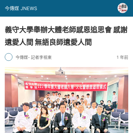
今傳媒 JNEWS
義守大學舉辦大體老師感恩追思會 感謝
遺愛人間 無語良師遺愛人間
今傳媒- 記者李祖東
1 年前