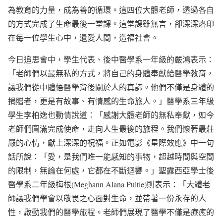
為教育的力量，成為善的循環。這四位大體老師，透過各自
的方式完成了生命最後一堂課。這堂課雖無言，卻深深烙印
在每一位學生心中，遺愛人間，造福社會。
今日追思會中，學生代表、後中醫學系一年級的嚴鴻表示：
「老師們以最無私的方式，將自己的身體奉獻給醫學教育，
讓我們從中體悟醫學背後關於人的真諦。他們不僅是身體的
捐贈者，更是有故事、有情感的生命旅人。」醫學系三年級
學生李柏逸也動情說道：「感謝大體老師的無私奉獻，如今
老師們圓滿完成使命，走向人生最後的旅程。我們懷著最莊
嚴的心情，獻上深深的祝福。正如電影《星際效應》中一句
話所說：「愛，是我們唯一能感知的事物，超越時間與空間
的限制，無論在何處，它都在不斷迴響。」聖露西亞學士後
醫學系二年級梅根(Meghann Alana Pultie)則表示：「大體老
師讓我們學會以敬畏之心面對生命，並帶著一份永存的人
性，啟動我們的醫學旅程。老師們展現了醫學不僅是療癒的