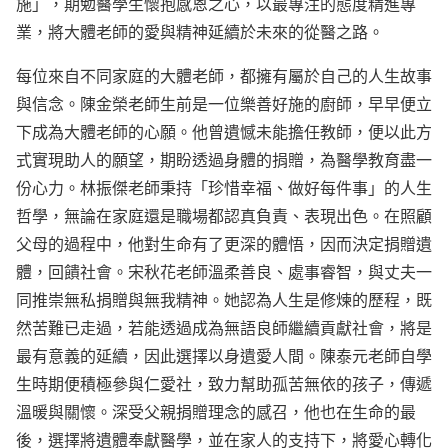
施」，期勉醫學生懷抱感恩之心，以最專注的態度精進專
業，將大體老師的愛與精神延續於未來的從醫之路。
每位來自不同家庭的大體老師，都擁有屬於自己的人生故事
與信念。陳金榮老師生前是一位樂善好施的廚師，早早便立
下成為大體老師的心願。他曾遺憾未能擔任教師，便以此方
式實現助人的願望，期盼透過身體的捐贈，為醫學教育盡一
份心力。林振傑老師秉持「珍惜幸福、做好每件事」的人生
哲學，無論在家庭還是職場都認真負責、表現出色。在照顧
父母的過程中，他對生命有了更深的體悟，因而決定捐贈遺
體，回饋社會。宋秋花老師溫柔善良、處事睿智，與丈夫一
同推崇無私捐贈與無我精神。她認為人生是修煉的歷程，既
然苦難已走過，若能透過成為無語良師繼續貢獻社會，將是
最有意義的延續，因此選擇以身遺愛人間。陳泰元老師自學
生時期便積極參與仁愛社，致力幫助孤苦無依的孩子，傳遞
溫暖與關懷。深受父親捐贈理念的感召，他也在生命的最
後，選擇將遺體奉獻醫學，並在家人的支持下，將愛心轉化