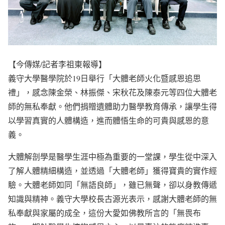
【今傳媒/記者李祖東報導】
義守大學醫學院於19日舉行「大體老師火化暨感恩追思
禮」，感念陳金榮、林振傑、宋秋花及陳泰元等四位大體老
師的無私奉獻。他們捐贈遺體助力醫學教育傳承，讓學生得
以學習真實的人體構造，進而體悟生命的可貴與感恩的意
義。
大體解剖學是醫學生涯中極為重要的一堂課，學生從中深入
了解人體精細構造，並透過「大體老師」獲得寶貴的實作經
驗。大體老師如同「無語良師」，雖已無聲，卻以身教傳遞
知識與精神。義守大學校長古源光表示，感謝大體老師的無
私奉獻與家屬的成全，這份大愛如佛教所言的「無畏布