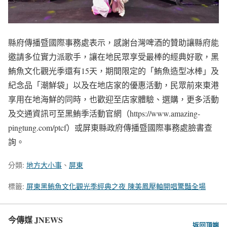
縣府傳播暨國際事務處表示，感謝台灣啤酒的贊助讓縣府能
邀請多位實力派歌手，讓在地民眾享受最棒的經典好歌，黑
鮪魚文化觀光季還有15天，期間限定的「鮪魚造型冰棒」及
紀念品「潮鮮袋」以及在地店家的優惠活動，民眾前來東港
享用在地海鮮的同時，也歡迎至店家體驗、選購，更多活動
及交通資訊可至黑鮪季活動官網（https://www.amazing-
pingtung.com/ptcf）或屏東縣政府傳播暨國際事務處臉書查
詢。
分類:
地方大小事
、
屏東
標籤:
屏東黑鮪魚文化觀光季經典之夜 陳美鳳壓軸開唱驚豔全場
今傳媒 JNEWS
返回頂端