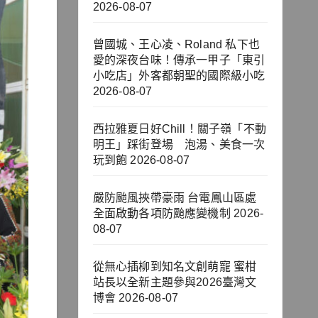
2026-08-07
曾國城、王心凌、Roland 私下也
愛的深夜台味！傳承一甲子「東引
小吃店」外客都朝聖的國際級小吃
2026-08-07
西拉雅夏日好Chill！關子嶺「不動
明王」踩街登場 泡湯、美食一次
玩到飽
2026-08-07
嚴防颱風挾帶豪雨 台電鳳山區處
全面啟動各項防颱應變機制
2026-
08-07
從無心插柳到知名文創萌寵 蜜柑
站長以全新主題參與2026臺灣文
博會
2026-08-07