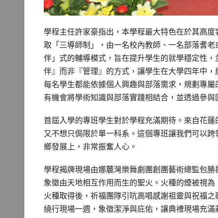
學程主任許家豪指出，本學程最大特色在於其高度
取「三導師制」，由一名校內教師、一名部落耆老
伴」式的輔導模式，旨在提升學生的就學穩定性，
伴』而非『管理』的方式，讓學生在大學四年中，
每名學生都能依據個人興趣與部落需求，規劃專屬
有機會將學術知識與部落實踐相結合，並透過參與
首屆入學的專班學生對於學程充滿期待。來自花蓮
又不想只侷限於單一科系。這個專班讓我們可以跨
鄉發展上，非常振奮人心。
學程揭牌現場由娜麓灣樂舞劇團創團藝術總監包勝
象徵由天地相互作用而生的聖火。火種的煙被視為
火種取得後，祈福團隊引吭高唱感謝祖靈與祝福之
繞行現場一週，象徵潔淨與庇佑，讓典禮現場充滿