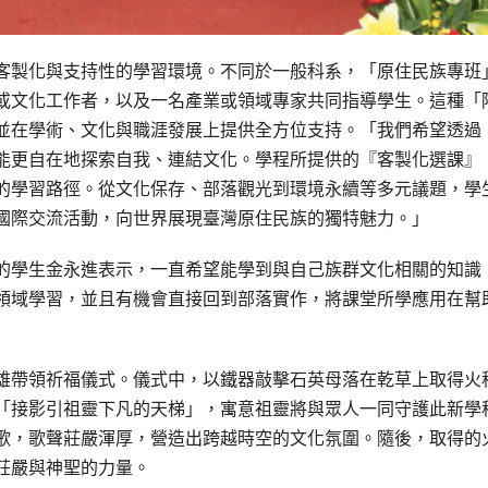
客製化與支持性的學習環境。不同於一般科系，「原住民族專班
或文化工作者，以及一名產業或領域專家共同指導學生。這種「
並在學術、文化與職涯發展上提供全方位支持。「我們希望透過
能更自在地探索自我、連結文化。學程所提供的『客製化選課』
的學習路徑。從文化保存、部落觀光到環境永續等多元議題，學
國際交流活動，向世界展現臺灣原住民族的獨特魅力。」
的學生金永進表示，一直希望能學到與自己族群文化相關的知識
領域學習，並且有機會直接回到部落實作，將課堂所學應用在幫
雄帶領祈福儀式。儀式中，以鐵器敲擊石英母落在乾草上取得火
「接影引祖靈下凡的天梯」，寓意祖靈將與眾人一同守護此新學
歌，歌聲莊嚴渾厚，營造出跨越時空的文化氛圍。隨後，取得的
莊嚴與神聖的力量。