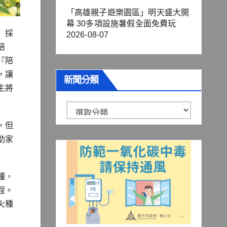
「高雄親子遊樂園區」明天盛大開
幕 30多項設施暑假全面免費玩
」採
2026-08-07
陪
『陪
，讓
新聞分類
生將
新
聞
，但
分
助家
類
種，
程。
火種