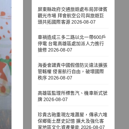
屏東縣政府交通旅遊處布局菲律賓
觀光市場 拜會航空公司與旅遊巨
頭共拓國際客源
2026-08-07
車禍造成三多二路以北一帶600戶
停電 台電高雄區處加派人力進行
搶修
2026-08-07
海委會譴責中國假借防災違法擴張
管轄權 侵害航行自由，破壞國際
秩序
2026-08-07
高雄區監理所標售汽、機車新式號
牌
2026-08-07
珍貴古砲重現左堆蕭屋，傳承六堆
保鄉衛土歷史記憶 擴大及強化客
家地區文化資產量能
2026-08-07