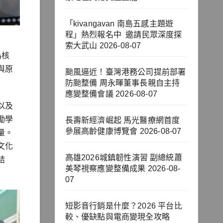
「kivangavan 南島五感主題遊
程」熱烈報名中 邀請民眾深度探
索大武山
2026-08-07
為核
與原
颱風逼近！臺灣港務公司提前部署
防颱整備 周永暉董事長親自主持
應變整備會議
2026-08-07
以及
勵學
長壽新經濟崛起 馬光醫療網首度
參展高齡健康博覽會
2026-08-07
量。
文化
高雄2026城鎮韌性演習 副總統蕭
結
美琴視察應變整備成果
2026-08-
07
短影音行銷是什麼？2026 平台比
較、優缺點與電商變現全攻略