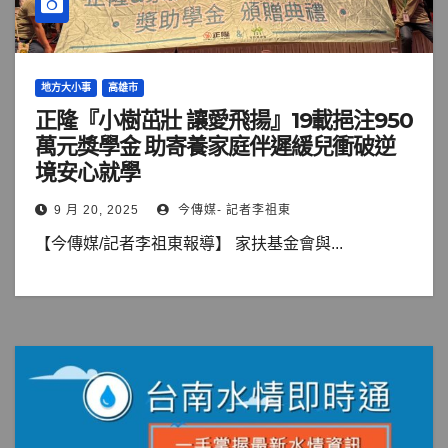
地方大小事
高雄市
正隆『小樹茁壯 讓愛飛揚』19載挹注950
萬元獎學金 助寄養家庭伴遲緩兒衝破逆
境安心就學
9 月 20, 2025
今傳媒- 記者李祖東
【今傳媒/記者李祖東報導】 家扶基金會與...