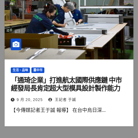
生活、品味
臺中市
「通琦企業」打進航太國際供應鏈 中市
經發局長肯定超大型模具設計製作能力
9 月 20, 2025
王記者 于誠
【今傳媒記者王于誠 報導】 在台中烏日深...