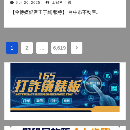
9 月 20, 2025
王記者 于誠
【今傳媒記者王于誠 報導】 台中市不動產...
文
1
2
...
6,619
章
分
頁