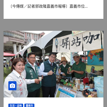
〔今傳媒／記者郭政隆嘉義市報導〕嘉義市位...
生活、品味
臺南市