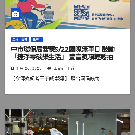
生活、品味
臺中市
中市環保局響應9/22國際無車日 鼓勵
「捷淨零碳樂生活」 豐富獎項輕鬆抽
9 月 20, 2025
王記者 于誠
【今傳媒記者王于誠 報導】 聯合國倡議每...