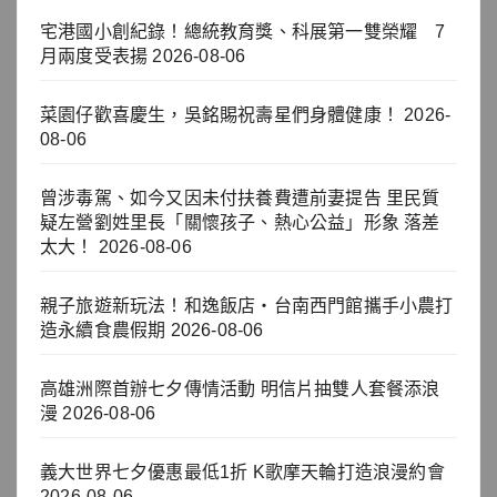
宅港國小創紀錄！總統教育獎、科展第一雙榮耀 7
月兩度受表揚
2026-08-06
菜園仔歡喜慶生，吳銘賜祝壽星們身體健康！
2026-
08-06
曾涉毒駕、如今又因未付扶養費遭前妻提告 里民質
疑左營劉姓里長「關懷孩子、熱心公益」形象 落差
太大！
2026-08-06
親子旅遊新玩法！和逸飯店‧台南西門館攜手小農打
造永續食農假期
2026-08-06
高雄洲際首辦七夕傳情活動 明信片抽雙人套餐添浪
漫
2026-08-06
義大世界七夕優惠最低1折 K歌摩天輪打造浪漫約會
2026-08-06