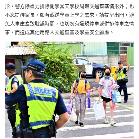
形，警方除盡力排除開學當天學校周邊交通壅塞情形外；也
不忘提醒家長，如有載送學童上學之需求，請提早出門，避
免人車壅塞致耽誤時間，也切勿有違規停車或併排停車之情
事，而造成其他用路人交通壅塞及學童安全顧慮。