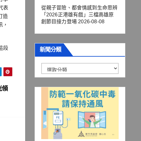
代表
從親子冒險、都會情感到生命思辨
「2026正港雄有戲」三檔高雄原
打造
創節目接力登場
2026-08-08
訊，
這段
新聞分類
新
聞
分
光領
類