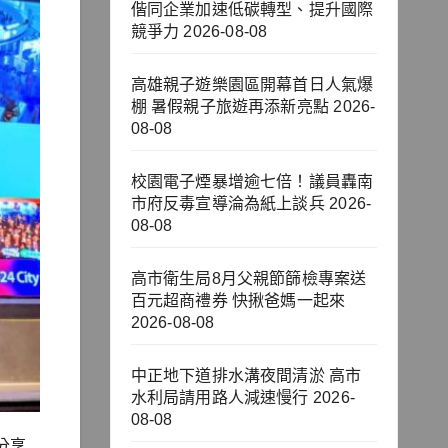
偕同企業加速低碳轉型、提升國際
競爭力
2026-08-08
高雄親子遊樂園區開幕首日人氣爆
棚 暑假親子旅遊再添新亮點
2026-
08-08
校園電子煙暴增逾七倍！議員轟南
市府反毒宣導淪為紙上談兵
2026-
08-08
高市衛生局8月父親節篩檢專案送
百元超商禮券 快揪爸媽一起來
2026-08-08
中正地下道排水溝夜間清淤 高市
水利局請用路人減速慢行
2026-
08-08
分享