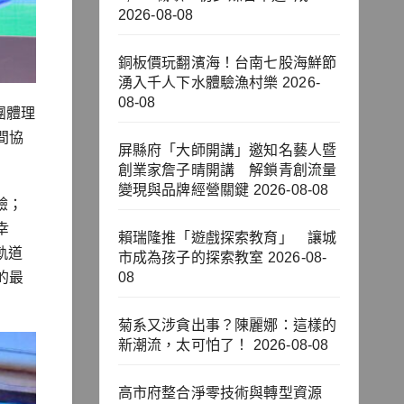
2026-08-08
銅板價玩翻濱海！台南七股海鮮節
湧入千人下水體驗漁村樂
2026-
08-08
團體理
間協
屏縣府「大師開講」邀知名藝人暨
創業家詹子晴開講 解鎖青創流量
變現與品牌經營關鍵
2026-08-08
驗；
幸
賴瑞隆推「遊戲探索教育」 讓城
軌道
市成為孩子的探索教室
2026-08-
的最
08
菊系又涉貪出事？陳麗娜：這樣的
新潮流，太可怕了！
2026-08-08
高市府整合淨零技術與轉型資源