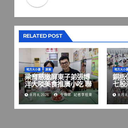
RELATED POST
地方大小事
屏東
地方大小
梁育慈邀屏東子弟張博
銅板
洋大啖美食推廣小吃 聯
七股
手掃街拜票
水體
8 月 8, 2026
今傳媒- 記者李祖東
8 月 8,