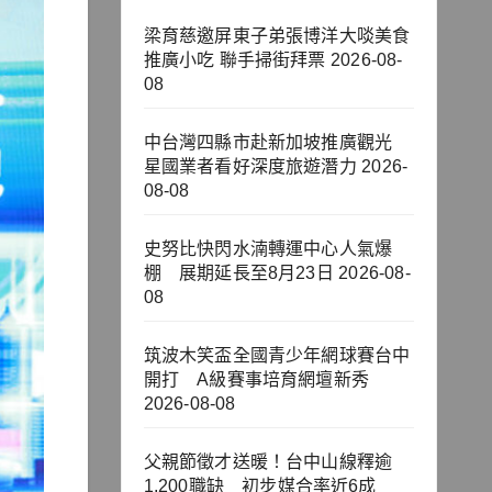
梁育慈邀屏東子弟張博洋大啖美食
推廣小吃 聯手掃街拜票
2026-08-
08
中台灣四縣市赴新加坡推廣觀光
星國業者看好深度旅遊潛力
2026-
08-08
史努比快閃水湳轉運中心人氣爆
棚 展期延長至8月23日
2026-08-
08
筑波木笑盃全國青少年網球賽台中
開打 A級賽事培育網壇新秀
2026-08-08
父親節徵才送暖！台中山線釋逾
1,200職缺 初步媒合率近6成