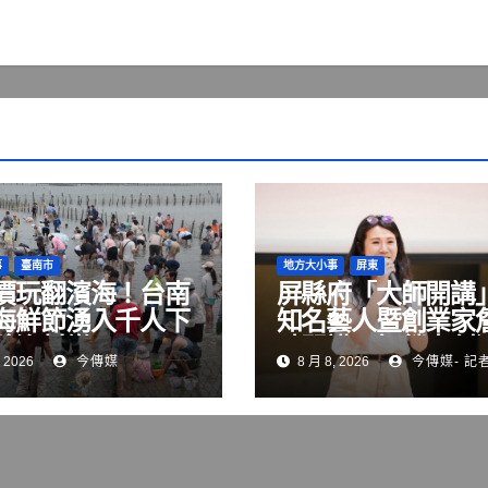
事
臺南市
地方大小事
屏東
價玩翻濱海！台南
屏縣府「大師開講
海鮮節湧入千人下
知名藝人暨創業家
驗漁村樂
晴開講 解鎖青創
 2026
今傳媒
8 月 8, 2026
今傳媒- 記
變現與品牌經營關