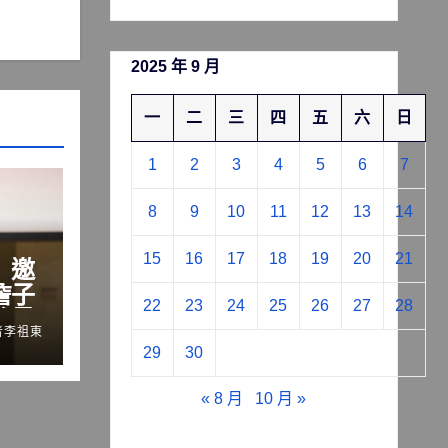
2025 年 9 月
一
二
三
四
五
六
日
1
2
3
4
5
6
7
8
9
10
11
12
13
14
15
16
17
18
19
20
21
」邀
詹子
22
23
24
25
26
27
28
流量
者李祖東
鍵
29
30
« 8 月
10 月 »