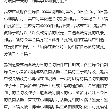
將展開一天的工作與學習加油打氣。
高雄市政府衛生局自100年起推動每年9月10日至10月10日為
心理健康月，其中每年徵選金句設計作品，今年配合「幸福
由愛發生」主題有超過200件作品參賽，高雄市立六龜高中
教師于珮婷以「以柔軟有情的眼光，看遍溫暖有愛的風景」
作品，獲得今年金獎肯定。此外「愛讓我們在黑暗中相遇，
在光明中相守」、「願你在低谷時，仍相信自己值得被愛」
分獲二、三獎。
為讓這些充滿溫暖力量的金句陪伴市民朋友，衛生局今由副
局長王小星發起捷運站快閃活動，金獎得主于珮婷及六龜高
中校長楊茂青也專程來到現場，一起將印有得獎金句製成的
種子卡，當面發送給趕著上班或上學的通勤族，希望他們拿
到手的金句及種子，能溫暖每個人的心，並發芽茁壯。今日
的快閃活動，首次在心理健康月活動亮相的人偶「無憂、無
慮」幸福大使，傳達心理健康與生命關懷的象徵，可愛模樣