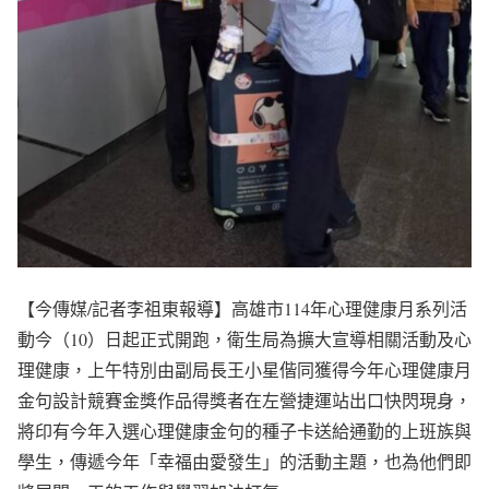
【今傳媒/記者李祖東報導】高雄市114年心理健康月系列活
動今（10）日起正式開跑，衛生局為擴大宣導相關活動及心
理健康，上午特別由副局長王小星偕同獲得今年心理健康月
金句設計競賽金獎作品得獎者在左營捷運站出口快閃現身，
將印有今年入選心理健康金句的種子卡送給通勤的上班族與
學生，傳遞今年「幸福由愛發生」的活動主題，也為他們即