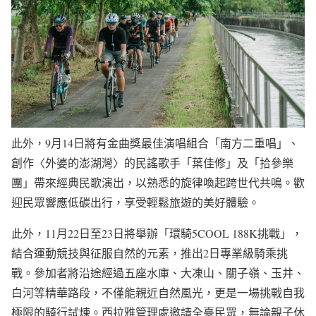
此外，9月14日將有金曲獎最佳演唱組合「南方二重唱」、
創作〈外婆的澎湖灣〉的民謠歌手「葉佳修」及「拾參樂
團」帶來經典民歌演出，以熟悉的旋律喚起跨世代共鳴。歡
迎民眾響應低碳出行，享受輕鬆旅遊的美好體驗。
此外，11月22日至23日將舉辦「環騎5COOL 188K挑戰」，
結合運動競技與征服自然的元素，推出2日專業級騎乘挑
戰。參加者將沿途經過五座水庫、大凍山、關子嶺、玉井、
白河等精華路段，不僅能親近自然風光，更是一場挑戰自我
極限的騎行試煉。西拉雅管理處邀請全臺民眾，無論親子休