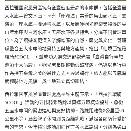
西拉雅國家風景區擁有全臺密度最高的水庫群，包括全臺最
大水庫—曾文水庫、享有「珊湖潭」美譽的烏山頭水庫、臺
灣第一座水庫—虎頭埤水庫，以及屢獲觀光遊樂業特優的尖
山埤水庫與白河水庫。五座水庫各具特色，分屬不同管理單
位。為了讓遊客更深入了解轄區的自然、歷史與文化，管理
處整合五大水庫的地景特色與地方產物，推出「仙境西拉雅
環騎5COOL」，並成功入選交通部觀光署「臺灣自行車旅
遊節十大品牌」。觀光署長期推動低碳旅遊，倡導以自行車
作為探索臺灣之美的最佳方式。透過騎行，旅人能以五感深
度體驗地方風貌，與土地建立真切連結。
西拉雅國家風景區管理處處長許主龍表示，「西拉雅環騎
5COOL」活動的五條騎乘路線以奧運五環概念設計，象徵
五座水庫間的緊密連結與友好精神。路線距離從8公里至90
公里不等，涵蓋親子休閒到長距離挑戰，滿足各類騎行愛好
者的需求。今年特別邀請網紅代言各水庫路線，分別為尖山