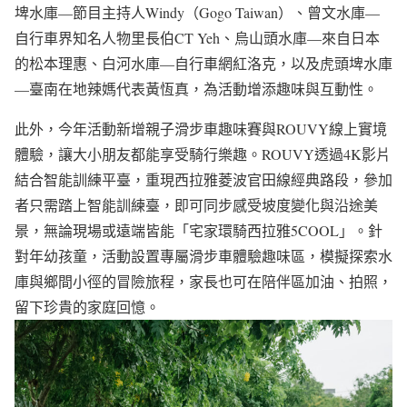
埤水庫—節目主持人Windy（Gogo Taiwan）、曾文水庫—
自行車界知名人物里長伯CT Yeh、烏山頭水庫—來自日本
的松本理惠、白河水庫—自行車網紅洛克，以及虎頭埤水庫
—臺南在地辣媽代表黃恆真，為活動增添趣味與互動性。
此外，今年活動新增親子滑步車趣味賽與ROUVY線上實境
體驗，讓大小朋友都能享受騎行樂趣。ROUVY透過4K影片
結合智能訓練平臺，重現西拉雅菱波官田線經典路段，參加
者只需踏上智能訓練臺，即可同步感受坡度變化與沿途美
景，無論現場或遠端皆能「宅家環騎西拉雅5COOL」。針
對年幼孩童，活動設置專屬滑步車體驗趣味區，模擬探索水
庫與鄉間小徑的冒險旅程，家長也可在陪伴區加油、拍照，
留下珍貴的家庭回憶。