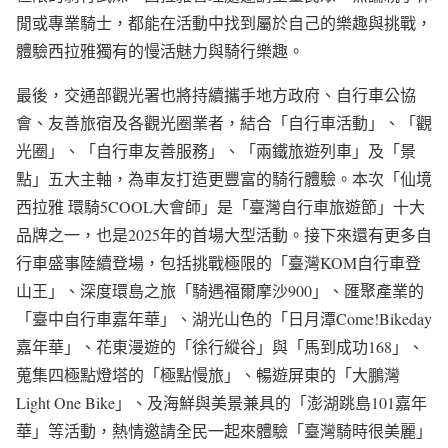
閒或專業騎士，都能在活動中找到屬於自己的樂趣與挑戰，
體驗西拉雅獨有的慢活魅力與騎行樂趣。
最後，交通部觀光署也將持續攜手地方政府、自行車公協
會、友善旅宿及各觀光圈業者，結合「自行車活動」、「觀
光圈」、「自行車友善服務」、「兩鐵旅遊列車」及「景
點」五大主軸，為車友打造更豐富的騎行體驗。本次「仙境
西拉雅 環騎5COOL大會師」是「臺灣自行車旅遊節」十大
品牌之一，也是2025年的首場大型活動。接下來還有更多自
行車盛事陸續登場，包括挑戰極限的「臺灣KOM自行車登
山王」、深度環島之旅「騎遇福爾摩沙900」、匯聚產業的
「臺中自行車嘉年華」、湖光山色的「日月潭Come!Bikeday
嘉年華」、花東漫遊的「徐行縱谷」與「馬到成功168」、
蒐集四極點燈塔的「極點慢旅」、暢遊屏東的「大鵬灣
Light One Bike」、及海鮮與美景兼具的「澎湖跳島101嘉年
華」等活動，熱情邀請全民一起來體驗「臺灣騎時很美麗」