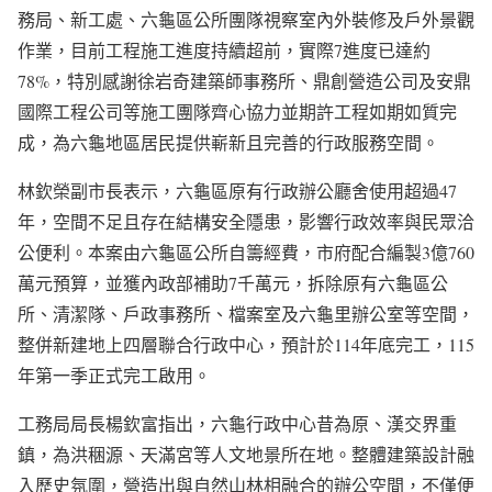
務局、新工處、六龜區公所團隊視察室內外裝修及戶外景觀
作業，目前工程施工進度持續超前，實際7進度已達約
78%，特別感謝徐岩奇建築師事務所、鼎創營造公司及安鼎
國際工程公司等施工團隊齊心協力並期許工程如期如質完
成，為六龜地區居民提供嶄新且完善的行政服務空間。
林欽榮副市長表示，六龜區原有行政辦公廳舍使用超過47
年，空間不足且存在結構安全隱患，影響行政效率與民眾洽
公便利。本案由六龜區公所自籌經費，市府配合編製3億760
萬元預算，並獲內政部補助7千萬元，拆除原有六龜區公
所、清潔隊、戶政事務所、檔案室及六龜里辦公室等空間，
整併新建地上四層聯合行政中心，預計於114年底完工，115
年第一季正式完工啟用。
工務局局長楊欽富指出，六龜行政中心昔為原、漢交界重
鎮，為洪稇源、天滿宮等人文地景所在地。整體建築設計融
入歷史氛圍，營造出與自然山林相融合的辦公空間，不僅便