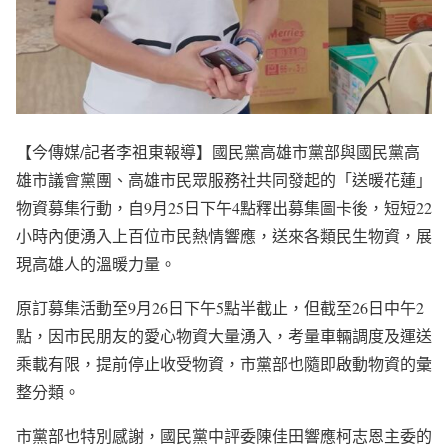
【今傳媒/記者李祖東報導】國民黨高雄市黨部與國民黨高
雄市議會黨團、高雄市民眾服務社共同發起的「送暖花蓮」
物資募集行動，自9月25日下午4點釋出募集圖卡後，短短22
小時內便湧入上百位市民熱情響應，送來各類民生物資，展
現高雄人的溫暖力量。
原訂募集活動至9月26日下午5點半截止，但截至26日中午2
點，因市民朋友的愛心物資大量湧入，考量車輛調度及運送
乘載有限，提前停止收受物資，市黨部也隨即啟動物資的彙
整分類。
市黨部也特別感謝，國民黨中評委陳佳田響應柯志恩主委的