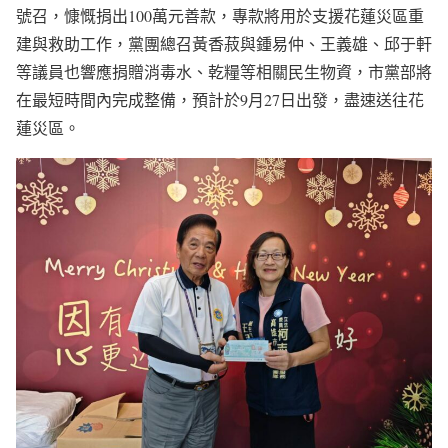
號召，慷慨捐出100萬元善款，專款將用於支援花蓮災區重
建與救助工作，黨團總召黃香菽與鍾易仲、王義雄、邱于軒
等議員也響應捐贈消毒水、乾糧等相關民生物資，市黨部將
在最短時間內完成整備，預計於9月27日出發，盡速送往花
蓮災區。