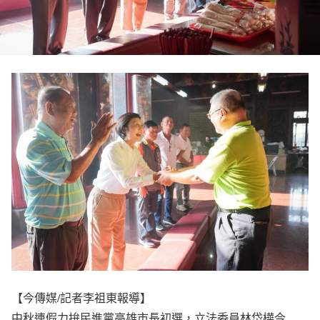
【今傳媒/記者李祖東報導】
中秋連假力拚民進黨高雄市長初選，立法委員林岱樺今