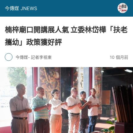
今傳媒 JNEWS
楠梓廟口開講展人氣 立委林岱樺「扶老
攜幼」政策獲好評
今傳媒- 記者李祖東
10 個月前