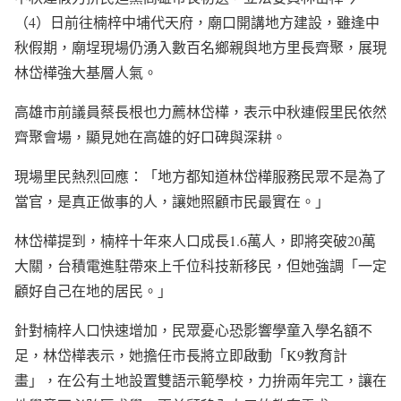
（4）日前往楠梓中埔代天府，廟口開講地方建設，雖逢中
秋假期，廟埕現場仍湧入數百名鄉親與地方里長齊聚，展現
林岱樺強大基層人氣。
高雄市前議員蔡長根也力薦林岱樺，表示中秋連假里民依然
齊聚會場，顯見她在高雄的好口碑與深耕。
現場里民熱烈回應：「地方都知道林岱樺服務民眾不是為了
當官，是真正做事的人，讓她照顧市民最實在。」
林岱樺提到，楠梓十年來人口成長1.6萬人，即將突破20萬
大關，台積電進駐帶來上千位科技新移民，但她強調「一定
顧好自己在地的居民。」
針對楠梓人口快速增加，民眾憂心恐影響學童入學名額不
足，林岱樺表示，她擔任市長將立即啟動「K9教育計
畫」，在公有土地設置雙語示範學校，力拚兩年完工，讓在