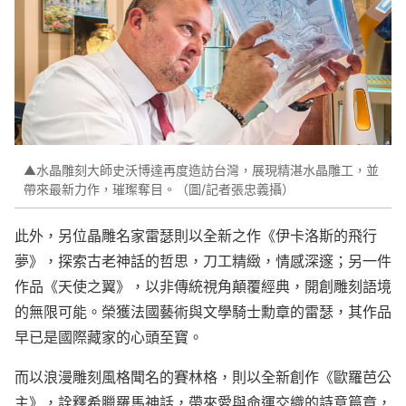
▲水晶雕刻大師史沃博達再度造訪台灣，展現精湛水晶雕工，並
帶來最新力作，璀璨奪目。（圖/記者張忠義攝）
此外，另位晶雕名家雷瑟則以全新之作《伊卡洛斯的飛行
夢》，探索古老神話的哲思，刀工精緻，情感深邃；另一件
作品《天使之翼》，以非傳統視角顛覆經典，開創雕刻語境
的無限可能。榮獲法國藝術與文學騎士勳章的雷瑟，其作品
早已是國際藏家的心頭至寶。
而以浪漫雕刻風格聞名的賽林格，則以全新創作《歐羅芭公
主》，詮釋希臘羅馬神話，帶來愛與命運交織的詩意篇章，