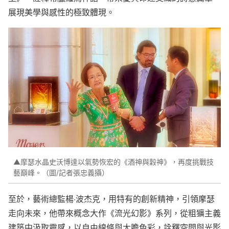
展現美學與感性的極致體現。
▲摩瑟水晶史沃博達以氣勢恢宏的《酒神與穀神》，再度挑戰技
藝巔峰。（圖/記者張忠義攝）
至於，藝術總監楊·波杰克，用特有的創新精神，引領摩瑟
走向未來，他帶來概念大作《流光幻影》系列，從粗獷主義
建築中汲取靈感，以自由線條與大膽色彩，詮釋空間與光影