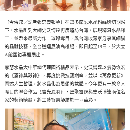
〔今傳媒／記者張忠義報導〕在眾多摩瑟水晶粉絲殷切期盼
下，水晶雕刻大師史沃博達再度造訪台灣，展現精湛水晶雕
工，並帶來最新力作，璀璨奪目，與台灣收藏家分享其細膩
的晶雕技藝，全台巡迴展演高雄場，即日起至19日，於大立
A館國裕專櫃展出。
摩瑟水晶大中華總代理國裕精品表示，史沃博達以氣勢恢宏
的《酒神與穀神》，再度挑戰技藝巔峰，並以《萬象更新》
闡述人生哲理，將水晶化為思想的載體。今年更有一款令人
矚目的聯合作品《吉光鳳羽》，匯聚雷瑟與史沃博達兩位名
家的藝術精髓，將工藝智慧凝結於一羽華彩。