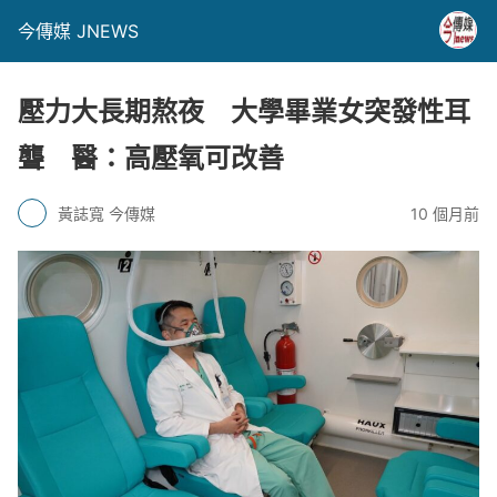
今傳媒 JNEWS
壓力大長期熬夜 大學畢業女突發性耳
聾 醫：高壓氧可改善
黃誌寬 今傳媒
10 個月前