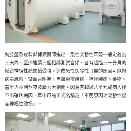
胸腔暨重症科鄭博斌醫師指出，急性突發性耳聾一般定義為
三天內、至少連續三個相鄰測試音頻、各有超過三十分貝的
感音神經性聽閾值受損。造成急性突發性耳聾的原因可能與
病毒感染、微血管阻塞、自體免疫疾病、神經腫瘤、藥物、
甚至與長期熬夜及壓力大相關。因為有超過八至九成病人找
不出確切病因，耳中風的正式名稱為「不明原因之突發性感
音神經性聽損」。