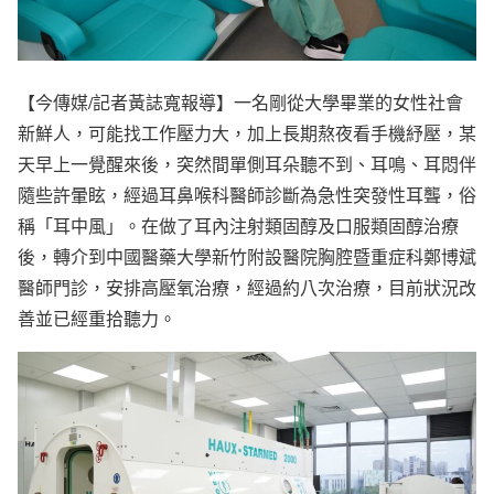
【今傳媒/記者黃誌寬報導】一名剛從大學畢業的女性社會
新鮮人，可能找工作壓力大，加上長期熬夜看手機紓壓，某
天早上一覺醒來後，突然間單側耳朵聽不到、耳鳴、耳悶伴
隨些許暈眩，經過耳鼻喉科醫師診斷為急性突發性耳聾，俗
稱「耳中風」。在做了耳內注射類固醇及口服類固醇治療
後，轉介到中國醫藥大學新竹附設醫院胸腔暨重症科鄭博斌
醫師門診，安排高壓氧治療，經過約八次治療，目前狀況改
善並已經重拾聽力。