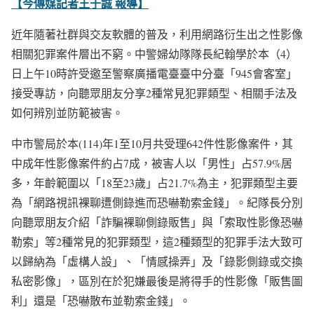
【今傳媒記者王于誠 報導】
近年隨著社群與交友軟體的普及，利用網路衍生出之性影像
相關犯罪案件層出不窮。中警婦幼隊隊長紀翰學於本（4）
日上午10時許受邀至警察廣播電臺臺中分臺「945會客室」
接受專訪，向聽眾朋友分享2種常見犯罪類型、相關手法及
如何辨別並防範被害。
中市警局於本(114)年1至10月共受理642件性影像案件，其
中成年性影像案件約占7成，被害人以「男性」占57.9%居
多，年齡範圍以「18至23歲」占21.7%為主，犯罪類型主要
為「網路視訊裸聊遭側錄進而恐嚇勒索金錢」。紀隊長分別
向聽眾朋友介紹「詐騙裸聊側錄販售」與「索取性影像恐嚇
勒索」等2種常見的犯罪類型，這2種類型的犯罪手法大致可
以歸納為「虛構人設」、「情感操弄」及「錄影側錄或交換
私密影像」，區別在於犯嫌最後是將得手的性影像「販售圖
利」還是「恐嚇散布並勒索金錢」。