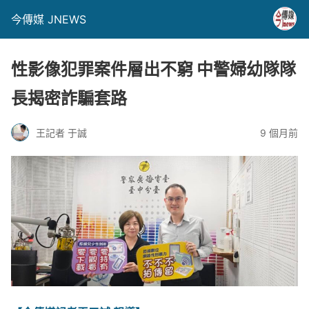
今傳媒 JNEWS
性影像犯罪案件層出不窮 中警婦幼隊隊
長揭密詐騙套路
王記者 于誠
9 個月前