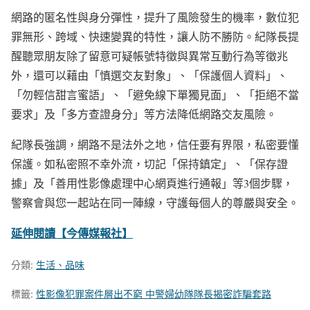
網路的匿名性與身分彈性，提升了風險發生的機率，數位犯
罪無形、跨域、快速變異的特性，讓人防不勝防。紀隊長提
醒聽眾朋友除了留意可疑帳號特徵與異常互動行為等徵兆
外，還可以藉由「慎選交友對象」、「保護個人資料」、
「勿輕信甜言蜜語」、「避免線下單獨見面」、「拒絕不當
要求」及「多方查證身分」等方法降低網路交友風險。
紀隊長強調，網路不是法外之地，信任要有界限，私密要懂
保護。如私密照不幸外流，切記「保持鎮定」、「保存證
據」及「善用性影像處理中心網頁進行通報」等3個步驟，
警察會與您一起站在同一陣線，守護每個人的尊嚴與安全。
延伸閱讀【今傳媒報社】
分類:
生活、品味
標籤:
性影像犯罪案件層出不窮 中警婦幼隊隊長揭密詐騙套路