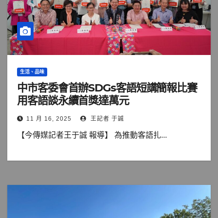
生活、品味
中市客委會首辦SDGs客語短講簡報比賽
用客語談永續首獎達萬元
11 月 16, 2025
王記者 于誠
【今傳媒記者王于誠 報導】 為推動客語扎...