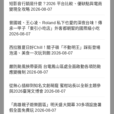
短影音行銷是什麼？2026 平台比較、優缺點與電商
變現全攻略
2026-08-07
曾國城、王心凌、Roland 私下也愛的深夜台味！傳
承一甲子「東引小吃店」外客都朝聖的國際級小吃
2026-08-07
西拉雅夏日好Chill！關子嶺「不動明王」踩街登場
泡湯、美食一次玩到飽
2026-08-07
嚴防颱風挾帶豪雨 台電鳳山區處全面啟動各項防颱
應變機制
2026-08-07
從無心插柳到知名文創萌寵 蜜柑站長以全新主題參
與2026臺灣文博會
2026-08-07
「高雄親子遊樂園區」明天盛大開幕 30多項設施暑
假全面免費玩
2026-08-07