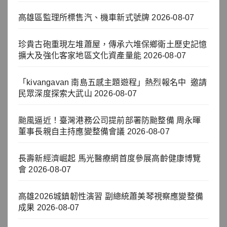
高雄區監理所標售汽、機車新式號牌
2026-08-07
珍貴古砲重現左堆蕭屋，傳承六堆保鄉衛土歷史記憶
擴大及強化客家地區文化資產量能
2026-08-07
「kivangavan 南島五感主題遊程」熱烈報名中 邀請
民眾深度探索大武山
2026-08-07
颱風逼近！臺灣港務公司提前部署防颱整備 周永暉
董事長親自主持應變整備會議
2026-08-07
長壽新經濟崛起 馬光醫療網首度參展高齡健康博覽
會
2026-08-07
高雄2026城鎮韌性演習 副總統蕭美琴視察應變整備
成果
2026-08-07