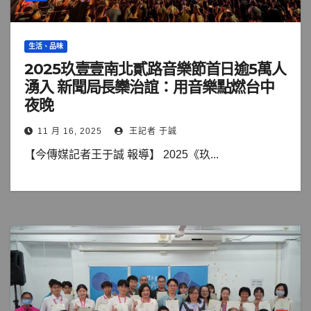
生活、品味
2025玖壹壹南北貳路音樂節首日逾5萬人
湧入 新聞局長欒治誼：用音樂點燃台中
夜晚
11 月 16, 2025
王記者 于誠
【今傳媒記者王于誠 報導】 2025《玖...