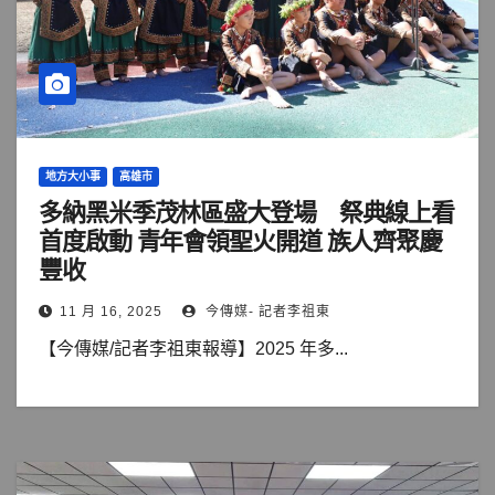
地方大小事
高雄市
多納黑米季茂林區盛大登場 祭典線上看
首度啟動 青年會領聖火開道 族人齊聚慶
豐收
11 月 16, 2025
今傳媒- 記者李祖東
【今傳媒/記者李祖東報導】2025 年多...