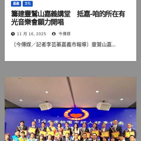
嘉義
文化
籌建靈鷲山嘉義講堂 抵嘉-咱的所在有
光音樂會願力開唱
11 月 16, 2025
今傳媒
〔今傳媒／記者李芸蓁嘉義市報導〕靈鷲山嘉...