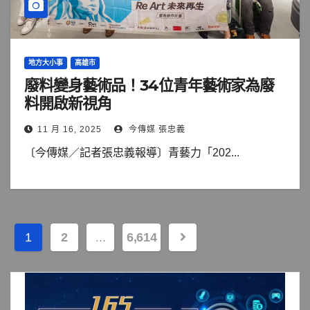
地方大小事
高雄市
廢料變身藝術品！34位青年藝術家為廢
料開啟新視角
11 月 16, 2025
今傳媒 張忠義
〔今傳媒／記者張忠義報導〕青藝力「202...
文
1
2
...
6,614
章
分