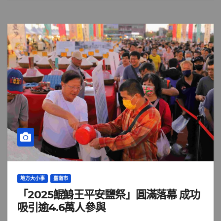
地方大小事
臺南市
「2025鯤鯓王平安鹽祭」圓滿落幕 成功
吸引逾4.6萬人參與