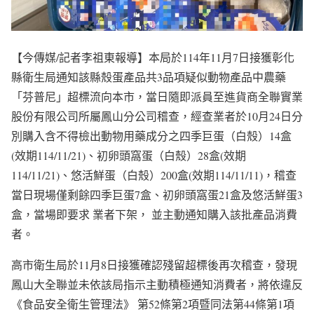
【今傳媒/記者李祖東報導】本局於114年11月7日接獲彰化
縣衛生局通知該縣殼蛋產品共3品項疑似動物產品中農藥
「芬普尼」超標流向本市，當日隨即派員至進貨商全聯實業
股份有限公司所屬鳳山分公司稽查，經查業者於10月24日分
別購入含不得檢出動物用藥成分之四季巨蛋（白殼）14盒
(效期114/11/21)、初卵頭窩蛋（白殼）28盒(效期
114/11/21)、悠活鮮蛋（白殼）200盒(效期114/11/11)，稽查
當日現場僅剩餘四季巨蛋7盒、初卵頭窩蛋21盒及悠活鮮蛋3
盒，當場即要求 業者下架， 並主動通知購入該批產品消費
者。
高市衛生局於11月8日接獲確認殘留超標後再次稽查，發現
鳳山大全聯並未依該局指示主動積極通知消費者，將依違反
《食品安全衛生管理法》 第52條第2項暨同法第44條第1項