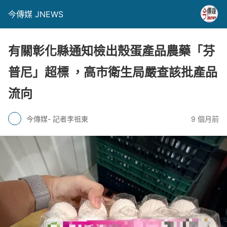
今傳媒 JNEWS
有關彰化縣通知檢出殼蛋產品農藥「芬
普尼」超標 ，高市衛生局嚴查該批產品
流向
今傳媒- 記者李祖東
9 個月前