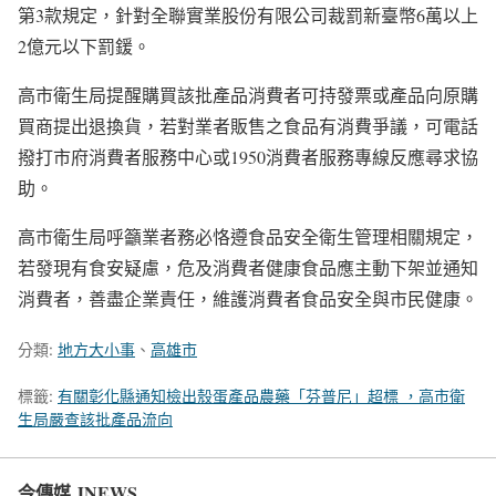
第3款規定，針對全聯實業股份有限公司裁罰新臺幣6萬以上
2億元以下罰鍰。
高市衛生局提醒購買該批產品消費者可持發票或產品向原購
買商提出退換貨，若對業者販售之食品有消費爭議，可電話
撥打市府消費者服務中心或1950消費者服務專線反應尋求協
助。
高市衛生局呼籲業者務必恪遵食品安全衛生管理相關規定，
若發現有食安疑慮，危及消費者健康食品應主動下架並通知
消費者，善盡企業責任，維護消費者食品安全與市民健康。
分類:
地方大小事
、
高雄市
標籤:
有關彰化縣通知檢出殼蛋產品農藥「芬普尼」超標 ，高市衛
生局嚴查該批產品流向
今傳媒 JNEWS