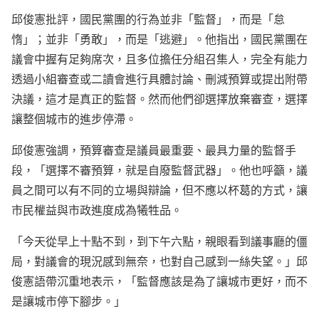
邱俊憲批評，國民黨團的行為並非「監督」，而是「怠
惰」；並非「勇敢」，而是「逃避」。他指出，國民黨團在
議會中握有足夠席次，且多位擔任分組召集人，完全有能力
透過小組審查或二讀會進行具體討論、刪減預算或提出附帶
決議，這才是真正的監督。然而他們卻選擇放棄審查，選擇
讓整個城市的進步停滯。
邱俊憲強調，預算審查是議員最重要、最具力量的監督手
段，「選擇不審預算，就是自廢監督武器」。他也呼籲，議
員之間可以有不同的立場與辯論，但不應以杯葛的方式，讓
市民權益與市政進度成為犧牲品。
「今天從早上十點不到，到下午六點，親眼看到議事廳的僵
局，對議會的現況感到無奈，也對自己感到一絲失望。」邱
俊憲語帶沉重地表示，「監督應該是為了讓城市更好，而不
是讓城市停下腳步。」