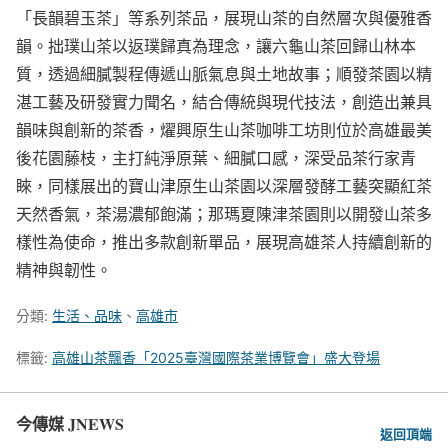
「長韻碧玉茶」等系列茶品，展現山茶的自然層次與優雅香
韻。拙璞山茶以返璞歸真為理念，讓六龜山茶回歸山林本
質，透過細膩製程傳遞山脈氣息與土地故事；順發茶園以精
湛工藝及研發實力聞名，結合傳統與現代技法，創造出兼具
韻味與創新的茶香，燿興原生山茶咖啡工坊則位於高雄最美
後花園藤枝，主打純淨原葉、細膩口感，深受品茶行家青
睞，同樣展出的寶山津原生山茶園以深層發酵工藝突顯紅茶
天然香氣，茶湯濃郁飽滿；那瑪夏陳津茶園則以開發山茶多
樣性為使命，推出多款創新單品，展現高雄茶人持續創新的
精神與韌性。
分類:
生活、品味
、
高雄市
標籤:
高雄山茶飄香「2025臺灣國際茶業博覽會」盛大登場
今傳媒 JNEWS
返回頂端