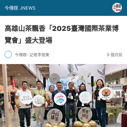
今傳媒 JNEWS
高雄山茶飄香「2025臺灣國際茶業博
覽會」盛大登場
今傳媒- 記者李祖東
9 個月前