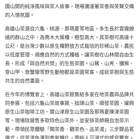
國山間的純淨風味與茶人故事，現場瀰漫著茶香與笑聲交織
的人情氛圍。
高雄山茶源自六龜、桃源、那瑪夏等地區，多生長於雲霧繚
繞的群山之中，為喬木大葉種，樹型高大，其茶樹可高達十
公尺，是台灣少數以原生種野放方式栽培的珍稀山茶，農民
以低度管理、順應自然的方式種植，讓茶樹在山林間自由生
長，形成「與自然共榮」的生態茶園。山豬、山羌、獼猴、
穿山甲、食蟹獴等野生動物都是茶園常客，成就茶樹與生態
共生的自然畫面。
在今年的博覽會上，高雄山茶館集結多家在地茶農與品牌共
同參展，包括六龜山茶故事館、拙璞山茶、順發茶園、燿興
原生山茶咖啡工坊、寶山津原生山茶園及那瑪夏陳津茶園
等。現場除展售多款特色山茶外，並安排茶師親自泡茶示
範，帶領民眾體驗「聞茶香、觀茶色、品茶湯」三步驟品茗
儀式，從茶湯色澤到香氣轉化，帶給人沉浸式的感官饗宴。