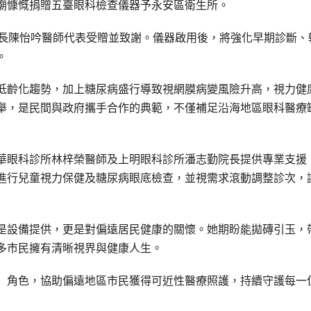
廟慷慨捐贈五臺眼科檢查儀器予永安區衛生所。
所長陳怡吟醫師代表受贈並致謝。儀器啟用後，將強化早期診斷、
。
低齡化趨勢，加上糖尿病盛行導致視網膜病變風險升高，視力健
舉，是民間與政府攜手合作的典範，不僅補足沿海地區眼科醫療
華眼科診所林梓榮醫師及上明眼科診所潘志勤院長提供專業支援
進行兒童視力保健及糖尿病眼底檢查，並視需求滾動調整診次，
是設備提供，更是對偏遠居民健康的關懷。她期盼能拋磚引玉，
多市民擁有清晰視界與健康人生。
」角色，協助偏遠地區市民獲得可近性醫療照護，持續守護每一