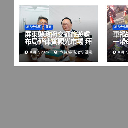
地方大小事
屏東
地方大小
屏東縣政府交通旅遊處
車禍
布局菲律賓觀光市場 拜
一帶
會航空公司與旅遊巨頭
雄區
8 月 7, 2026
今傳媒- 記者李祖東
8 月 7,
共拓國際客源
修