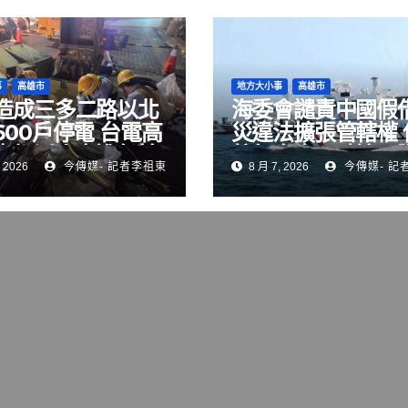
事
高雄市
地方大小事
高雄市
造成三多二路以北
海委會譴責中國假
600戶停電 台電高
災違法擴張管轄權 
處加派人力進行搶
航行自由，破壞國
 2026
今傳媒- 記者李祖東
8 月 7, 2026
今傳媒- 記
序