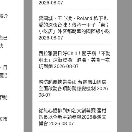
2026-08-07
轉介
曾國城、王心凌、Roland 私下也
愛的深夜台味！傳承一甲子「東引
小吃店」外客都朝聖的國際級小吃
康已
2026-08-07
缺
西拉雅夏日好Chill！關子嶺「不動
明王」踩街登場 泡湯、美食一次
玩到飽
2026-08-07
，目
讓沿
嚴防颱風挾帶豪雨 台電鳳山區處
全面啟動各項防颱應變機制
2026-
08-07
帶動
從無心插柳到知名文創萌寵 蜜柑
站長以全新主題參與2026臺灣文
位市
博會
2026-08-07