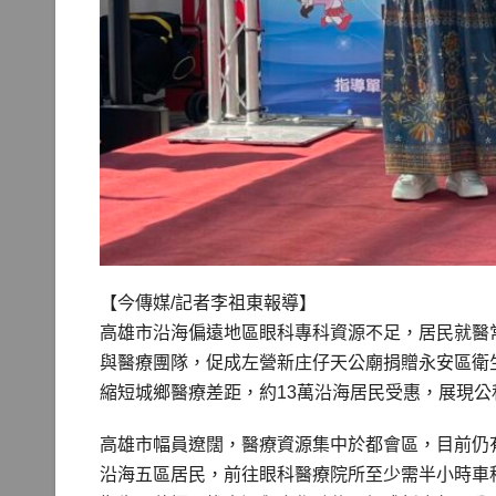
【今傳媒/記者李祖東報導】
高雄市沿海偏遠地區眼科專科資源不足，居民就醫
與醫療團隊，促成左營新庄仔天公廟捐贈永安區衛
縮短城鄉醫療差距，約13萬沿海居民受惠，展現
高雄市幅員遼闊，醫療資源集中於都會區，目前仍
沿海五區居民，前往眼科醫療院所至少需半小時車