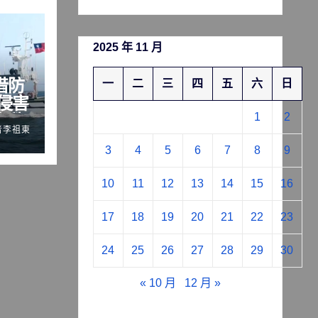
2025 年 11 月
借防
一
二
三
四
五
六
日
侵害
1
2
際秩
者李祖東
3
4
5
6
7
8
9
10
11
12
13
14
15
16
17
18
19
20
21
22
23
24
25
26
27
28
29
30
« 10 月
12 月 »