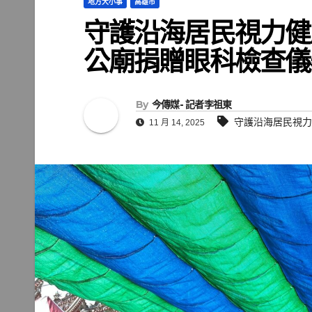
地方大小事
高雄市
守護沿海居民視力健
公廟捐贈眼科檢查儀
By
今傳媒- 記者李祖東
守護沿海居民視力
11 月 14, 2025