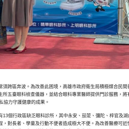
常須跨區奔波。為改善此困境，高雄市政府衛生局積極媒合民間
生所五臺眼科檢查儀器，並結合眼科專業醫師提供門診服務，將
公私協力守護健康的成果。
有13個行政區缺乏眼科診所，其中永安、茄萣、彌陀、梓官及湖
程，對長者、學童及行動不便者造成極大不便。為改善醫療可近