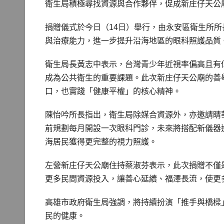
衛生局積極尋找資源與合作夥伴，促成新庄仔天公
捐贈儀式於今日（14日）舉行，由永安區衛生所
與治療能力，進一步提升沿海地區的眼科照護品質
衛生局長黃志中表示，台灣青少年近視率偏高且有
成為公共衛生的重要課題。此次新庄仔天公廟的善
口，也實踐「健康平權」的核心精神。
陳怡吟所長指出，衛生局除媒合資源外，亦邀請睛
前規劃每月開設一次眼科門診，未來將搭配新儀器
海居民獲得更完整的視力照護。
左營新庄仔天公廟住持蔡淑芬表示，此次捐贈不僅
更多民間資源投入，讓善心延續、福澤長流，使更
高雄市政府衛生局強調，將持續扮演「推手與橋樑
民的健康。