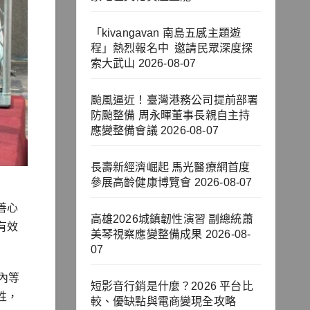
「kivangavan 南島五感主題遊
程」熱烈報名中 邀請民眾深度探
索大武山
2026-08-07
颱風逼近！臺灣港務公司提前部署
防颱整備 周永暉董事長親自主持
應變整備會議
2026-08-07
長壽新經濟崛起 馬光醫療網首度
參展高齡健康博覽會
2026-08-07
善心
高雄2026城鎮韌性演習 副總統蕭
有效
美琴視察應變整備成果
2026-08-
07
內等
短影音行銷是什麼？2026 平台比
性，
較、優缺點與電商變現全攻略