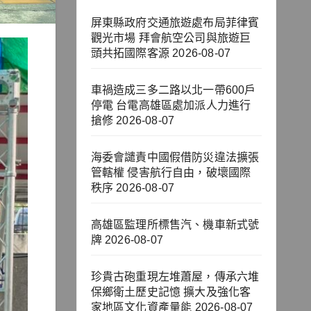
屏東縣政府交通旅遊處布局菲律賓
觀光市場 拜會航空公司與旅遊巨
頭共拓國際客源
2026-08-07
車禍造成三多二路以北一帶600戶
停電 台電高雄區處加派人力進行
搶修
2026-08-07
海委會譴責中國假借防災違法擴張
管轄權 侵害航行自由，破壞國際
秩序
2026-08-07
高雄區監理所標售汽、機車新式號
牌
2026-08-07
珍貴古砲重現左堆蕭屋，傳承六堆
保鄉衛土歷史記憶 擴大及強化客
家地區文化資產量能
2026-08-07