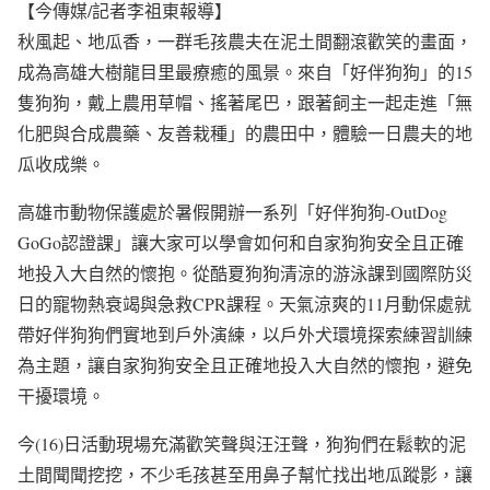
【今傳媒/記者李祖東報導】
秋風起、地瓜香，一群毛孩農夫在泥土間翻滾歡笑的畫面，
成為高雄大樹龍目里最療癒的風景。來自「好伴狗狗」的15
隻狗狗，戴上農用草帽、搖著尾巴，跟著飼主一起走進「無
化肥與合成農藥、友善栽種」的農田中，體驗一日農夫的地
瓜收成樂。
高雄市動物保護處於暑假開辦一系列「好伴狗狗-OutDog
GoGo認證課」讓大家可以學會如何和自家狗狗安全且正確
地投入大自然的懷抱。從酷夏狗狗清涼的游泳課到國際防災
日的寵物熱衰竭與急救CPR課程。天氣涼爽的11月動保處就
帶好伴狗狗們實地到戶外演練，以戶外犬環境探索練習訓練
為主題，讓自家狗狗安全且正確地投入大自然的懷抱，避免
干擾環境。
今(16)日活動現場充滿歡笑聲與汪汪聲，狗狗們在鬆軟的泥
土間聞聞挖挖，不少毛孩甚至用鼻子幫忙找出地瓜蹤影，讓