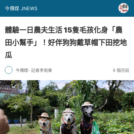
今傳媒 JNEWS
體驗一日農夫生活 15隻毛孩化身「農
田小幫手」！好伴狗狗戴草帽下田挖地
瓜
今傳媒- 記者李祖東
9 個月前