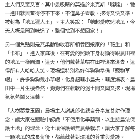
主人們又驚又喜。其中最吸睛的莫過於米克斯「噠噠」，牠
一進田就興奮得停不下來，不僅鼻子靈敏、挖得又快又準，
被封為「地瓜獵人王」。主人笑說：「牠超愛吃烤地瓜，今
天大概是聞到味道了，整個挖到不想回家！」
另一個焦點則是燕巢動物收容所領養回娘家的「花生」和
「卡布」，進入家庭後，在有愛的照顧下身材顯得跟農田裡
的地瓜一樣圓潤，這天，他們戴著草帽在田裡滾來滾去，逗
得所有人哈哈大笑。現場還特別為好伴狗狗準備「寵物草
帽」，許多狗狗戴小草帽，化身超萌小農夫，萌度爆表。農
田中一片生機盎然，狗狗們在鬆軟的泥土間又聞又挖，現場
氣氛熱鬧又溫馨。
「大樹蓁愛玉園」農場主人謝詠郎也親自分享友善耕作理
念，讓大家在體驗中認識「不使用化學藥劑、以生態農法保
護土地」的理念，從土壤保護到無農藥栽培，讓大家了解每
一顆地瓜的成長背後，都蘊藏著對環境的尊重與愛護。