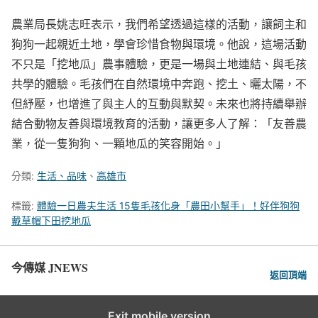
農業局長姚志旺表示，我們希望透過這樣的活動，讓飼主和
狗狗一起親近土地，學會珍惜食物與環境。他說，這場活動
不只是「挖地瓜」農事體驗，更是一場與土地連結、與毛孩
共學的體驗。毛孩們在自然環境中奔跑、挖土、曬太陽，不
但紓壓，也增進了與主人的互動與默契。未來也將持續舉辦
結合動物友善與環境教育的活動，讓更多人了解：「友善農
業，從一隻狗狗、一顆地瓜的笑容開始。」
分類:
生活、品味
、
高雄市
標籤:
體驗一日農夫生活 15隻毛孩化身「農田小幫手」！好伴狗狗
戴草帽下田挖地瓜
今傳媒 JNEWS
返回頂端
Exit mobile version