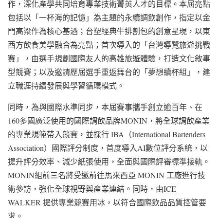
作，深化產學共同培育專業技術菁英人才的目標。本屆亮點
包括以「一杯海的記憶」為主題的永續調飲創作，指定以金
門高粱作為核心基酒；台塑經典牛排割包的創意呈現，以東
西方飲食美學融合為亮點；首次導入的「台灣導覽旅遊挑戰
賽」，由選手規劃國際友人的高雄旅遊體驗，打造文化敘事
型競賽；以及邀請歷屆選手重返舞台的「夢想續杯組」，建
立職涯持續發展與學習循環模式。
同時，為與國際水準同步，本屆賽事攜手創立逾百年、在
160多國廣泛使用的國際調飲品牌MONIN，將全球調飲產業
的專業規範帶入競賽，並採行 IBA（International Bartenders
Association）國際評分制度，首度導入AI數位評分系統，以
提升評分效率、減少紙張使用，全面與國際評審標準接軌。
MONIN組前三名將受邀前往馬來西亞 MONIN 工廠進行技
術參訪，強化全球視野與產業連結。同時，由ICE
WALKER 提供專業競賽用冰，以符合國際飲品品質控管要
求。