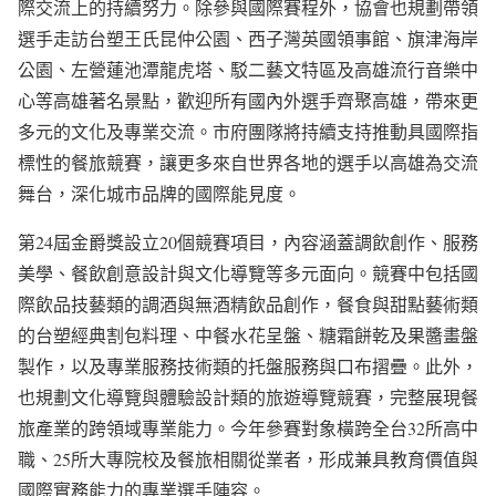
際交流上的持續努力。除參與國際賽程外，協會也規劃帶領
選手走訪台塑王氏昆仲公園、西子灣英國領事館、旗津海岸
公園、左營蓮池潭龍虎塔、駁二藝文特區及高雄流行音樂中
心等高雄著名景點，歡迎所有國內外選手齊聚高雄，帶來更
多元的文化及專業交流。市府團隊將持續支持推動具國際指
標性的餐旅競賽，讓更多來自世界各地的選手以高雄為交流
舞台，深化城市品牌的國際能見度。
第24屆金爵獎設立20個競賽項目，內容涵蓋調飲創作、服務
美學、餐飲創意設計與文化導覽等多元面向。競賽中包括國
際飲品技藝類的調酒與無酒精飲品創作，餐食與甜點藝術類
的台塑經典割包料理、中餐水花呈盤、糖霜餅乾及果醬畫盤
製作，以及專業服務技術類的托盤服務與口布摺疊。此外，
也規劃文化導覽與體驗設計類的旅遊導覽競賽，完整展現餐
旅產業的跨領域專業能力。今年參賽對象橫跨全台32所高中
職、25所大專院校及餐旅相關從業者，形成兼具教育價值與
國際實務能力的專業選手陣容。