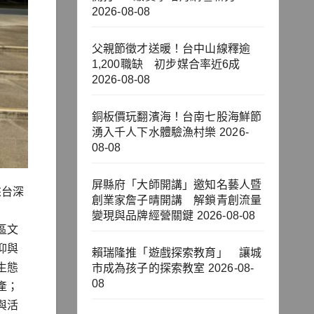
2026-08-08
父親節徵才送暖！台中山線釋逾
1,200職缺 初步媒合率近6成
2026-08-08
銅板價玩翻濱海！台南七股海鮮節
湧入千人下水體驗漁村樂
2026-
08-08
屏縣府「大師開講」邀知名藝人暨
來台深
創業家詹子晴開講 解鎖青創流量
變現與品牌經營關鍵
2026-08-08
區文
仰與
賴瑞隆推「遊戲探索教育」 讓城
生態
市成為孩子的探索教室
2026-08-
08
產；
與活