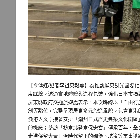
【今傳媒/記者李祖東報導】為推動屏東觀光國際化
度踩線。透過實地體驗與遊程包裝，強化日本市場
屏東縣政府交通旅遊處表示，本次踩線以「自由行
創等點位，完整呈現屏東多元旅遊風貌。包含東港
漁港人文；接著安排「潮州日式歷史建築文化園區
的機廠；參訪「枋寮北勢寮保安宮」傳承百年、全
走進保留大量日治時代留下的碉堡、坑道等軍事遺