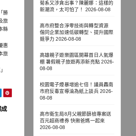
菊系又涉貪出事？陳麗娜：這樣的
新潮流，太可怕了！
2026-08-08
「勝
及旅
高市府整合淨零技術與轉型資源
本縣
偕同企業加速低碳轉型、提升國際
競爭力
2026-08-08
優惠
本旅
高雄親子遊樂園區開幕首日人氣爆
棚 暑假親子旅遊再添新亮點
2026-
08-08
車」
校園電子煙暴增逾七倍！議員轟南
市府反毒宣導淪為紙上談兵
2026-
08-08
業成
高市衛生局8月父親節篩檢專案送
百元超商禮券 快揪爸媽一起來
2026-08-08