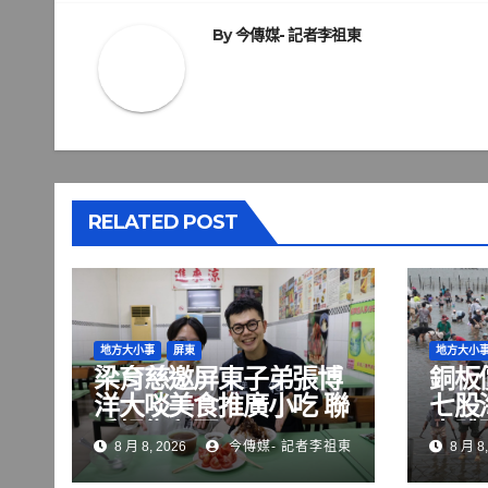
導
覽
By
今傳媒- 記者李祖東
RELATED POST
地方大小事
屏東
地方大小
梁育慈邀屏東子弟張博
銅板
洋大啖美食推廣小吃 聯
七股
手掃街拜票
水體
8 月 8, 2026
今傳媒- 記者李祖東
8 月 8,