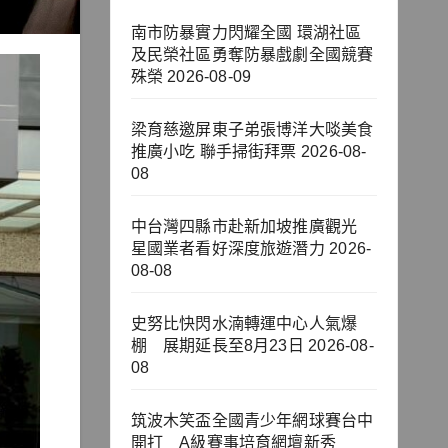
南市防暴實力閃耀全國 環湖社區
及民榮社區勇奪防暴戲劇全國競賽
殊榮
2026-08-09
梁育慈邀屏東子弟張博洋大啖美食
推廣小吃 聯手掃街拜票
2026-08-
08
中台灣四縣市赴新加坡推廣觀光
星國業者看好深度旅遊潛力
2026-
08-08
史努比快閃水湳轉運中心人氣爆
棚 展期延長至8月23日
2026-08-
08
筑波木笑盃全國青少年網球賽台中
開打 A級賽事培育網壇新秀