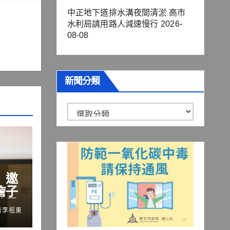
中正地下道排水溝夜間清淤 高市
水利局請用路人減速慢行
2026-
08-08
新聞分類
新
聞
分
類
」邀
詹子
流量
者李祖東
鍵