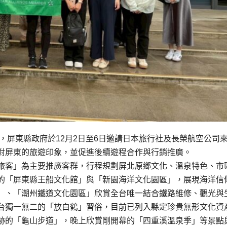
，屏東縣政府於12月2日至6日邀請日本旅行社及長榮航空公司
對屏東的旅遊印象，並促進後續遊程合作與行銷推廣。
旅客」為主要推廣客群，行程規劃屏北原鄉文化、溫泉特色、市
的「屏東縣王船文化館」與「新園海洋文化園區」，展現海洋信
」、「潮州鐵道文化園區」欣賞全台唯一結合鐵路維修、觀光與
台獨一無二的「放白鶴」習俗，目前已列入縣定珍貴無形文化資
跡的「龜山步道」，晚上欣賞剛開幕的「四重溪溫泉季」等景點