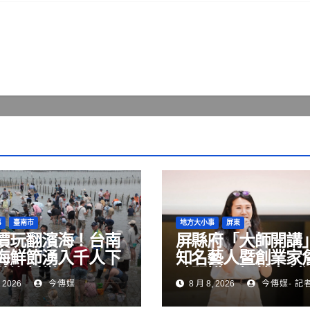
事
臺南市
地方大小事
屏東
價玩翻濱海！台南
屏縣府「大師開講
海鮮節湧入千人下
知名藝人暨創業家
驗漁村樂
晴開講 解鎖青創
 2026
今傳媒
8 月 8, 2026
今傳媒- 記
變現與品牌經營關