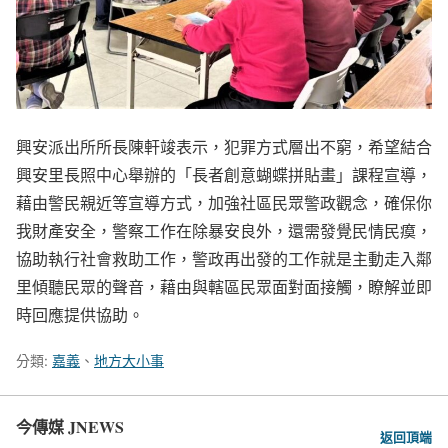
興安派出所所長陳軒竣表示，犯罪方式層出不窮，希望結合
興安里長照中心舉辦的「長者創意蝴蝶拼貼畫」課程宣導，
藉由警民親近等宣導方式，加強社區民眾警政觀念，確保你
我財產安全，警察工作在除暴安良外，還需發覺民情民瘼，
協助執行社會救助工作，警政再出發的工作就是主動走入鄰
里傾聽民眾的聲音，藉由與轄區民眾面對面接觸，瞭解並即
時回應提供協助。
分類:
嘉義
、
地方大小事
今傳媒 JNEWS
返回頂端