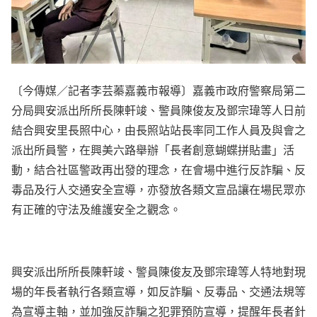
〔今傳媒／記者李芸蓁嘉義市報導〕嘉義市政府警察局第二
分局興安派出所所長陳軒竣、警員陳俊友及鄧宗瑋等人日前
結合興安里長照中心，由長照站站長率同工作人員及與會之
派出所員警，在興美六路舉辦「長者創意蝴蝶拼貼畫」活
動，結合社區警政再出發的理念，在會場中進行反詐騙、反
毒品及行人交通安全宣導，亦發放各類文宣品讓在場民眾亦
有正確的守法及維護安全之觀念。
興安派出所所長陳軒竣、警員陳俊友及鄧宗瑋等人特地對現
場的年長者執行各類宣導，如反詐騙、反毒品、交通法規等
為宣導主軸，並加強反詐騙之犯罪預防宣導，提醒年長者針