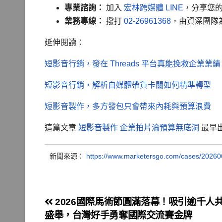
專業諮詢：
加入
宏林跨媒體 LINE
，分享您
業務專線：
撥打
02-26961368
，由資深團隊
延伸閱讀：
短影音行銷，發在 Threads 平台真能挽救企業業績
短影音行銷，解析自媒體帶貨卡關如何精準轉型
短影音製作，多方發包只會帶來內耗與預算浪費
這篇文章
短影音製作 企業拍片淪預算無底洞
最早
新聞來源：
https://www.marketersgo.com/cases/202606
文
2026國際馬術節圓滿落幕！吸引逾千人
盛舉，台灣好手勇奪國際交流賽金牌