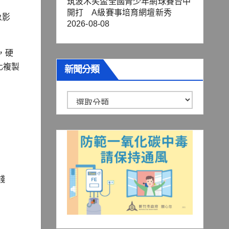
筑波木笑盃全國青少年網球賽台中
開打 A級賽事培育網壇新秀
象影
2026-08-08
，硬
化複製
新聞分類
新
聞
分
類
錢