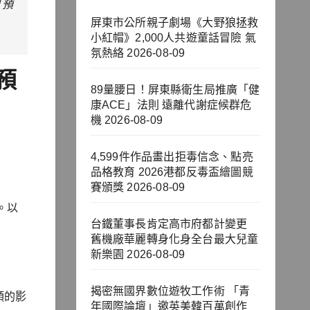
「預
屏東市公所親子劇場《大野狼拯救
小紅帽》2,000人共遊童話冒險 氣
氛熱絡
2026-08-09
預
89量腰日！屏東縣衛生局推廣「健
康ACE」法則 遠離代謝症候群危
機
2026-08-09
4,599件作品畫出拒毒信念、點亮
品格教育 2026港都反毒盃繪圖競
賽頒獎
2026-08-09
。以
台鐵董事長肯定高市府都計變更
舊機廠華麗轉身化身全台最大兒童
新樂園
2026-08-09
揭密無國界數位遊牧工作術 「青
頭的影
年國際論壇」邀英美韓百萬創作