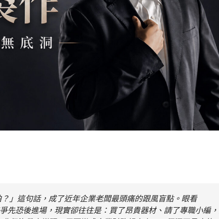
拍？」這句話，成了近年企業老闆最頭痛的跟風盲點。眼看
分眼球，品牌爭先恐後進場，現實卻往往是：買了昂貴器材、請了專職小編