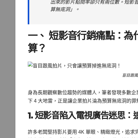
出來的影片點閱率卻只有兩位數。短影
算無底洞」。
一、 短影音行銷痛點：為
算？
盲目跟風
身為長期觀察數位趨勢的媒體人，筆者發現多數企
下 4 大地雷，正是讓企業拍片淪為預算無底洞的罪
1. 短影音陷入電視廣告迷思
許多老闆堅持影片要用 4K 單眼、精緻燈光，追