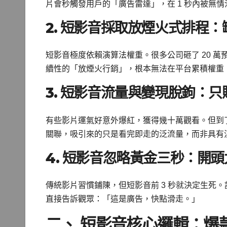
片會秒觸發用戶的「廣告雷達」，在 1 秒內被無
2. 短影音採取放煙火式排程
短影音極度依賴演算法權重。很多公司砸了 20 萬
續性的「放煙火行銷」，根本無法在平台累積權重
3. 短影音流量與變現脫鉤：
有些影片運氣好意外爆紅，獲得幾十萬觀看。但到
關聯，吸引來的只是看完即走的泛流量，而非具有
4. 短影音忽略黃金三秒：開
傳統影片習慣鋪陳，但短影音前 3 秒就決定生死。
直接告訴觀眾：「這是廣告，快點滑走。」
二、 短影音核心邏輯：爆