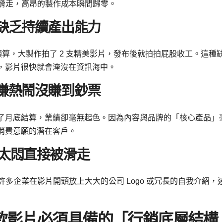
情滑走，高昂的製作成本瞬間歸零。
：缺乏持續產出能力
預算，大製作拍了 2 支精美影片，發布後就拍拍屁股收工。這種
，影片很快就會淹沒在資訊海中。
只賺熱鬧沒賺到鈔票
了月底結算，業績卻毫無起色。因為內容與品牌的「核心產品」
消費意願的潛在客戶。
頭太悶直接被滑走
許多企業在影片開頭放上大大的公司 Logo 或冗長的自我介紹，
款影片必須具備的「行銷底層結構