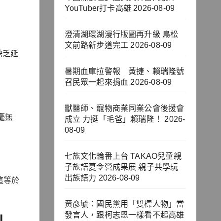
YouTuber打卡高雄
2026-08-09
澄清湖環湖漫行版圖再升級 鳥松
文前路新步道完工
2026-08-09
缺乏延
暑期血庫拉警報 黃捷、賴瑞隆號
召民眾一起來捐血
2026-08-09
獸醫師、寵物商業同業公會後援會
毫無
成立 力挺「毛爸」賴瑞隆！
2026-
08-09
七族文化輪番上台 TAKAO兒童親
子族語夏令營成果展 親子共學玩
出族語力
2026-08-09
這等於
黃彥毓：國民黨用「雙標人物」當
」
發言人，跟柯志恩一樣看不起高雄