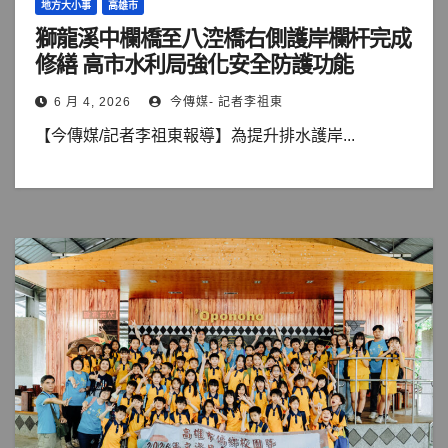
地方大小事
高雄市
獅龍溪中欄橋至八涳橋右側護岸欄杆完成
修繕 高市水利局強化安全防護功能
6 月 4, 2026
今傳媒- 記者李祖東
【今傳媒/記者李祖東報導】為提升排水護岸...