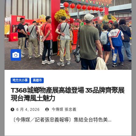
地方大小事
高雄市
T368城鄉物產展高雄登場 35品牌齊聚展
現台灣風土魅力
6 月 4, 2026
今傳媒 張忠義
〔今傳媒／記者張忠義報導〕集結全台特色美...