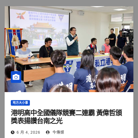
地方大小事
港明高中全國儀隊競賽二連霸 黃偉哲頒
獎表揚讚台南之光
6 月 4, 2026
今傳媒