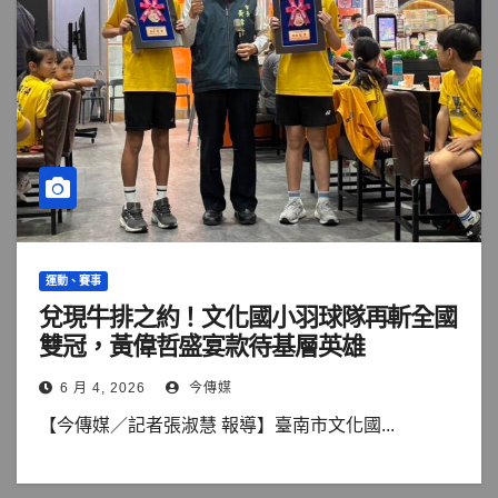
運動、賽事
兌現牛排之約！文化國小羽球隊再斬全國
雙冠，黃偉哲盛宴款待基層英雄
6 月 4, 2026
今傳媒
【今傳媒／記者張淑慧 報導】臺南市文化國...