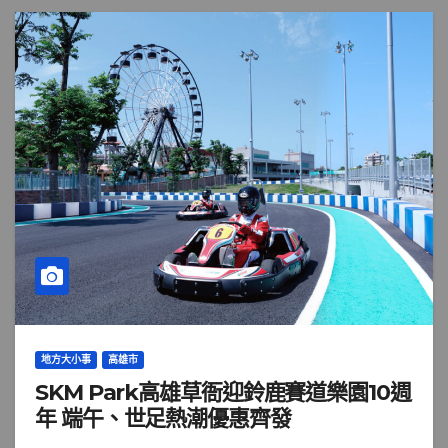
地方大小事
高雄市
SKM Park高雄草衙迎鈴鹿賽道樂園10週
年 端午、世足熱潮優惠齊發