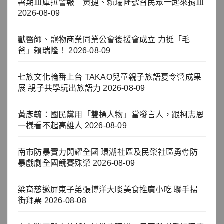
暑期血庫拉警報 黃捷、賴瑞隆號召民眾一起來捐血
2026-08-09
獸醫師、寵物商業同業公會後援會成立 力挺「毛
爸」賴瑞隆！
2026-08-09
七族文化輪番上台 TAKAO兒童親子族語夏令營成果
展 親子共學玩出族語力
2026-08-09
黃彥毓：國民黨用「雙標人物」當發言人，跟柯志恩
一樣看不起高雄人
2026-08-09
南市防暴實力閃耀全國 環湖社區及民榮社區勇奪防
暴戲劇全國競賽殊榮
2026-08-09
梁育慈邀屏東子弟張博洋大啖美食推廣小吃 聯手掃
街拜票
2026-08-08