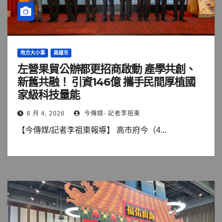
地方大小事
高雄市
左營果貿公辦都更招商啟動 產學共創、
新舊共融！ 引資146億 攜手民間厚植國
家級科技量能
6 月 4, 2026
今傳媒- 記者李祖東
【今傳媒/記者李祖東報導】 高市府今（4...