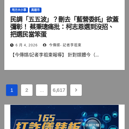
地方大小事
高雄市
民調「五五波」？刪去「藍營委託」欲蓋
彌彰！ 蔡秉璁痛批：柯志恩選到沒招、
把選民當笨蛋
6 月 4, 2026
今傳媒- 記者李祖東
【今傳媒/記者李祖東報導】 針對媒體今（...
文
1
2
...
6,617
章
分
頁