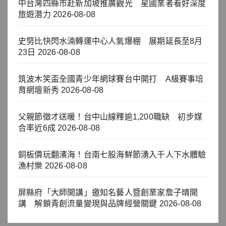
中台灣四縣市赴新加坡推廣觀光 星國業者看好深度
旅遊潛力
2026-08-08
史努比快閃水湳轉運中心人氣爆棚 展期延長至8月
23日
2026-08-08
筑波木笑盃全國青少年網球賽台中開打 A級賽事培
育網壇新秀
2026-08-08
父親節徵才送暖！台中山線釋逾1,200職缺 初步媒
合率近6成
2026-08-08
銅板價玩翻濱海！台南七股海鮮節湧入千人下水體驗
漁村樂
2026-08-08
屏縣府「大師開講」邀知名藝人暨創業家詹子晴開
講 解鎖青創流量變現與品牌經營關鍵
2026-08-08