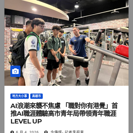
地方大小事
高雄市
AI浪潮來襲不焦慮 「職對你有港覺」首
推AI職涯體驗高市青年局帶領青年職涯
LEVEL UP
6 月 4, 2026
今傳媒- 記者李祖東