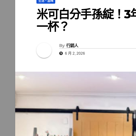
生活、品味
米可白分手孫綻！3
一杯？
By
行銷人
6 月 2, 2026