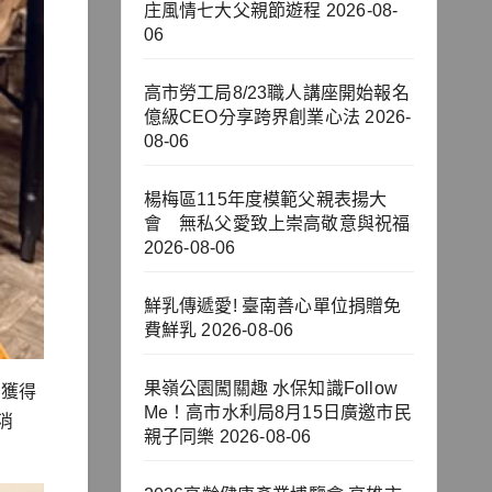
庄風情七大父親節遊程
2026-08-
06
高市勞工局8/23職人講座開始報名
億級CEO分享跨界創業心法
2026-
08-06
楊梅區115年度模範父親表揚大
會 無私父愛致上崇高敬意與祝福
2026-08-06
鮮乳傳遞愛! 臺南善心單位捐贈免
費鮮乳
2026-08-06
果嶺公園闖關趣 水保知識Follow
後獲得
Me！高市水利局8月15日廣邀市民
消
親子同樂
2026-08-06