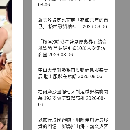
08-06
蕭美琴肯定梁育慈「宛如當年的自
己」 接棒戰貓精神！
2026-08-06
「旗津X哈瑪星盛夏優惠券」結合
風箏節 首週吸引逾10萬人次走訪
商圈
2026-08-06
中山大學劇藝系首度動靜態服裝雙
展 聽！服裝在說話
2026-08-06
福爾摩沙國際七人制足球錦標賽開
幕 192支隊伍齊聚高雄
2026-08-
06
以旅行取代禮物，用陪伴創造最珍
貴的回憶！屏縣推山海、藝文與客