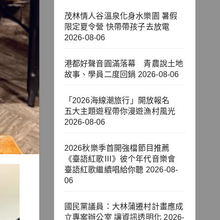
茂林情人谷溫泉化身水樂園 暑假
限定夏令營 快帶帶孩子去放電
2026-08-06
港都好聲音圓滿落幕 青農說土地
故事、學員二度回鍋
2026-08-06
「2026海線潮旅行」開放報名
五大主題遊程帶你漫遊漁村風光
2026-08-06
2026秋樂季首開強檔節目推薦
《臺語紅歌Ⅲ》彼个年代音樂會
臺語紅歌繼續唱給你聽
2026-08-
06
國民黨議員：大林蒲遷村計畫應成
立專案辦公室 讓資訊透明化
2026-