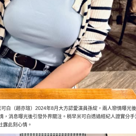
米可白（趙亦瑄）2024年8月大方認愛演員孫綻，兩人戀情曝光
感情，消息曝光後引發外界關注。稍早米可白透過經紀人證實分手
吐露此刻心情。