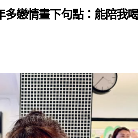
年多戀情畫下句點：能陪我