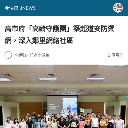
今傳媒 JNEWS
高市府「高齡守護團」築起道安防禦
網，深入鄰里網絡社區
今傳媒- 記者李祖東
2 個月前