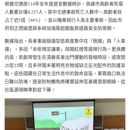
根據交通部114年全年度道安數據統計，高雄市高齡者死傷
人數累計達8,257人，其中交通事故死亡人數中，高齡者就
占了近5成（46%），並以機車與行人為主要事故，因此市
府刻正透過里鄰系統加強築起銀髮族道路安全防禦網。
數據指出，長者事故碰撞型態高度集中在「側撞」與「人車
撞」，多因「未依規定讓車」與闖紅燈等違規行為。更具體
的是，悲劇常發生在清晨長者出門運動的昏暗時段、或夜間
20至22時，且多伴隨未著明亮衣物或缺乏反光配件的防護盲
點。這些隱藏在日常生活作息中的致命盲區，單靠路口執法
已難以防堵。道安防制觸角將確實延伸至基層里鄰網絡，從
社區源頭精準對症下藥。