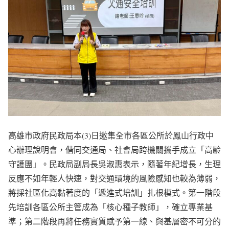
高雄市政府民政局本(3)日邀集全市各區公所於鳳山行政中
心辦理說明會，偕同交通局、社會局跨機關攜手成立「高齡
守護團」。民政局副局長吳淑惠表示，隨著年紀增長，生理
反應不如年輕人快速，對交通環境的風險感知也較為薄弱，
將採社區化高黏著度的「遞進式培訓」扎根模式。第一階段
先培訓各區公所主管成為「核心種子教師」，確立專業基
準；第二階段再將任務實質賦予第一線、與基層密不可分的