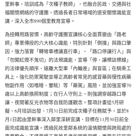
里幹事，培訓成為「次種子教師」，也融合民政、交通與社
福關懷網絡的守護團，透過長者日常場域的道安關懷識能宣
講，深入全市890個里教育宣導。
為扭轉用路習慣，高齡守護團宣講核心全面貫徹由「路老
師」專業傳授的六大核心識能，特別針對「側撞」與路口肇
因，強力落實「轉彎車禮讓直行車」、「路口停讓行人」與
「勿闖紅燈不鬼切」的法規識能，宣導「停、讓標誌標線」
的法律優先順序、遠離大型車「內輪差」與盲區；在騎乘工
具上，強化防禦駕駛並導正高齡者常見的感冒藥與慢性病藥
物副作用（如嗜睡、暈眩）等「藥駕」風險，並加強宣導70
歲以上高齡換照制度；在行人守則上，則強調穿越路口尊
讓、夜間著反光衣物等自我防護觀念。整項計畫從5月研
擬、6月培訓出發、7月31日前完成次種子任務賦予，並於8
月1日起由里幹事深入鄰里深耕宣講、目標在11月30日前全
面完成識能宣講。透過民政里鄰系統的溫情關懷與跨局處的