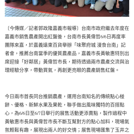
〔今傳媒／記者郭政隆嘉義市報導〕台南市政府繼去年度在
嘉義市銷售農產開出紅盤後，台南市長黃偉哲6/6日再度率
團隊來嘉，於嘉義遠東百貨舉辦「味聚府城 漫食台南」記
者會，推薦台南當季的優質農產品，嘉義市長黃敏惠特別出
席迎接「好鄰居」黃偉哲市長，期待透過兩市農產交流與治
理經驗分享，帶動買氣，再創更亮眼的農產銷售紅盤。
今日兩市首長同台推銷農產，運用台南知名的傳統點心椪
餅、優格、新鮮水果及果乾，聯手做出風味獨特的百搭點
心，為6/6日至6/7日舉行的展售活動更添賣點，製作過程中
黃敏惠市長與黃偉哲市長不斷互幫對方的點心加料，現場氣
氛輕鬆有趣，展現出兩人的好交情；展售現場匯集了玉井之