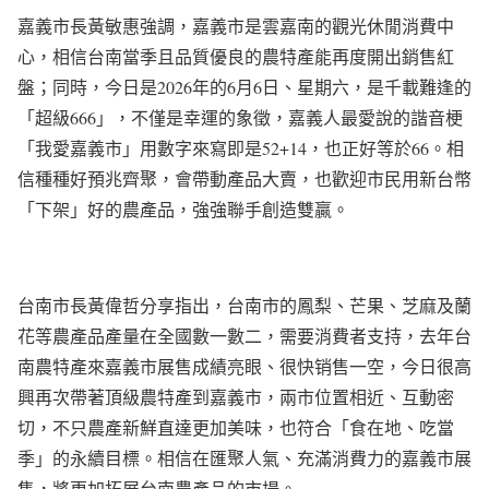
嘉義市長黃敏惠強調，嘉義市是雲嘉南的觀光休閒消費中
心，相信台南當季且品質優良的農特產能再度開出銷售紅
盤；同時，今日是2026年的6月6日、星期六，是千載難逢的
「超級666」，不僅是幸運的象徵，嘉義人最愛說的諧音梗
「我愛嘉義市」用數字來寫即是52+14，也正好等於66。相
信種種好預兆齊聚，會帶動產品大賣，也歡迎市民用新台幣
「下架」好的農產品，強強聯手創造雙贏。
台南市長黃偉哲分享指出，台南市的鳳梨、芒果、芝麻及蘭
花等農產品產量在全國數一數二，需要消費者支持，去年台
南農特產來嘉義市展售成績亮眼、很快销售一空，今日很高
興再次帶著頂級農特產到嘉義市，兩市位置相近、互動密
切，不只農產新鮮直達更加美味，也符合「食在地、吃當
季」的永續目標。相信在匯聚人氣、充滿消費力的嘉義市展
售，將更加拓展台南農產品的市場。