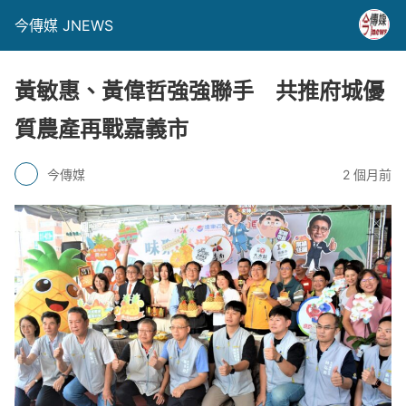
今傳媒 JNEWS
黃敏惠、黃偉哲強強聯手 共推府城優
質農產再戰嘉義市
今傳媒
2 個月前