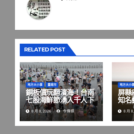
覽
RELATED POST
地方大小事
臺南市
地方大小
銅板價玩翻濱海！台南
屏縣
七股海鮮節湧入千人下
知名
水體驗漁村樂
晴開
8 月 8, 2026
今傳媒
8 月 8,
變現