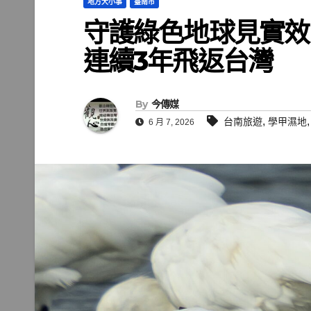
地方大小事
臺南市
守護綠色地球見實效
連續3年飛返台灣
By
今傳媒
,
台南旅遊
學甲濕地
6 月 7, 2026