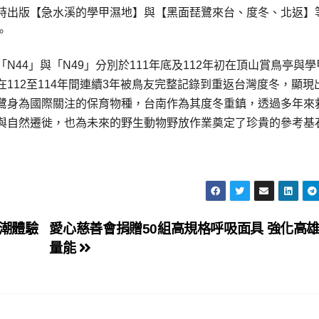
時出版【急水溪的學甲濕地】與【黑面琵鷺來台、度冬、北返】
。
44」與「N49」分別於111年底及112年初在頂山賞鳥亭與學
112至114年間連續3年被鳥友完整記錄到重返台灣度冬，顯現
鷺身為國際關注的保育物種，台南作為其度冬重鎮，透過多年來
與自然遷徙，也為未來的野生動物野放作業奠定了珍貴的參考基
人潮體驗
愛心慈善會捐贈50組高規格呼吸面具 強化高
量能