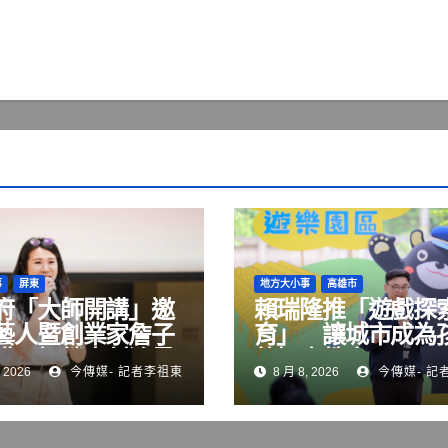
事
屏東
地方大小事
高雄市
府「大師開講」邀
賴瑞隆推「遊戲探
藝人暨創業家詹子
育」 讓城市成為
講 解鎖青創流量
的探索教室
 2026
今傳媒- 記者李祖東
8 月 8, 2026
今傳媒- 記
與品牌經營關鍵