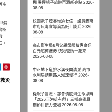
棚 暑假親子旅遊再添新亮點
2026-
等多
08-08
校園電子煙暴增逾七倍！議員轟南
甲濕
市府反毒宣導淪為紙上談兵
2026-
出極
08-08
救
石。
高市衛生局8月父親節篩檢專案送
百元超商禮券 快揪爸媽一起來
2026-08-08
中正地下道排水溝夜間清淤 高市
水利局請用路人減速慢行
2026-
雄救災
08-08
從親子冒險、都會情感到生命思辨
「2026正港雄有戲」三檔高雄原
創節目接力登場
2026-08-08