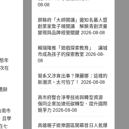
08-08
屏縣府「大師開講」邀知名藝人暨
創業家詹子晴開講 解鎖青創流量
變現與品牌經營關鍵
2026-08-08
賴瑞隆推「遊戲探索教育」 讓城
市成為孩子的探索教室
2026-08-
態年
08
多次在
菊系又涉貪出事？陳麗娜：這樣的
新潮流，太可怕了！
2026-08-08
遺餘
高市府整合淨零技術與轉型資源
偕同企業加速低碳轉型、提升國際
競爭力
2026-08-08
台南市
，且學
高雄親子遊樂園區開幕首日人氣爆
在七