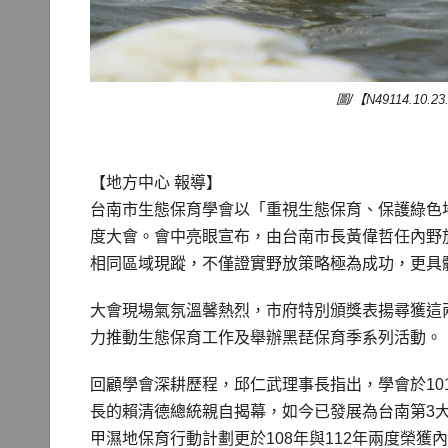
圖/【N49114.1
【地方中心 報導】
台南市生態保育學會以「重視生態保育、保護綠色地
度大會。會中亮眼宣布，由台南市長黃偉哲任內野放
相同區域現蹤，不僅證實野放策略極為成功，更具
大會現場氣氛溫馨熱烈，市府特別頒獎表揚尋獲這
力推動生態保育工作及舉辦黑琵保育季系列活動。
回顧學會深耕歷程，邱仁武理事長指出，學會於1
長的賴清德總統親自揭幕，如今已發展為台南第3大
甲濕地保育行動計劃更於108年與112年兩度榮獲