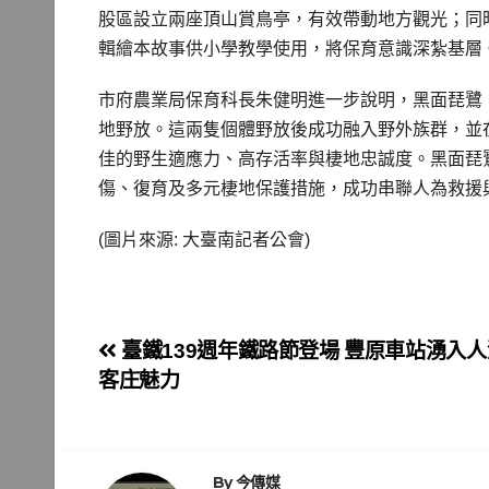
股區設立兩座頂山賞鳥亭，有效帶動地方觀光；同
輯繪本故事供小學教學使用，將保育意識深紮基層
市府農業局保育科長朱健明進一步說明，黑面琵鷺「N
地野放。這兩隻個體野放後成功融入野外族群，並在
佳的野生適應力、高存活率與棲地忠誠度。黑面琵
傷、復育及多元棲地保護措施，成功串聯人為救援
(圖片來源: 大臺南記者公會)
文
臺鐵139週年鐵路節登場 豐原車站湧入
客庄魅力
章
導
By
今傳媒