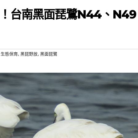
！台南黑面琵鷺N44、N49
,
,
,
生態保育
黑琵野放
黑面琵鷺