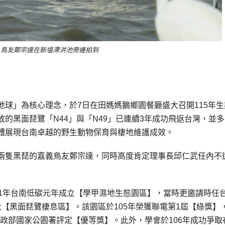
0.23.鳥友鄭宗達在新塭滯洪池旁邊拍到
球」為核心理念，於7日在田媽媽鵝鄉園餐廳盛大召開115年生
的黑面琵鷺「N44」與「N49」已連續3年成功飛返台灣，並
體展現台南卓越的野生動物保育與棲地維護成效。
兩隻黑琵的嘉義鳥友鄭宗達，同時高度肯定理事長邱仁武任內不
01年台南低碳元年成立【學甲濕地生態園區】，當時更邀請時任
【黑面琵鷺棲息區】。該園區於105年榮獲聯電第1屆【綠獎】
內政部國家公園署評定【優等獎】。此外，學會於106年成功爭取