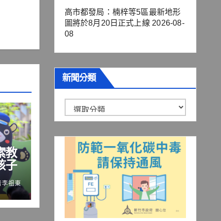
高市都發局：楠梓等5區最新地形
圖將於8月20日正式上線
2026-08-
08
新聞分類
新
聞
分
索教
類
孩子
者李祖東