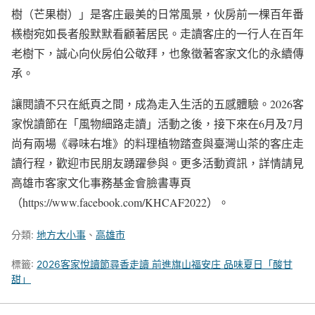
樹（芒果樹）」是客庄最美的日常風景，伙房前一棵百年番
檨樹宛如長者般默默看顧著居民。走讀客庄的一行人在百年
老樹下，誠心向伙房伯公敬拜，也象徵著客家文化的永續傳
承。
讓閱讀不只在紙頁之間，成為走入生活的五感體驗。2026客
家悅讀節在「風物細路走讀」活動之後，接下來在6月及7月
尚有兩場《尋味右堆》的料理植物踏查與臺灣山茶的客庄走
讀行程，歡迎市民朋友踴躍參與。更多活動資訊，詳情請見
高雄市客家文化事務基金會臉書專頁
（https://www.facebook.com/KHCAF2022）。
分類:
地方大小事
、
高雄市
標籤:
2026客家悅讀節尋香走讀 前進旗山福安庄 品味夏日「酸甘
甜」