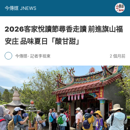
今傳媒 JNEWS
2026客家悅讀節尋香走讀 前進旗山福
安庄 品味夏日「酸甘甜」
今傳媒- 記者李祖東
2 個月前