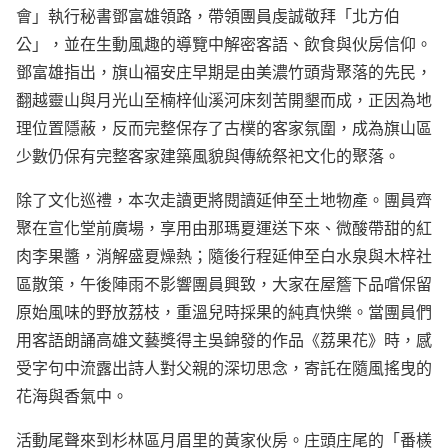
會」執行秘書鄧富雄領路，帶領團員虔誠敬拜「北方伯
公」，並在生動風趣的導覽中解密客語、飲食與伙房信仰。
鄧富雄指出，旗山福安庄早期是由美濃竹頭背聚落的先民，
翻越靈山與月光山至楠梓仙溪河床刻苦開墾而成，正因為地
理位置隱蔽，反而完整保存了古樸的客家氛圍，成為旗山區
少數仍保有完整客家建築風貌與傳統祭祀文化的聚落。
除了文化巡禮，本次走讀更將閱讀延伸至土地物產。團員齊
聚在宣化堂前廣場，享用由那瑪夏運送下來、微酸帶甜的紅
肉李果醬，消解盛夏燥熱；隨後行程延伸至白水泉與木梓社
區散策，午後陣雨不影響團員興致，大家在屋簷下品嚐保留
原始風味的野放荔枝，重溫兒時採果的純真快樂。當團員們
用客語朗誦高雄文藝獎得主吳錦發的作品《荔果花》時，感
受字句中流露出詩人對父親的深切思念，寄託在隨風搖曳的
花海與香氣中。
活動尾聲來到杉林區月眉里的黃家伙房。庄頭庄尾的「番檨