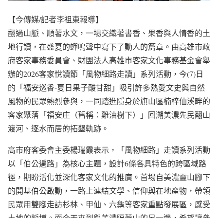
【今傳媒/記者李祖東報導】
翻過山脈、順著水文，一場交織著書香、果香與人情香的土
地行讀，在盛夏的蟬鳴聲中寫下了動人的篇章。由高雄市政
府客家事務委員會、財團法人高雄市客家文化事務基金會舉
辦的2026客家悅讀節「風物細路走讀」系列活動，今(7)日
的「福安巡香-夏日果子酸甘甜」吸引許多熱愛文史與自然
風物的民眾熱烈參與，一同踏進隱身於旗山區楠梓仙溪畔的
客家聚落「福安庄（舊稱：雞油樹下）」回溯美濃先民翻山
渡河、逐水而居的拓墾軌跡。
高市府客委會主委楊瑞霞表示，「風物細路」走讀系列活動
以「伯公遍路」為核心主題，設計6條各具特色的跨區域路
徑，期盼活化並深化客家文化的推廣。首場自美濃靈山腳下
的開基伯公啟動，一路上連結文學、信仰與在地產物，帶領
民眾用雙腳走訪杉林、甲仙、六龜等客家重點發展區，感受
土地的脈搏。而今天來到與美濃隔著山的另一邊，希望讓參