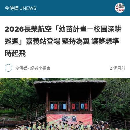
今傳媒 JNEWS
2026長榮航空「幼苗計畫－校園深耕
巡迴」嘉義站登場 堅持為翼 讓夢想準
時起飛
今傳媒- 記者李祖東
2 個月前