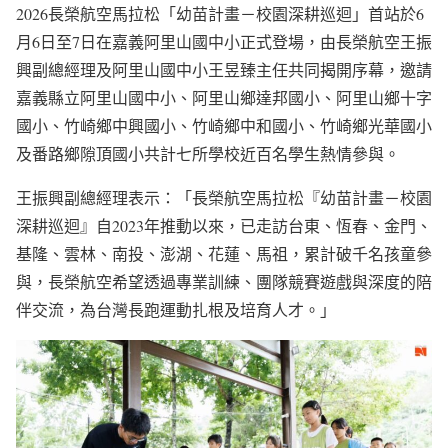
2026長榮航空馬拉松「幼苗計畫－校園深耕巡迴」首站於6
月6日至7日在嘉義阿里山國中小正式登場，由長榮航空王振
興副總經理及阿里山國中小王昱臻主任共同揭開序幕，邀請
嘉義縣立阿里山國中小、阿里山鄉達邦國小、阿里山鄉十字
國小、竹崎鄉中興國小、竹崎鄉中和國小、竹崎鄉光華國小
及番路鄉隙頂國小共計七所學校近百名學生熱情參與。
王振興副總經理表示：「長榮航空馬拉松『幼苗計畫－校園
深耕巡迴』自2023年推動以來，已走訪台東、恆春、金門、
基隆、雲林、南投、澎湖、花蓮、馬祖，累計破千名孩童參
與，長榮航空希望透過專業訓練、團隊競賽遊戲與深度的陪
伴交流，為台灣長跑運動扎根及培育人才。」