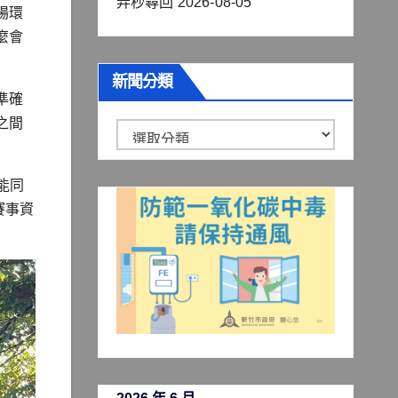
弄秒尋回
2026-08-05
場環
麼會
新聞分類
準確
之間
新
聞
分
能同
賽事資
類