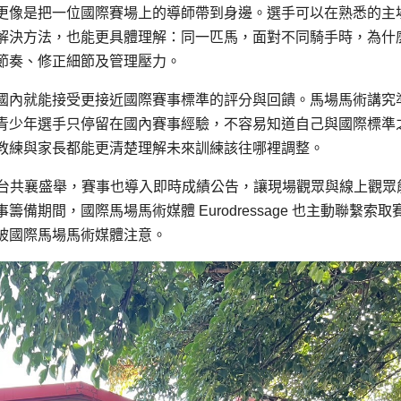
更像是把一位國際賽場上的導師帶到身邊。選手可以在熟悉的主
解決方法，也能更具體理解：同一匹馬，面對不同騎手時，為什
節奏、修正細節及管理壓力。
國內就能接受更接近國際賽事標準的評分與回饋。馬場馬術講究
青少年選手只停留在國內賽事經驗，不容易知道自己與國際標準
教練與家長都能更清楚理解未來訓練該往哪裡調整。
來台共襄盛舉，賽事也導入即時成績公告，讓現場觀眾與線上觀眾
期間，國際馬場馬術媒體 Eurodressage 也主動聯繫索取
被國際馬場馬術媒體注意。