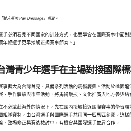
「雙人馬術 Pair Dressage」項目。
選手必須看見不同國家的訓練方式，也要學會在國際賽事中面對
讓年輕選手更早接觸正規賽事節奏。」
讓台灣青少年選手在主場對接國際標
將單一賽事擴大為台灣首見、具備系列活動的馬術慶典。活動於桃園龍
賽、手作體驗與市集活動，將馬術競技、文化推廣與地方參與結
在不必遠赴海外的情況下，先在國內接觸接近國際賽事的學習環
國組隊賽制，由台灣選手與國際選手共用同一匹馬匹參賽。這樣
論、臨場修正與賽後檢討中，有機會與國際選手並肩合作。