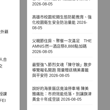
2026-08-05
高雄市校園蛇類生態防範教育、強
化校園衛生安全防治量能
2026-
08-05
請外籍
父親節住房、聚餐一次滿足 THE
AMNIS然一酒店祭8,888點加碼
2026-08-05
雙人合
最堅強ㄟ節烈女魂「陳守娘」散步
交
導覽報名開跑 限量贈送精美書籤
與平安符
2026-08-05
說好的海景飯店竟淪停車場 陳美
台授課
雅痛批：市府效能低落，別讓旗津
黃金十年成空談
2026-08-05
EI