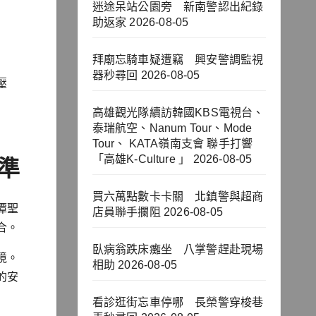
迷途呆站公園旁 新南警認出紀錄
助返家
2026-08-05
拜廟忘騎車疑遭竊 興安警調監視
器秒尋回
2026-08-05
壓
高雄觀光隊續訪韓國KBS電視台、
泰瑞航空、Nanum Tour、Mode
Tour、 KATA嶺南支會 聯手打響
「高雄K-Culture 」
2026-08-05
準
買六萬點數卡卡關 北鎮警與超商
潭聖
店員聯手攔阻
2026-08-05
合。
臥病翁跌床癱坐 八掌警趕赴現場
境。
相助
2026-08-05
的安
看診逛街忘車停哪 長榮警穿梭巷