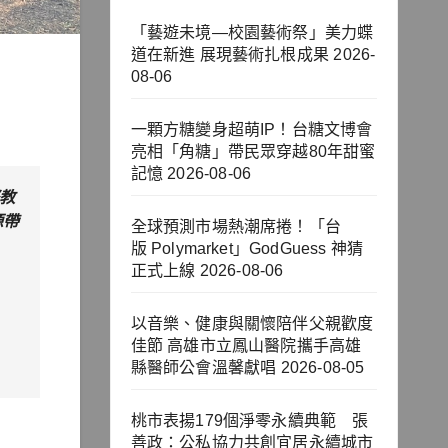
「藝遊未境—校園藝術祭」美力蝶
道在新進 展現藝術扎根成果
2026-
08-06
一顆方糖變身超萌IP！台糖文博會
亮相「角糖」帶民眾穿越80年甜蜜
記憶
2026-08-06
際教
源帶
全球預測市場熱潮席捲！「台
版 Polymarket」GodGuess 神猜
正式上線
2026-08-06
以音樂、健康與關懷陪伴父親歡度
佳節 高雄市立鳳山醫院攜手高雄
縣醫師公會溫馨獻唱
2026-08-05
桃市表揚179個淨零永續典範 張
善政：公私協力共創宜居永續城市