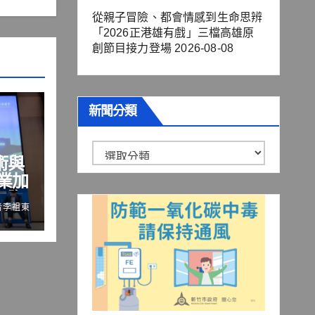
從親子冒險、都會情感到生命思辨
「2026正港雄有戲」三檔高雄原
創節目接力登場
2026-08-08
新聞分類
新
術與
聞
業加
分
國際
者李祖東
類