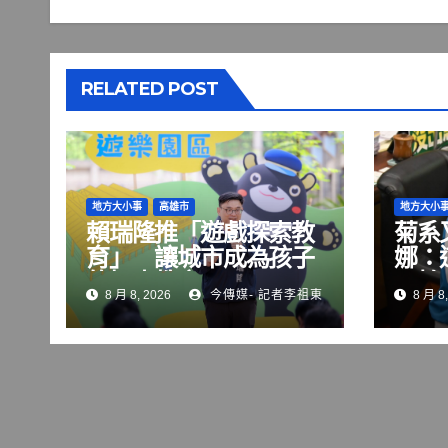
RELATED POST
地方大小事
高雄市
地方大小
賴瑞隆推「遊戲探索教
菊系
育」 讓城市成為孩子
娜：
的探索教室
可怕
8 月 8, 2026
今傳媒- 記者李祖東
8 月 8,