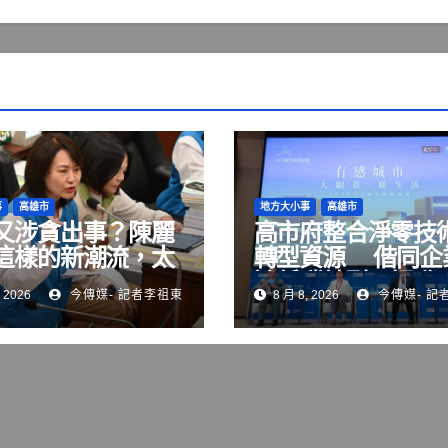
事
高雄市
地方大小事
高雄市
又涉貪出事？陳麗
高市府整合淨零技
這樣的新潮流，太
轉型資源 偕同企
了！
速低碳轉型、提升
 2026
今傳媒- 記者李祖東
8 月 8, 2026
今傳媒- 記
競爭力