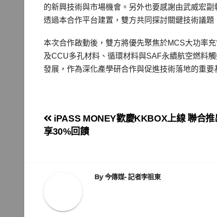
的新興技術與市場機會。另外也要感謝由武威宏副
透過本合作平台建置，雙方共同探討關鍵技術議題
本次合作啟動後，雙方將優先聚焦於MCS大功率
及CCU多孔材料、循環材料與SAF永續航空燃料
發展，作為深化產學研合作與促進技術落地的重要
文
iPASS MONEY歡慶KKBOX上線 聯
享30%回饋
章
導
覽
By
今傳媒- 記者李祖東