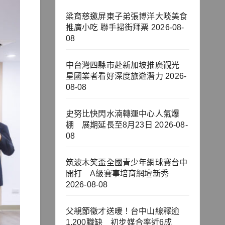
梁育慈邀屏東子弟張博洋大啖美食
推廣小吃 聯手掃街拜票
2026-08-
08
中台灣四縣市赴新加坡推廣觀光
星國業者看好深度旅遊潛力
2026-
08-08
史努比快閃水湳轉運中心人氣爆
棚 展期延長至8月23日
2026-08-
08
筑波木笑盃全國青少年網球賽台中
開打 A級賽事培育網壇新秀
2026-08-08
父親節徵才送暖！台中山線釋逾
1,200職缺 初步媒合率近6成