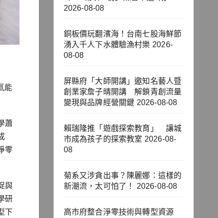
2026-08-08
銅板價玩翻濱海！台南七股海鮮節
湧入千人下水體驗漁村樂
2026-
08-08
屏縣府「大師開講」邀知名藝人暨
氫能
創業家詹子晴開講 解鎖青創流量
變現與品牌經營關鍵
2026-08-08
學蕭
賴瑞隆推「遊戲探索教育」 讓城
成
市成為孩子的探索教室
2026-08-
淨零
08
菊系又涉貪出事？陳麗娜：這樣的
捉與
新潮流，太可怕了！
2026-08-08
學研
型下
高市府整合淨零技術與轉型資源