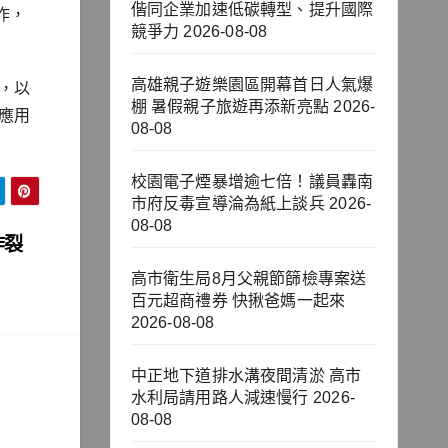
偕同企業加速低碳轉型、提升國際
作，
競爭力
2026-08-08
高雄親子遊樂園區開幕首日人氣爆
，以
棚 暑假親子旅遊再添新亮點
2026-
應用
08-08
校園電子煙暴增逾七倍！議員轟南
市府反毒宣導淪為紙上談兵
2026-
08-08
炸裂
高市衛生局8月父親節篩檢專案送
百元超商禮券 快揪爸媽一起來
2026-08-08
中正地下道排水溝夜間清淤 高市
水利局請用路人減速慢行
2026-
08-08