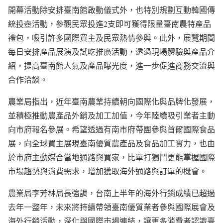
開幕活動除安排臺南館啟動儀式外，也特別規劃互動韓國傳
統投壺活動，參觀民眾投進2支即可獲得限量臺南農特產品
禮包，吸引許多國際買主及民眾熱情參與。此外，展覽期間
每日安排產品展演及試吃推廣活動，透過現場體驗與產品介
紹，提高臺南館人氣及產品曝光度，進一步促進商務交流與
合作洽談。
農業局指出，近年臺南農業持續朝向國際化與品牌化發展，
並積極推動農產品外銷及加工加值，今年陸續吸引業者主動
向市府報名參展。希望透過有南市府帶團參與首爾國際食品
展，向全球買主展現臺南優質農產品及食品加工實力，也由
於市府主動媒合當地通路與買家，比單打獨鬥更能掌握國際
市場趨勢與消費需求，增加獲取海外通路與訂單的機會。
農業局李芳林局長強調，台南上半年的海外行銷成績已超過
去年一整年，未來將持續帶領臺南優質業者參與國際展會及
海外行銷活動，深化與國際市場連結，讓更多消費者認識臺