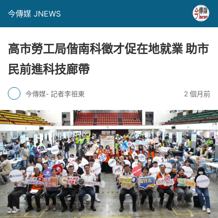
今傳媒 JNEWS
高市勞工局偕南科徵才促在地就業 助市
民前進科技廊帶
今傳媒- 記者李祖東
2 個月前