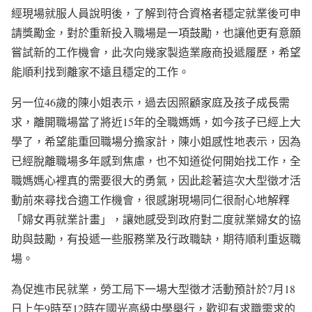
經現場就服人員說明後，了解到符合資格者穩定就業後可申
請獎勵金，對於重新投入職場是一項鼓勵，也讓他更有意願
嘗試新的工作機會，此次向幾家製造業廠商投遞履歷，希望
能順利找到離家不遠且穩定的工作。
另一位46歲的陳小姐表示，過去因照顧家庭及孩子成長需
求，離開職場當了將近15年的全職媽媽，如今孩子已經上大
學了，希望能重回職場分擔家計，陳小姐感性地表示，因為
已經脫離職場多年感到焦慮，也不知道從何開始找工作，全
職媽媽心裡真的需要很大的勇氣，因此趁著這次大型徵才活
動前來尋找合適工作機會，很感謝現場同仁很耐心地解釋
「婦女再就業計畫」，讓她感受到政府對二度就業婦女的協
助與鼓勵，有投遞一些服務業及行政職缺，期待順利重返職
場。
為促進市民就業，勞工局下一場大型徵才活動預計於7月18
日上午9時至12時在國光高級中學舉行，歡迎有求職需求的