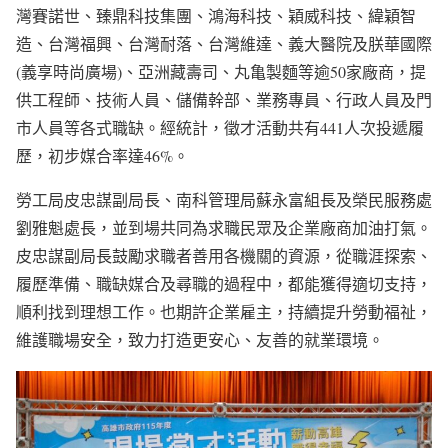
灣賽諾世、臻鼎科技集團、鴻海科技、穎威科技、緯穎智
造、台灣福興、台灣耐落、台灣維達、義大醫院及朕華國際
(義享時尚廣場)、亞洲藏壽司、丸亀製麵等逾50家廠商，提
供工程師、技術人員、儲備幹部、業務專員、行政人員及門
市人員等各式職缺。經統計，徵才活動共有441人次投遞履
歷，初步媒合率達46%。
勞工局皮忠謀副局長、南科管理局蘇永富組長及榮民服務處
劉雅魁處長，並到場共同為求職民眾及企業廠商加油打氣。
皮忠謀副局長鼓勵求職者善用各機關的資源，從職涯探索、
履歷準備、職缺媒合及尋職的過程中，都能獲得適切支持，
順利找到理想工作。也期許企業雇主，持續提升勞動福祉，
維護職場安全，致力打造更安心、友善的就業環境。