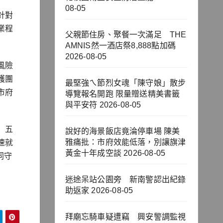
08-05
針對
業程
父親節住房、聚餐一次滿足 THE
AMNIS然一酒店祭8,888點加碼
2026-08-05
風險
護團
最堅強ㄟ節烈女魂「陳守娘」散步
市府
導覽報名開跑 限量贈送精美書籤
與平安符
2026-08-05
」五
說好的海景飯店竟淪停車場 陳美
雅痛批：市府效能低落，別讓旗津
速就
黃金十年成空談
2026-08-05
同守
迷途呆站公園旁 新南警認出紀錄
助返家
2026-08-05
拜廟忘騎車疑遭竊 興安警調監視