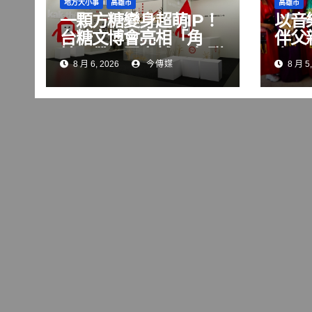
地方大小事
高雄市
高雄市
一顆方糖變身超萌IP！
以音
台糖文博會亮相「角
伴父
糖」帶民眾穿越80年甜
立鳳
8 月 6, 2026
今傳媒
8 月 5,
蜜記憶
醫師