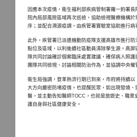
因應本次疫情，衛生福利部疾病管制署羅一鈞署長
院內局部風險區域再次巡檢，協助檢視醫療機構於
序；並配合溯源疫調，由疾管署實驗室協助進行病
此外，疾管署已派遣機動防疫隊支援高雄市進行防
點位及區域，以利後續社區動員清除孳生源。高屏
隊共同討論確診個案臨床處置建議，確保病人照護
團隊共同檢視、討論相關防治作為，並協調中央權
衛生局強調，登革熱流行期已到來，市府將持續以
大方向嚴密防堵疫情。也提醒民眾，如出現發燒、
醫，並主動告知醫師TOCC，也就是旅遊史、職
護自身與社區健康安全。