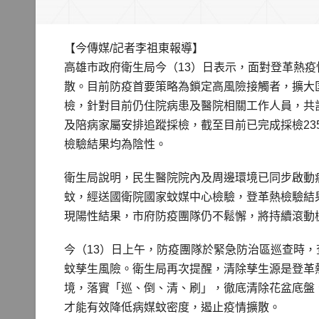
【今傳媒/記者李祖東報導】
高雄市政府衛生局今（13）日表示，面對登革熱
散。目前防疫首要策略為鎖定高風險接觸者，擴大
檢，針對目前仍住院病患及醫院相關工作人員，共
及陪病家屬安排追蹤採檢，截至目前已完成採檢235
檢驗結果均為陰性。
衛生局說明，民生醫院院內及周邊環境已同步啟動病
蚊，經送國衛院國家蚊媒中心檢驗，登革熱檢驗結
現陽性結果，市府防疫團隊仍不鬆懈，將持續滾動
今（13）日上午，防疫團隊於緊急防治區巡查時，
蚊孳生風險。衛生局再次提醒，清除孳生源是登革
境，落實「巡、倒、清、刷」，徹底清除花盆底盤
才能有效降低病媒蚊密度，遏止疫情擴散。