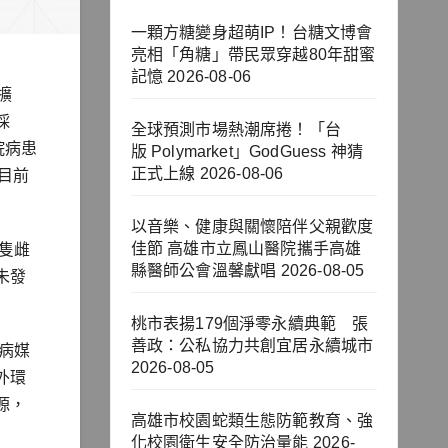
一顆方糖變身超萌IP！台糖文博會
亮相「角糖」帶民眾穿越80年甜蜜
記憶
2026-08-06
擴
採
全球預測市場熱潮席捲！「台
院病患
版 Polymarket」GodGuess 神猜
正式上線
2026-08-06
目前
以音樂、健康與關懷陪伴父親歡度
佳節 高雄市立鳳山醫院攜手高雄
隻雌
縣醫師公會溫馨獻唱
2026-08-05
未發
桃市表揚179個淨零永續典範 張
善政：公私協力共創宜居永續城市
病媒
2026-08-05
外環
源，
高雄市校園蛇類生態防範教育、強
化校園衛生安全防治量能
2026-