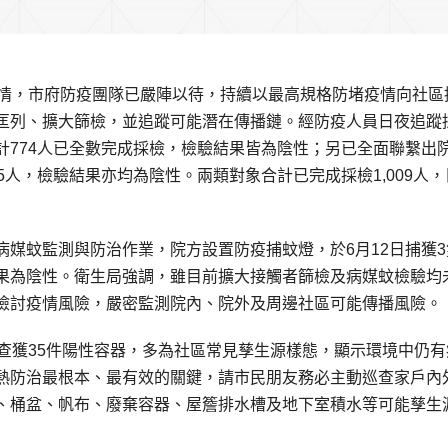
疫情，市府防疫團隊已嚴陣以待，持續以最高規格防堵疫情向社區
匡列、擴大篩檢，並追蹤可能潛在傳播鏈。經防疫人員日夜追蹤
計774人已全數完成採檢，檢驗結果皆為陰性；另已全面聯繫出
人，檢驗結果亦均為陰性。兩類對象合計已完成採檢1,009人，
媒蚊監測與防治作業，院方設置防疫捕蚊燈，於6月12日捕獲3
果為陰性。衛生局強調，雖目前擴大接觸者篩檢及病媒蚊檢驗均
檢討疫情風險，嚴密監測院內、院外及周邊社區可能傳播風險。
查獲35件陽性容器，多為社區常見孳生源樣態，顯示環境中仍有
熱防治最根本、最有效的關鍵，請市民朋友務必主動巡查家戶內
、桶盆、帆布、廢棄容器、屋簷排水槽及地下室積水等可能孳生