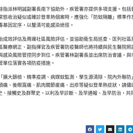
除指派林明誠副署長南下協助外，疾管署亦提供多項支援。包括
常態收治疑似或確診登革熱個案時，應強化「防蚊隔離」標準作
毒基因定序，以釐清可能感染途徑。
治成效評估及周邊社區風險評估，並協助衛生局巡查、匡列社區
區醫療網正、副指揮官及疾管署防疫醫師也將持續與民生醫院照
與感染風險管控同步到位。疾管署林副署長並出席防治會議，與
管單位落實各項防疫措施。
「擴大篩檢、精準疫調、病媒蚊監測、孳生源清除、院內外聯防
頭痛、後眼窩痛、肌肉關節痠痛、出疹等疑似登革熱症狀，請儘
業史、接觸史及群聚史，以利及早診斷、及早通報、及早防治，共