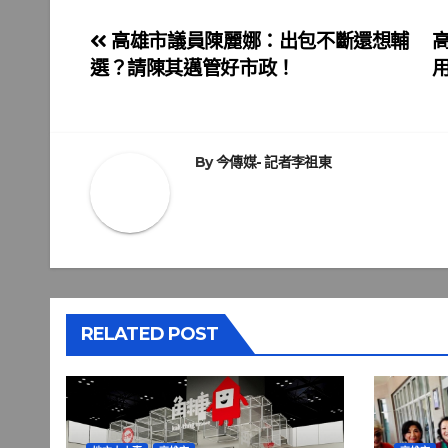
文
高雄市議員陳麗娜：出包不斷還想輔
高
選？請陳其邁管好市政！
章
導
覽
By
今傳媒- 記者李祖東
RELATED POST