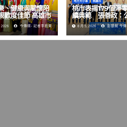
地方大小事
桃園市
樂、健康與關懷陪
桃市表揚179個淨
親歡度佳節 高雄市
續典範 張善政：
山醫院攜手高雄縣
協力共創宜居永續
 2026
今傳媒- 記者李祖東
8 月 5, 2026
彭慧婉 今傳
公會溫馨獻唱