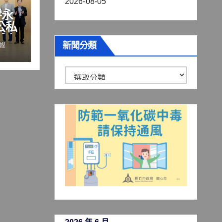
2026-08-05
零永
公私
城市
新聞分類
媒
新
聞
分
類