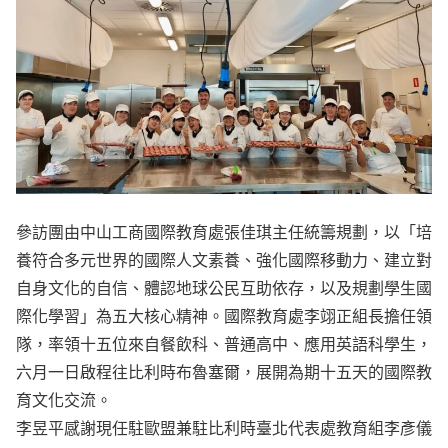
參訪團由中山工商國際教育處張佳琪主任統籌規劃，以「培
養符合多元世界的國際人文素養、強化國際移動力、建立對
自身文化的自信、體認地球公民互助依存，以及規劃學生國
際化學習」為五大核心精神。國際教育處李翊正組長擔任領
隊，率領十五位來自餐飲科、普通高中、應用英語科學生，
六月一日啟程往比利時布魯塞爾，展開為期十五天的國際教
育文化交流。
李昱平感謝現任駐歐盟兼駐比利時臺北代表處教育組李彥儀