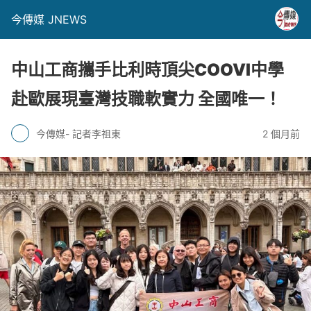
今傳媒 JNEWS
中山工商攜手比利時頂尖COOVI中學
赴歐展現臺灣技職軟實力 全國唯一！
今傳媒- 記者李祖東
2 個月前