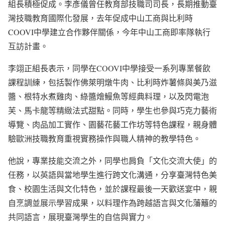
組長積極促成。李彥儀曾任教育部技職司司長，長期推動臺
灣技職教育國際化發展，去年促成中山工商與比利時
COOVI中學建立合作夥伴關係，今年中山工商即率隊執行
互訪計畫。
李翊正組長表示，同學在COOVI中學接受一系列專業餐飲
課程訓練，包括製作佛萊明燉牛肉、比利時炸薯條與美乃滋
醬、根特水煮雞肉、綠醬燴鰻魚等經典料理，以及閃電泡
芙、馬卡龍等精緻法式甜點。同時，學生也參與巧克力藝術
導覽、肉品加工實作、園藝花藝工作坊等特色課程，親身體
驗歐洲技職教育重視實務操作與職人精神的教學特色。
他說，專業技能交流之外，同學也肩負「文化交流大使」的
任務，以英語與當地學生進行跨文化溝通，分享臺灣特色美
食、校園生活與文化特色，並於課程最後一天歡送宴中，親
自烹調並展示學習成果，以料理作為跨越語言與文化藩籬的
共同語言，展現臺灣學生的自信與實力。