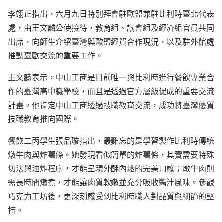
李翊正指出，六月九日特別拜會駐歐盟兼駐比利時臺北代表
處，由王文麟公使接待，教育組、議會組及經濟組官員共同
出席，向師生介紹臺灣與歐盟經貿合作現況，以及駐外館處
推動臺歐交流的重要工作。
王文麟表示，中山工商是目前唯一與比利時進行餐飲專業合
作的臺灣高中職學校，而且是透過官方層級促成的重要交流
計畫。他肯定中山工商透過技職教育交流，成功將臺灣優質
技職教育推向國際。
餐飲二丙學生張品璇指出，最難忘的是學習製作比利時傳統
燉牛肉與炸薯條。她發現看似簡單的炸薯條，其實需要特殊
切法與油炸程序，才能呈現外酥內鬆的完美口感；燉牛肉則
需長時間燉煮，才能讓肉質軟嫩並充分吸收醬汁風味。參觀
巧克力工坊後，更深刻感受到比利時職人對品質與細節的堅
持。