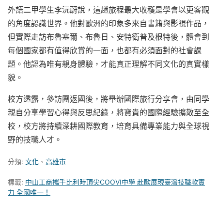
外語二甲學生李沅蔚說，這趟旅程最大收穫是學會以更客觀
的角度認識世界。他對歐洲的印象多來自書籍與影視作品，
但實際走訪布魯塞爾、布魯日、安特衛普及根特後，體會到
每個國家都有值得欣賞的一面，也都有必須面對的社會課
題。他認為唯有親身體驗，才能真正理解不同文化的真實樣
貌。
校方透露，參訪團返國後，將舉辦國際旅行分享會，由同學
親自分享學習心得與反思紀錄，將寶貴的國際經驗擴散至全
校，校方將持續深耕國際教育，培育具備專業能力與全球視
野的技職人才。
分類:
文化
、
高雄市
標籤:
中山工商攜手比利時頂尖COOVI中學 赴歐展現臺灣技職軟實
力 全國唯一！