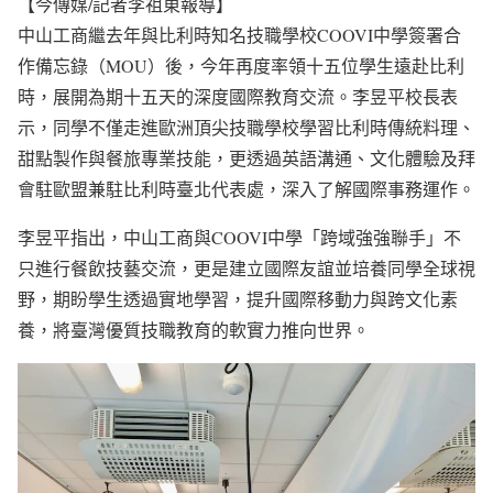
【今傳媒/記者李祖東報導】
中山工商繼去年與比利時知名技職學校COOVI中學簽署合
作備忘錄（MOU）後，今年再度率領十五位學生遠赴比利
時，展開為期十五天的深度國際教育交流。李昱平校長表
示，同學不僅走進歐洲頂尖技職學校學習比利時傳統料理、
甜點製作與餐旅專業技能，更透過英語溝通、文化體驗及拜
會駐歐盟兼駐比利時臺北代表處，深入了解國際事務運作。
李昱平指出，中山工商與COOVI中學「跨域強強聯手」不
只進行餐飲技藝交流，更是建立國際友誼並培養同學全球視
野，期盼學生透過實地學習，提升國際移動力與跨文化素
養，將臺灣優質技職教育的軟實力推向世界。