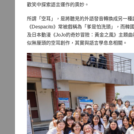
歡笑中探索語言運作的奧妙。
所謂「空耳」，是將聽見的外語發音轉換成另一種
《Despacito》常被戲稱為「爹是怕洗頭」，
及日本動漫《JoJo的奇妙冒險：黃金之風》主題
似無厘頭的空耳創作，其實與語言學息息相關。