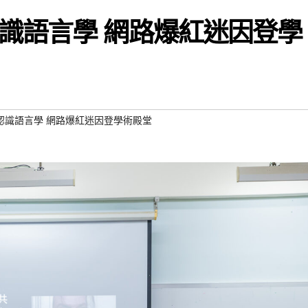
識語言學 網路爆紅迷因登學
認識語言學 網路爆紅迷因登學術殿堂