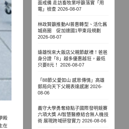
面戒備 走訪畜牧業呼籲落實「用
電」檢查
2026-08-07
林政賢籲推動AI普惠轉型、活化舊
城商圈 促加速國1甲東段規劃
2026-08-07
遠雄悅來大飯店父親節獻禮！爸爸
身分證「8」越多優惠越狂，最低
只要8元！
2026-08-07
「88節父愛如山 感恩傳情」高雄
郵局向天下父親表達感謝
2026-
08-06
義守大學勇奪綠點子國際發明競賽
六項大獎 AI智慧醫療結合無人機技
學殿
術 展現跨域研發實力
2026-08-06
生在