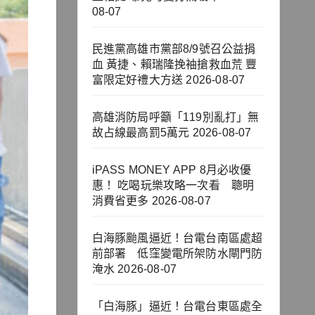
08-07
民進黨高雄市黨部8/9號召公益捐
血 黃捷、賴瑞隆挽袖搶救血荒 豐
富限定好禮大方送
2026-08-07
高雄消防局呼籲「119別亂打」無
故占線最高罰5萬元
2026-08-07
iPASS MONEY APP 8月必收優
惠！ 吃喝玩樂攻略一次看 聰明
消費省更多
2026-08-07
白海豚颱風逼近！台電台南區處超
前部署 低窪變電所架防水閘門防
淹水
2026-08-07
「白海豚」逼近！台電台東區處全