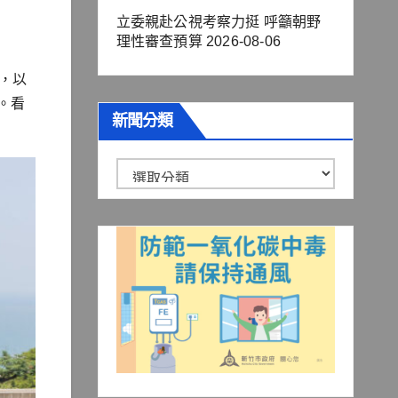
立委親赴公視考察力挺 呼籲朝野
理性審查預算
2026-08-06
」，以
。看
新聞分類
新
聞
分
類