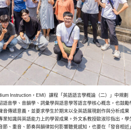
ium Instruction，EMI）課程「英語語言學概論（二）」中規
紹語音學、音韻學、詞彙學與語意學等語言學核心概念，也鼓勵
聲音傳遞意義，並要求學生於期末以全英語展現創作與分析成果
專業知識與英語能力上的學習成果。外文系教授歐淑珍指出，學
音節、重音、節奏與韻律如何影響聽覺感知，也要在「發音相近