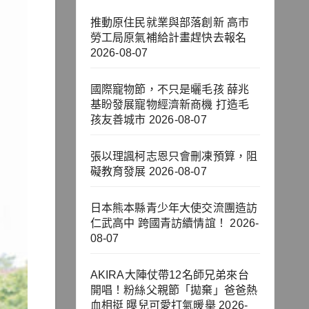
推動原住民就業與部落創新 高市
勞工局原氣補給計畫趕快去報名
2026-08-07
國際寵物節，不只是曬毛孩 薛兆
基盼發展寵物經濟新商機 打造毛
孩友善城市
2026-08-07
張以理諷柯志恩只會刪凍預算，阻
礙教育發展
2026-08-07
日本熊本縣青少年大使交流團造訪
仁武高中 跨國青訪續情誼！
2026-
08-07
AKIRA大陣仗帶12名師兄弟來台
開唱！粉絲父親節「拋棄」爸爸熱
血相挺 曝兒可愛打氣暖舉
2026-