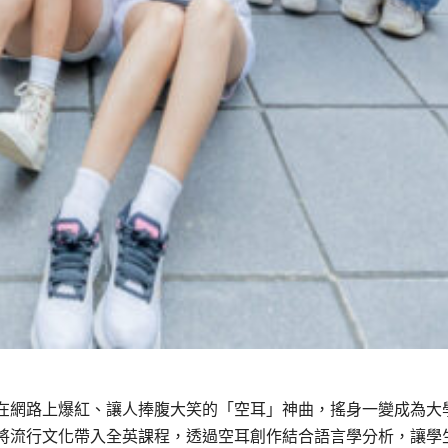
在網路上爆紅、讓人捧腹大笑的「空耳」神曲，搖身一變成為大
將流行文化帶入全英課程，透過空耳創作結合語言學分析，讓學