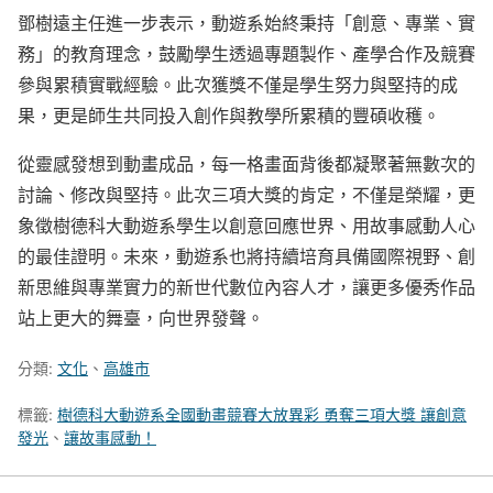
鄧樹遠主任進一步表示，動遊系始終秉持「創意、專業、實
務」的教育理念，鼓勵學生透過專題製作、產學合作及競賽
參與累積實戰經驗。此次獲獎不僅是學生努力與堅持的成
果，更是師生共同投入創作與教學所累積的豐碩收穫。
從靈感發想到動畫成品，每一格畫面背後都凝聚著無數次的
討論、修改與堅持。此次三項大獎的肯定，不僅是榮耀，更
象徵樹德科大動遊系學生以創意回應世界、用故事感動人心
的最佳證明。未來，動遊系也將持續培育具備國際視野、創
新思維與專業實力的新世代數位內容人才，讓更多優秀作品
站上更大的舞臺，向世界發聲。
分類:
文化
、
高雄市
標籤:
樹德科大動遊系全國動畫競賽大放異彩 勇奪三項大獎 讓創意
發光
、
讓故事感動！