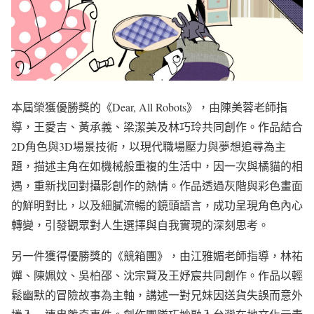
本屆榮獲優勝獎的《Dear, All Robots》，由陳美蓉老師指
導，王愛吉、黃承義、梁潔美及林巧玲共同創作。作品結合
2D角色與3D場景技術，以現代職場壓力與夢想追尋為主
題，描述主角在如機械般重複的生活中，因一次與橘貓的相
遇，重新找回對攝影創作的熱情。作品透過灰階與彩色畫面
的鮮明對比，以及細膩流暢的鏡頭語言，成功呈現角色內心
轉變，引發觀眾對人生選擇與自我實現的深刻思考。
另一件獲得優勝獎的《競箱團》，由江雅媚老師指導，林祐
嬋、陳姵妏、吳柏邵、沈宗賢及王妤宸共同創作。作品以輕
鬆幽默的冒險故事為主軸，講述一對兄妹因送貨失誤而意外