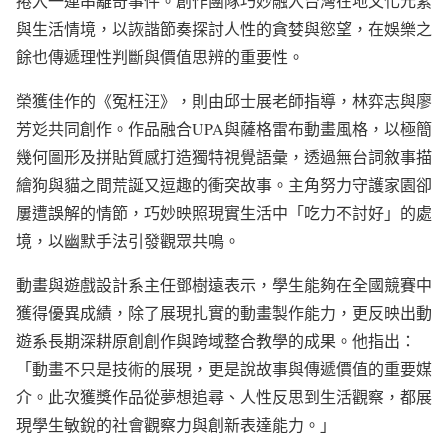
捲入一連串離奇事件。創作團隊巧妙融入台灣在地文化元素
與生活情境，以詼諧節奏探討人性的貪婪與慾望，在娛樂之
餘也傳遞理性判斷與價值思辨的重要性。
榮獲佳作的《冤枉汪》，則由邱士展老師指導，林弈志與廖
芳彣共同創作。作品融合UPA與薩格雷布動畫風格，以極簡
幾何圖形及拼貼質感打造獨特視覺語彙，透過無台詞敘事描
繪狗與貓之間荒誕又逗趣的衝突故事。主角努力守護家園卻
屢遭誤解的情節，巧妙映照現實生活中「吃力不討好」的處
境，以幽默手法引發觀眾共鳴。
動畫與遊戲設計系主任鄧樹遠表示，學生能夠在全國競賽中
獲得優異成績，除了展現扎實的動畫製作能力，更反映出動
遊系長期深耕原創創作與跨域整合教學的成果。他指出：
「動畫不只是技術的展現，更是說故事與傳遞價值的重要媒
介。此次獲獎作品從夢想追尋、人性反思到生活觀察，都展
現學生敏銳的社會觀察力與創新表達能力。」