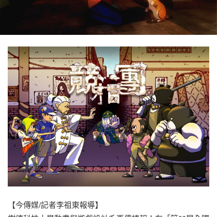
【今傳媒/記者李祖東報導】