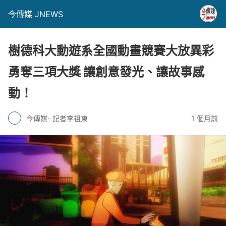
今傳媒 JNEWS
樹德科大動遊系全國動畫競賽大放異彩
勇奪三項大獎 讓創意發光、讓故事感
動！
今傳媒- 記者李祖東
1 個月前