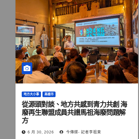
地方大小事
高雄市
從源頭對談、地方共感到青力共創 海
廢再生聯盟成員共譜馬祖海廢問題解
方
6 月 30, 2026
今傳媒- 記者李祖東