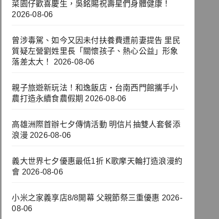
菜園仔歡喜慶生，吳銘賜祝壽星們身體健康！
2026-08-06
曾涉毒駕、如今又因未付扶養費遭前妻提告 里民
質疑左營劉姓里長「關懷孩子、熱心公益」形象
落差太大！
2026-08-06
親子旅遊新玩法！和逸飯店‧台南西門館攜手小
農打造永續食農假期
2026-08-06
高雄洲際首辦七夕傳情活動 明信片抽雙人套餐添
浪漫
2026-08-06
義大世界七夕優惠最低1折 K歌摩天輪打造浪漫約
會
2026-08-06
小米之家義享店8/8開幕 父親節祭三重優惠
2026-
08-06