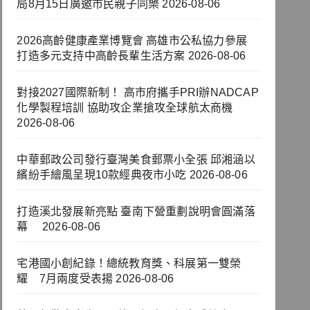
局8月15日廣邀市民親子同樂
2026-08-06
2026高齡健康產業博覽會 高雄市公私協力參展
打造多元支持中高齡長輩生活方案
2026-08-06
對接2027國際新制！ 高市府攜手PRI辦NADCAP
化學製程培訓 協助攻企業搶攻全球航太商機
2026-08-06
中華郵政公司發行臺灣美食郵票小全張 邱湘涵以
繽紛手繪風呈現10款經典夜市小吃
2026-08-06
打造溪北發展新亮點 臺南下營重劃說明會圓滿落
幕
2026-08-06
宅港國小創紀錄！總統教育獎、科展第一雙榮
耀 7月兩度受表揚
2026-08-06