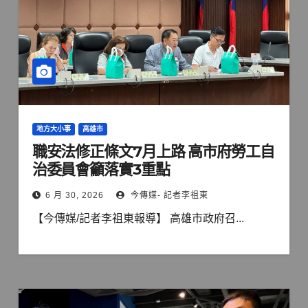
地方大小事
高雄市
職安法修正條文7月上路 高市府勞工自
治委員會籲落實3重點
6 月 30, 2026
今傳媒- 記者李祖東
【今傳媒/記者李祖東報導】 高雄市政府召...