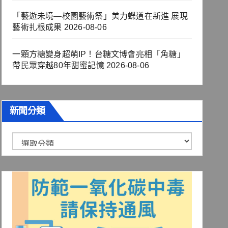
「藝遊未境—校園藝術祭」美力蝶道在新進 展現
藝術扎根成果
2026-08-06
一顆方糖變身超萌IP！台糖文博會亮相「角糖」
帶民眾穿越80年甜蜜記憶
2026-08-06
新聞分類
新
聞
分
類