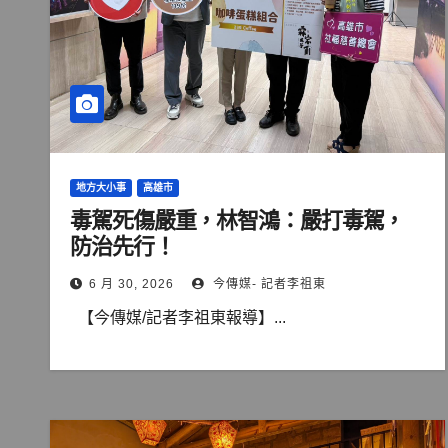
地方大小事
高雄市
毒駕死傷嚴重，林智鴻：嚴打毒駕，
防治先行！
6 月 30, 2026
今傳媒- 記者李祖東
【今傳媒/記者李祖東報導】...