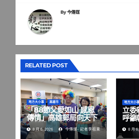
導
覽
By
今傳媒
RELATED POST
地方大小事
高雄市
地方大小
「88節父愛如山 感恩
立委
傳情」高雄郵局向天下
呼籲
父親表達感謝
8 月 6, 2026
今傳媒- 記者李祖東
8 月 6,