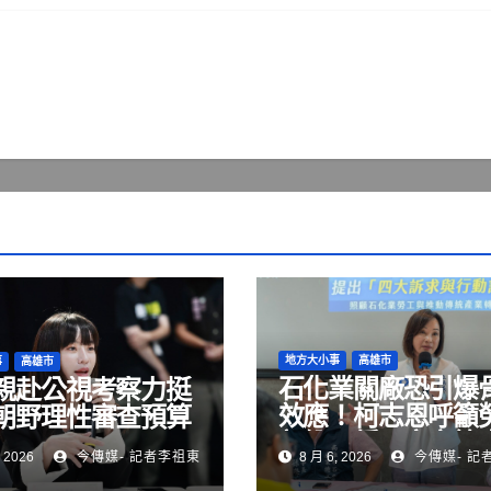
地方大小事
高雄市
事
高雄市
石化業關廠恐引爆
親赴公視考察力挺
效應！柯志恩呼籲
朝野理性審查預算
部納入僱用安定第
 2026
今傳媒- 記者李祖東
8 月 6, 2026
今傳媒- 記