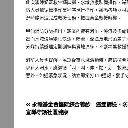
此次演練涵蓋救生繩拋擲、水域救援裝備操作、岸
防人員依循標準作業程序進行操作，熟悉各項器材
況時能迅速完成救援任務，把握黃金救援時機。
甲仙消防分隊指出，轄區內擁有河川、溪流及多處
然而水域環境變化快速，暗流、深潭及地形落差等
分隊持續辦理定期訓練與實地演練，不斷精進救援
消防人員也提醒，民眾從事水域活動時，應選擇合
現有人溺水，應遵循「叫、叫、伸、拋、划」救溺
意外。如遇緊急狀況，請立即撥打119通報，攜手
文
永義基金會攜阮綜合義診 癌症篩檢、防
宣導守護社區健康
章