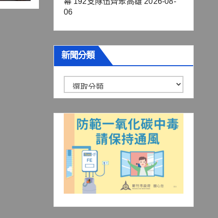
幕 192支隊伍齊聚高雄
2026-08-
06
新聞分類
新
聞
分
類