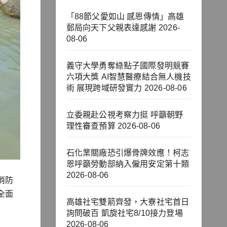
「88節父愛如山 感恩傳情」高雄
郵局向天下父親表達感謝
2026-
08-06
義守大學勇奪綠點子國際發明競賽
六項大獎 AI智慧醫療結合無人機技
術 展現跨域研發實力
2026-08-06
立委親赴公視考察力挺 呼籲朝野
理性審查預算
2026-08-06
石化業關廠恐引爆骨牌效應！柯志
恩呼籲勞動部納入僱用安定第十類
2026-08-06
消防
全面
高雄社宅雙箭齊發，大寮社宅首日
詢問破百 凱旋社宅8/10接力登場
2026-08-06