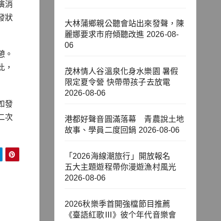
演消
發狀
大林蒲鄉親公聽會站出來發聲，陳
麗娜要求市府傾聽改進
2026-08-
06
憩。
此，
茂林情人谷溫泉化身水樂園 暑假
限定夏令營 快帶帶孩子去放電
2026-08-06
如發
二次
港都好聲音圓滿落幕 青農說土地
故事、學員二度回鍋
2026-08-06
「2026海線潮旅行」開放報名
五大主題遊程帶你漫遊漁村風光
2026-08-06
2026秋樂季首開強檔節目推薦
《臺語紅歌Ⅲ》彼个年代音樂會