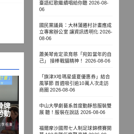
臺語紅歌繼續唱給你聽
2026-08-
06
國民黨議員：大林蒲遷村計畫應成
立專案辦公室 讓資訊透明化
2026-
08-06
蕭美琴肯定梁育慈「宛如當年的自
己」 接棒戰貓精神！
2026-08-06
「旗津X哈瑪星盛夏優惠券」結合
風箏節 首週吸引逾10萬人次走訪
商圈
2026-08-06
骨牌
中山大學劇藝系首度動靜態服裝雙
勞動
展 聽！服裝在說話
2026-08-06
十類
者李祖東
福爾摩沙國際七人制足球錦標賽開