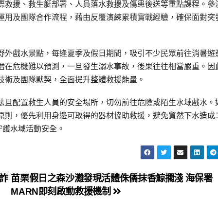
際救援、救生艇部署、人員落水救援及傷患後送等重點課程。參
運用及團隊合作流程，藉由反覆演練累積實戰經驗，確保面對突
野外戲水景點，每逢夏季及假日期間，吸引不少民眾前往消暑遊
潛在危機難以預測，一旦發生溺水事故，後果往往相當嚴重。因
技術及團隊默契，全面提升整體救援能量。
法且配置救生人員的安全場所，切勿前往危險或陌生水域戲水。
原則，優先利用身邊可取得的器材協助救援，避免貿然下水造成
守護水域活動安全。
詐
苗栗假日之森沙灘發現活體侏儒抹香鯨擱淺 海保署
MARN即刻啟動救援機制