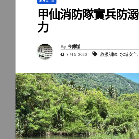
地方大小事
甲仙消防隊實兵防溺
力
By
今傳媒
,
救援訓練
水域安全
7 月 5, 2026