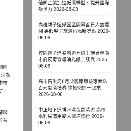
偕同企業加速低碳轉型、提升國際
競爭力
2026-08-08
高雄親子遊樂園區開幕首日人氣爆
棚 暑假親子旅遊再添新亮點
2026-
08-08
校園電子煙暴增逾七倍！議員轟南
市府反毒宣導淪為紙上談兵
2026-
08-08
國際
。活動
高市衛生局8月父親節篩檢專案送
中市
百元超商禮券 快揪爸媽一起來
耕、
2026-08-08
中正地下道排水溝夜間清淤 高市
蘭馨
水利局請用路人減速慢行
2026-
公益
08-08