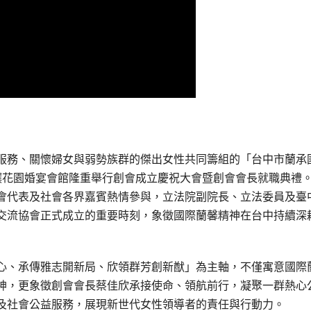
服務、關懷婦女與弱勢族群的傑出女性共同籌組的「台中市蘭承
饌花園婚宴會館隆重舉行創會成立慶祝大會暨創會會長就職典禮
會代表及社會各界嘉賓熱情參與，立法院副院長、立法委員及臺
交流協會正式成立的重要時刻，象徵國際蘭馨精神在台中持續深
心、承傳雅志開新局、欣領群芳創新猷」為主軸，不僅寓意國際
神，更象徵創會會長蔡佳欣承接使命、領航前行，凝聚一群熱心
及社會公益服務，展現新世代女性領導者的責任與行動力。